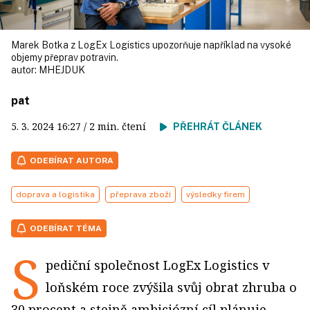
Marek Botka z LogEx Logistics upozorňuje například na vysoké
objemy přeprav potravin.
autor:
MHEJDUK
pat
5. 3. 2024
16:27
/ 2 min. čtení
PŘEHRÁT ČLÁNEK
ODEBÍRAT AUTORA
doprava a logistika
přeprava zboží
výsledky firem
ODEBÍRAT TÉMA
S
pediční společnost LogEx Logistics v
loňském roce zvýšila svůj obrat zhruba o
30 procent a stejně ambiciózní cíl plánuje