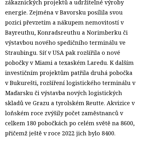
zákaznických projektů a udržitelné výroby
energie. Zejména v Bavorsku posílila svou
pozici převzetím a nákupem nemovitostí v
Bayreuthu, Konradsreuthu a Norimberku či
výstavbou nového spedičního terminálu ve
Straubingu. Síť v USA pak rozšířila o nové
pobočky v Miami a texaském Laredu. K dalším
investičním projektům patřila druhá pobočka
v Bukurešti, rozšíření logistického terminálu v
Maďarsku či výstavba nových logistických
skladů ve Grazu a tyrolském Reutte. Akvizice v
loňském roce zvýšily počet zaměstnanců v
celkem 180 pobočkách po celém světě na 8600,
přičemž ještě v roce 2022 jich bylo 8400.