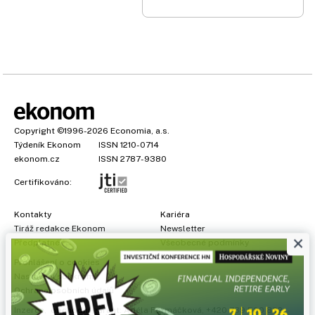
Copyright
©1996-2026
Economia, a.s.
Týdeník Ekonom
ISSN 1210-0714
ekonom.cz
ISSN 2787-9380
Certifikováno:
Kontakty
Kariéra
Tiráž redakce Ekonom
Newsletter
×
Předplatné
Všeobecné podmínky
Prohlášení o cookies
Nastavení soukromí
Ochrana osobních údajů
Inzerce
, obchodní garant:
Adéla Formáčková
,
+420 739 500 832