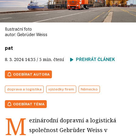
Ilustrační foto
autor:
Gebrüder Weiss
pat
8. 3. 2024
14:35
/ 5 min. čtení
PŘEHRÁT ČLÁNEK
ODEBÍRAT AUTORA
doprava a logistika
výsledky firem
Německo
ODEBÍRAT TÉMA
M
ezinárodní dopravní a logistická
společnost Gebrüder Weiss v