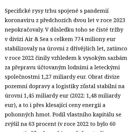
Specifické rysy trhu spojené s pandemií
koronaviru z předchozích dvou let v roce 2023
nepokračovaly. V důsledku toho se čisté tržby
v divizi Air & Sea s celkem 774 miliony eur
stabilizovaly na úrovni z dřívějších let, zatímco
v roce 2022 činily vzhledem k vysokým sazbám
za přepravu účtovaným lodními a leteckými
společnostmi 1,27 miliardy eur. Obrat divize
pozemní dopravy a logistiky zůstal stabilní na
úrovni 1,45 miliardy eur (2022: 1,48 miliardy
eur), a to i přes klesající ceny energií a
pohonných hmot. Podíl vlastního kapitálu se
zvýšil na 63 procent (v roce 2022 to bylo 60