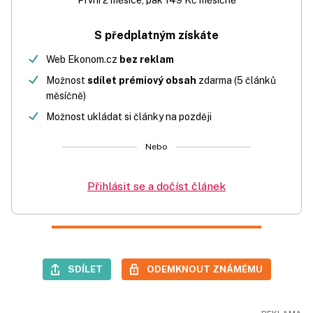
První 2 měsíce, pak 149 Kč měsíčně
S předplatným získáte
Web Ekonom.cz
bez reklam
Možnost
sdílet prémiový obsah
zdarma (5 článků
měsíčně)
Možnost ukládat si články na později
Nebo
Přihlásit se a dočíst článek
SDÍLET
ODEMKNOUT ZNÁMÉMU