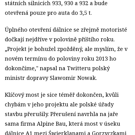
státních silnicích 933, 930 a 932 a bude
otevřená pouze pro auta do 3,5 t.
Úplného otevření dálnice se zřejmě motoristé
dočkají nejdříve v polovině příštího roku.
„Projekt je bohužel zpožděný, ale myslím, že v
novém termínu do poloviny roku 2013 ho
dokončíme," napsal na Twitteru polský
ministr dopravy Slawomir Nowak.
Klíčový most je sice téměř dokončen, kvůli
chybám v jeho projektu ale polské úřady
stavbu přerušily. Přerušení navrhla na jaře
sama firma Alpine Bau, která most v úseku
dálnice A1 mezi Świerklanami a Gorzyczkami