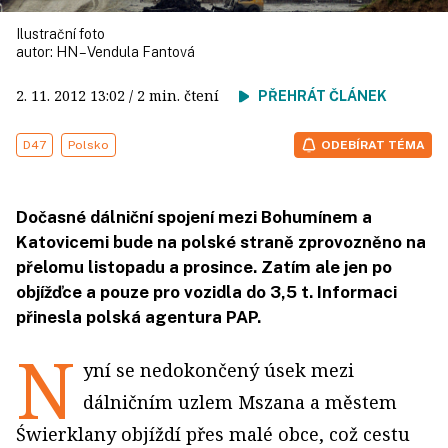
Ilustrační foto
autor:
HN – Vendula Fantová
2. 11. 2012
13:02
/ 2 min. čtení
PŘEHRÁT ČLÁNEK
D47
Polsko
ODEBÍRAT TÉMA
Dočasné dálniční spojení mezi Bohumínem a
Katovicemi bude na polské straně zprovozněno na
přelomu listopadu a prosince. Zatím ale jen po
objížďce a pouze pro vozidla do 3,5 t. Informaci
přinesla polská agentura PAP.
N
yní se nedokončený úsek mezi
dálničním uzlem Mszana a městem
Świerklany objíždí přes malé obce, což cestu