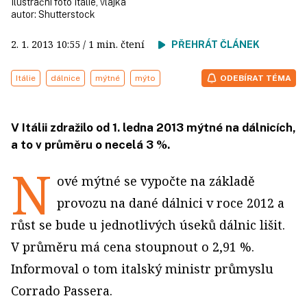
Ilustrační foto Itálie, vlajka
autor:
Shutterstock
2. 1. 2013
10:55
/ 1 min. čtení
PŘEHRÁT ČLÁNEK
Itálie
dálnice
mýtné
mýto
ODEBÍRAT TÉMA
V Itálii zdražilo od 1. ledna 2013 mýtné na dálnicích,
a to v průměru o necelá 3 %.
N
ové mýtné se vypočte na základě
provozu na dané dálnici v roce 2012 a
růst se bude u jednotlivých úseků dálnic lišit.
V průměru má cena stoupnout o 2,91 %.
Informoval o tom italský ministr průmyslu
Corrado Passera.