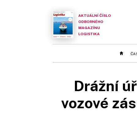
AKTUÁLNÍ ČÍSLO
ODBORNÉHO
MAGAZÍNU
LOGISTIKA
ČA
Drážní úř
vozové zás