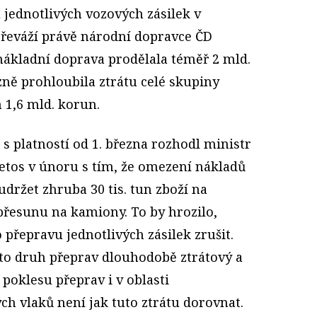
 jednotlivých vozových zásilek v
převáží právě národní dopravce ČD
nákladní doprava prodělala téměř 2 mld.
ně prohloubila ztrátu celé skupiny
 1,6 mld. korun.
 s platností od 1. března rozhodl ministr
etos v únoru s tím, že omezení nákladů
držet zhruba 30 tis. tun zboží na
h přesunu na kamiony. To by hrozilo,
přepravu jednotlivých zásilek zrušit.
nto druh přeprav dlouhodobě ztrátový a
 poklesu přeprav i v oblasti
h vlaků není jak tuto ztrátu dorovnat.