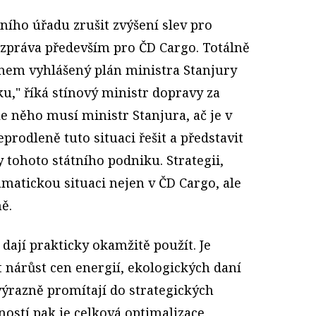
ního úřadu zrušit zvýšení slev pro
 zpráva především pro ČD Cargo. Totálně
vnem vyhlášený plán ministra Stanjury
u," říká stínový ministr dopravy za
e něho musí ministr Stanjura, ač je v
prodleně tuto situaci řešit a představit
y tohoto státního podniku. Strategii,
amatickou situaci nejen v ČD Cargo, ale
ě.
e dají prakticky okamžitě použít. Je
 nárůst cen energií, ekologických daní
 výrazně promítají do strategických
ostí pak je celková optimalizace