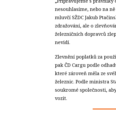
„Připravujeme s právníky 
nesouhlasíme, nebo na ně 
mluvčí SŽDC Jakub Ptačinsk
zdražování, ale o zlevňová
železničních dopravců zlep
nevidí.
Zlevnění poplatků za použ
pak ČD Cargu podle odhadu
které zároveň měla ze své
železnic. Podle ministra S
soukromé společnosti, aby 
vozit.