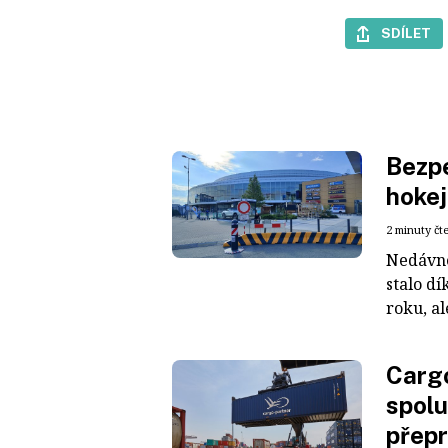
SDÍLET
Bezpe
hokej
2 minuty čt
Nedávné
stalo dí
roku, al
Cargo
spolu
přepr