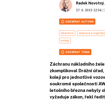
Radek Novotný
27. 6. 2013
12:34
/
ODEBÍRAT AUTORA
železnice
doprava a logistik
koleje
ODEBÍRAT TÉMA
Záchranu nákladního žel
zkomplikoval Drážní úřad, 
kolejí pro jednotlivé vozo
soukromé společnosti AWT
letošního března nebyly o
vyžaduje zákon, řekl ředi