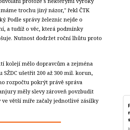
odvolání protože s některými výroky
máme trochu jiný názor," řekl ČTK
ý. Podle správy železnic nejde o
ní, a tudíž o věc, která podmínky
šuje. Nutnost dodržet roční lhůtu proto
ití kolejí mělo dopravcům a zejména
 SŽDC ušetřit 200 až 300 mil. korun,
ho rozpočtu pokrýt právě správa
tanjury měly slevy zároveň povzbudit
ve větší míře začaly jednotlivé zásilky
3