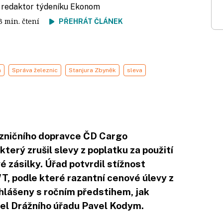
, redaktor týdeníku Ekonom
 3 min. čtení
PŘEHRÁT ČLÁNEK
a
Správa železnic
Stanjura Zbyněk
sleva
ezničního dopravce ČD Cargo
který zrušil slevy z poplatku za použití
vé zásilky. Úřad potvrdil stížnost
, podle které razantní cenové úlevy z
hlášeny s ročním předstihem, jak
tel Drážního úřadu Pavel Kodym.