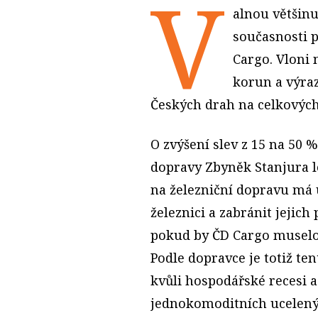
V
alnou většinu
současnosti 
Cargo. Vloni 
korun a výraz
Českých drah na celkových
O zvýšení slev z 15 na 50 %
dopravy Zbyněk Stanjura l
na železniční dopravu má u
železnici a zabránit jejic
pokud by ČD Cargo muselo 
Podle dopravce je totiž te
kvůli hospodářské recesi a
jednokomoditních ucelenýc