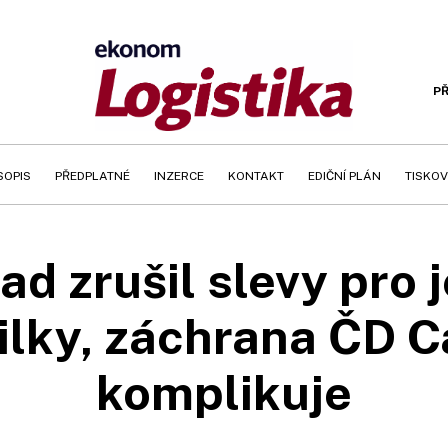
PŘ
SOPIS
PŘEDPLATNÉ
INZERCE
KONTAKT
EDIČNÍ PLÁN
TISKOV
ad zrušil slevy pro 
ilky, záchrana ČD C
komplikuje