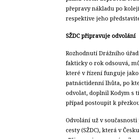
přepravy nákladu po kolejí
respektive jeho představi
SŽDC připravuje odvolání
Rozhodnutí Drážního úřadu
fakticky o rok odsouvá, mů
které v řízení funguje jak
patnáctidenní lhůta, po kt
odvolat, doplnil Kodym s 
případ postoupit k přezko
Odvolání už v současnosti
cesty (SŽDC), která v Česku