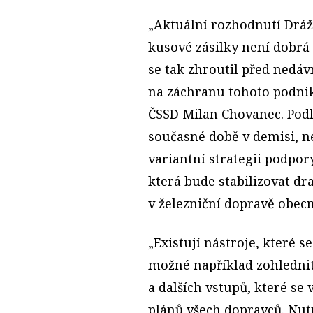
„Aktuální rozhodnutí Dráž
kusové zásilky není dobrá
se tak zhroutil před nedá
na záchranu tohoto podnik
ČSSD Milan Chovanec. Podl
současné době v demisi, ne
variantní strategii podpor
která bude stabilizovat dr
v železniční dopravě obecn
„Existují nástroje, které s
možné například zohlednit
a dalších vstupů, které se
plánů všech dopravců. Nutn