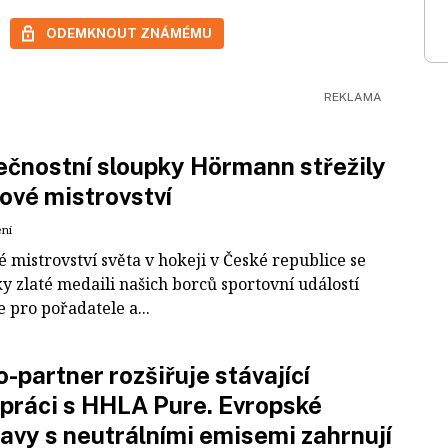
ODEMKNOUT ZNÁMÉMU
čnostní sloupky Hörmann střežily
ové mistrovství
ení
 mistrovství světa v hokeji v České republice se
ky zlaté medaili našich borců sportovní událostí
e pro pořadatele a...
-partner rozšiřuje stávající
práci s HHLA Pure. Evropské
avy s neutrálními emisemi zahrnují