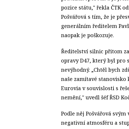
pozice státu," řekla ČTK o
Pošvářová s tím, že je pře
generálním ředitelem Pavl
naopak je poškozuje.
Ředitelství silnic přitom 
opravy D47, který byl pro 
nevýhodný. „Chtěl bych zd
naše zamítavé stanovisko
Eurovia v souvislosti s ř
nemění," uvedl šéf ŘSD Koč
Podle něj Pošvářová svým
negativní atmosféru a stu