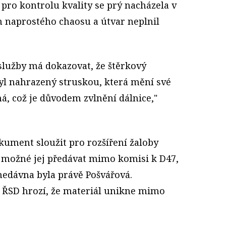
pro kontrolu kvality se prý nacházela v
h naprostého chaosu a útvar neplnil
služby má dokazovat, že štěrkový
byl nahrazený struskou, která mění své
ná, což je důvodem zvlnění dálnice,"
kument sloužit pro rozšíření žaloby
o možné jej předávat mimo komisi k D47,
 nedávna byla právě Pošvářová.
 ŘSD hrozí, že materiál unikne mimo