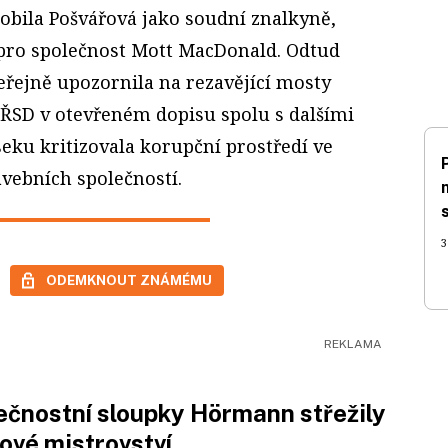
bila Pošvářová jako soudní znalkyně,
 pro společnost Mott MacDonald. Odtud
eřejně upozornila na rezavějící mosty
ŘSD v otevřeném dopisu spolu s dalšími
eku kritizovala korupční prostředí ve
avebních společností.
3
ODEMKNOUT ZNÁMÉMU
čnostní sloupky Hörmann střežily
ové mistrovství