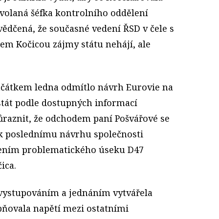
dvolaná šéfka kontrolního oddělení
svědčená, že současné vedení ŘSD v čele s
em Kočicou zájmy státu nehájí, ale
začátkem ledna odmítlo návrh Eurovie na
stát podle dostupných informací
ůraznit, že odchodem paní Pošvářové se
 k poslednímu návrhu společnosti
ešením problematického úseku D47
ica.
 vystupováním a jednáním vytvářela
pňovala napětí mezi ostatními