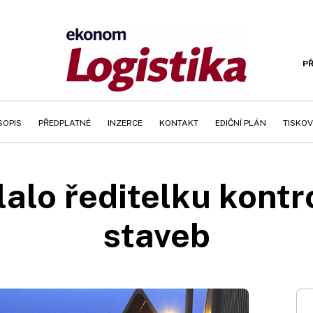
PŘ
SOPIS
PŘEDPLATNÉ
INZERCE
KONTAKT
EDIČNÍ PLÁN
TISKOV
alo ředitelku kontro
staveb