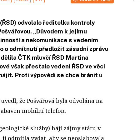
c (ŘSD) odvolalo ředitelku kontroly
 Pošvářovou. „Důvodem k jejímu
ovinností a nekomunikace s vedením
 o odmítnutí předložit zásadní zprávu
 sdělila ČTK mluvčí ŘSD Martina
ové však přestalo vedení ŘSD ve věci
ájit. Proti výpovědi se chce bránit u
uvedl, že Pošvářová byla odvolána na
 zabaven mobilní telefon.
geologické služby) hájí zájmy státu v
 ji odmítla vydat, aby se neoslabovala