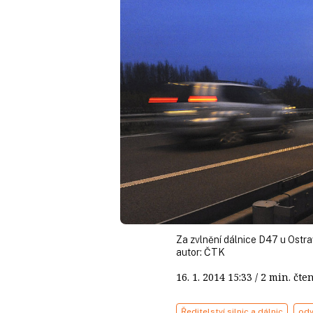
Za zvlnění dálnice D47 u Ostr
autor:
ČTK
16. 1. 2014
15:33
/ 2 min. č
Ředitelství silnic a dálnic
odv