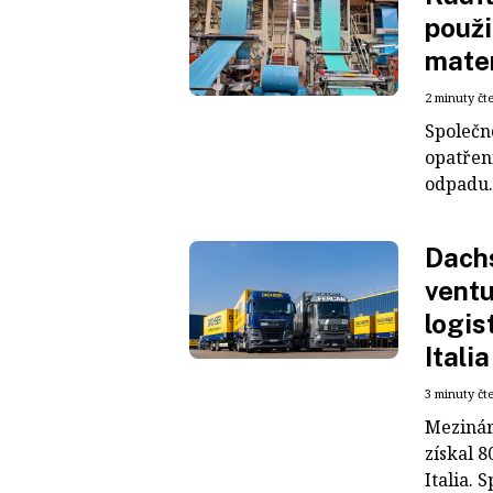
použi
mater
2 minuty čt
Společn
opatřen
odpadu. 
Dachs
ventu
logis
Italia
3 minuty čt
Mezinár
získal 8
Italia. S