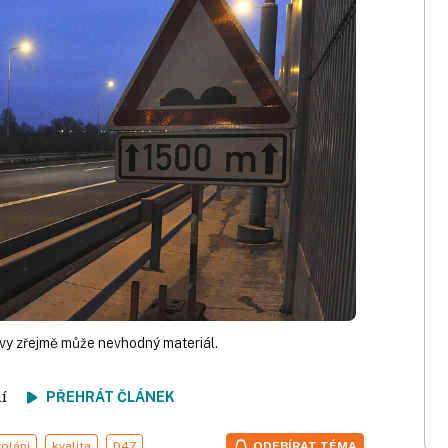
avy zřejmě může nevhodný materiál.
tení
PŘEHRÁT ČLÁNEK
olání
kvalita
D47
ODEBÍRAT TÉMA