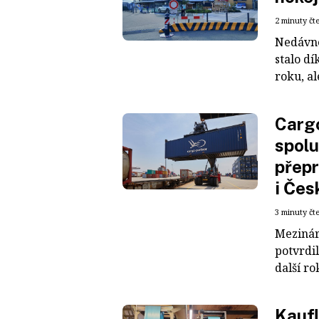
2 minuty čt
Nedávné
stalo dí
roku, al
Cargo
spolu
přepr
i Čes
3 minuty čt
Mezinár
potvrdil
další ro
Kaufl