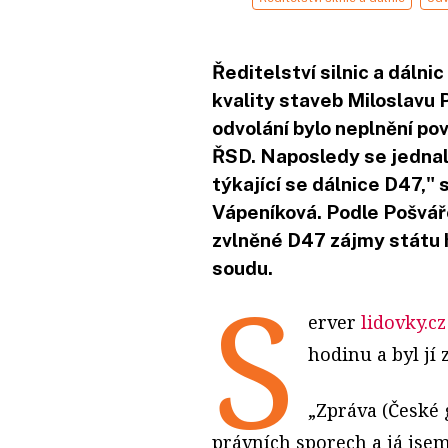
Ředitelství silnic a dálni
kvality staveb Miloslavu
odvolání bylo neplnění p
ŘSD. Naposledy se jednalo
týkající se dálnice D47,"
Vápeníková. Podle Pošvář
zvlněné D47 zájmy státu h
soudu.
S
erver
lidovky.cz
hodinu a byl jí
„Zpráva (České 
právních sporech a já jsem