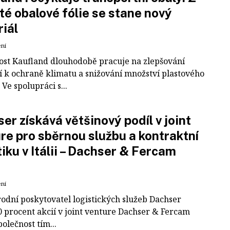
té obalové fólie se stane nový
iál
ení
ost Kaufland dlouhodobě pracuje na zlepšování
í k ochraně klimatu a snižování množství plastového
Ve spolupráci s...
er získává většinový podíl v joint
re pro sběrnou službu a kontraktní
tiku v Itálii – Dachser & Fercam
ení
odní poskytovatel logistických služeb Dachser
0 procent akcií v joint venture Dachser & Fercam
polečnost tím...