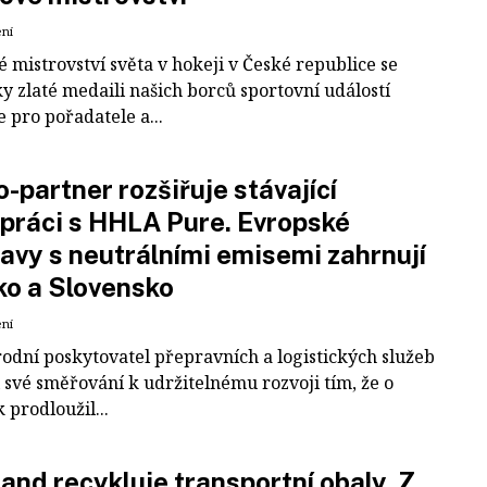
ení
 mistrovství světa v hokeji v České republice se
ky zlaté medaili našich borců sportovní událostí
e pro pořadatele a...
-partner rozšiřuje stávající
práci s HHLA Pure. Evropské
avy s neutrálními emisemi zahrnují
ko a Slovensko
ení
odní poskytovatel přepravních a logistických služeb
 své směřování k udržitelnému rozvoji tím, že o
k prodloužil...
and recykluje transportní obaly. Z