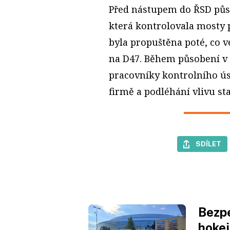
Před nástupem do ŘSD půso
která kontrolovala mosty
byla propuštěna poté, co v
na D47. Během působení v 
pracovníky kontrolního ús
firmě a podléhání vlivu st
SDÍLET
Bezpe
hokej