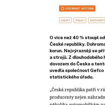
ODEBÍRAT AUTORA
export
import
obchodní b
O více než 40 % stoupl od
České republiky. Dohromady
korun. Nejvýrazněji se př
a strojů. Z dlouhodobého 
dovozem do Česka a tento
uvedla společnost Gefco 
statistického úřadu.
„Česká republika patří v 
producenty nejen náhradní
několika automobilkám n