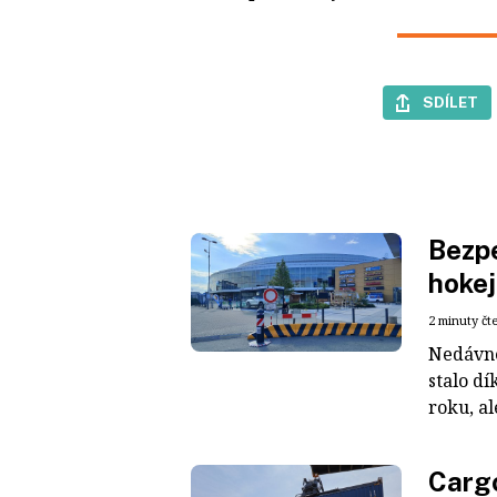
SDÍLET
Bezpe
hokej
2 minuty čt
Nedávné
stalo dí
roku, al
Cargo