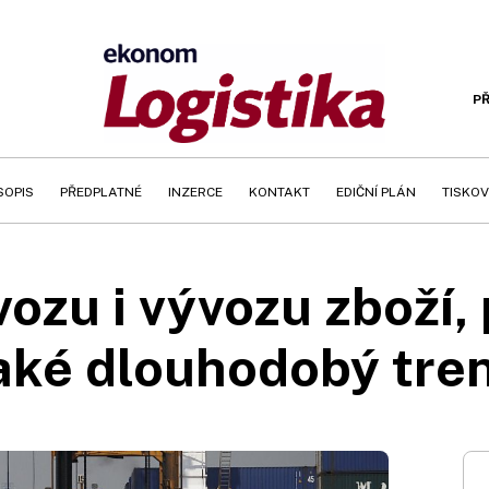
PŘ
SOPIS
PŘEDPLATNÉ
INZERCE
KONTAKT
EDIČNÍ PLÁN
TISKOV
ozu i vývozu zboží, 
aké dlouhodobý tre