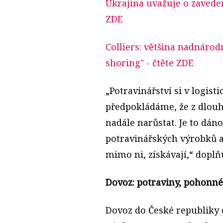
Ukrajina uvažuje o zavede
ZDE
Colliers: většina nadnáro
shoring"
- čtěte ZDE
„Potravinářství si v logisti
předpokládáme, že z dlou
nadále narůstat. Je to dán
potravinářských výrobků a
mimo ni, získávají,“ doplň
Dovoz: potraviny, pohonné
Dovoz do České republiky