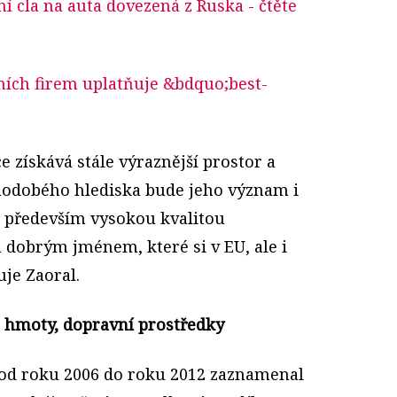
ní cla na auta dovezená z Ruska
- čtěte
dních firem uplatňuje &bdquo;best-
ce získává stále výraznější prostor a
hodobého hlediska bude jeho význam i
o především vysokou kvalitou
 dobrým jménem, které si v EU, ale i
uje Zaoral.
 hmoty, dopravní prostředky
 od roku 2006 do roku 2012 zaznamenal