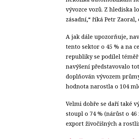
vývozce vozů. Z hlediska l
zásadní,“ říká Petr Zaoral,
A jak dále upozorňuje, nav
tento sektor o 45 % a na 
republiky se podílel témě
navýšení představovalo tot
doplňován vývozem průmys
hodnota narostla o 104 mld
Velmi dobře se daří také v
stoupl o 74 % (nárůst o 46
export živočišných a rostli