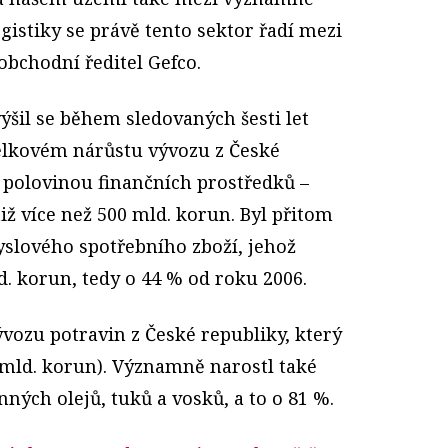
ogistiky se právě tento sektor řadí mezi
 obchodní ředitel Gefco.
ýšil se během sledovaných šesti let
celkovém nárůstu vývozu z České
ř polovinou finančních prostředků –
iž více než 500 mld. korun. Byl přitom
lového spotřebního zboží, jehož
. korun, tedy o 44 % od roku 2006.
ývozu potravin z České republiky, který
 mld. korun). Významně narostl také
nných olejů, tuků a vosků, a to o 81 %.