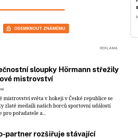
3
ODEMKNOUT ZNÁMÉMU
čnostní sloupky Hörmann střežily
ové mistrovství
ení
 mistrovství světa v hokeji v České republice se
ky zlaté medaili našich borců sportovní událostí
e pro pořadatele a...
-partner rozšiřuje stávající