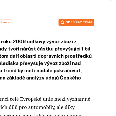
ilance
ODEBÍRAT TÉMA
 roku 2006 celkový vývoz zboží z
 tvoří nárůst částku převyšující 1 bil.
itom daří oblasti dopravních prostředků
hlediska převyšuje vývoz zboží nad
 trend by měl i nadále pokračovat,
na základě analýzy údajů Českého
rámci celé Evropské unie mezi významné
ch dílů pro automobily, ale díky
a našem území také mezi významné