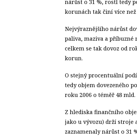
nárůst o 31 %, rostl tedy p
korunách tak činí více než
Nejvýraznějšího nárůst d
paliva, maziva a příbuzné 
celkem se tak dovoz od rok
korun.
O stejný procentuální podí
tedy objem dovezeného pot
roku 2006 o téměř 48 mld.
Z hlediska finančního obje
jako u vývozu) drží stroje
zaznamenaly nárůst o 31 %