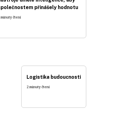
společnostem přinášely hodnotu
 minuty čtení
Logistika budoucnosti
2 minuty čtení