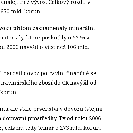
omaleji než vývoz. Celkový rozdíl v
 650 mld. korun.
ovozu přitom zaznamenaly minerální
materiály, které poskočily o 53 % a
u 2006 navýšil o více než 106 mld.
l narostl dovoz potravin, finančně se
ravinářského zboží do ČR navýšil od
 korun.
mu ale stále prvenství v dovozu (stejně
 a dopravní prostředky. Ty od roku 2006
, celkem tedy téměř o 273 mld. korun.