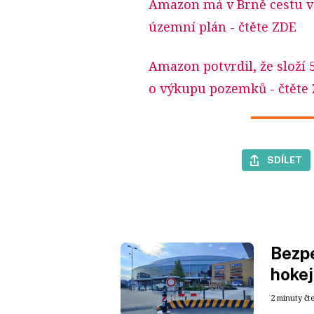
Amazon má v Brně cestu vo
územní plán
- čtěte ZDE
Amazon potvrdil, že složí 
o výkupu pozemků
- čtěte
SDÍLET
Bezpe
hokej
2 minuty čt