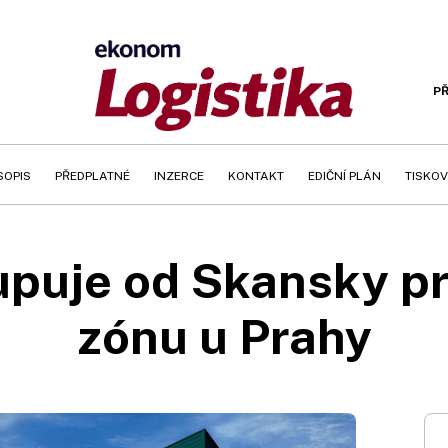
PŘ
SOPIS
PŘEDPLATNÉ
INZERCE
KONTAKT
EDIČNÍ PLÁN
TISKOV
kupuje od Skansky p
zónu u Prahy