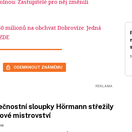
lnou: Zastupitelé pro něj změnili
50 milionů na obchvat Dobrovíze. Jedná
 ZDE
3
ODEMKNOUT ZNÁMÉMU
čnostní sloupky Hörmann střežily
ové mistrovství
ení