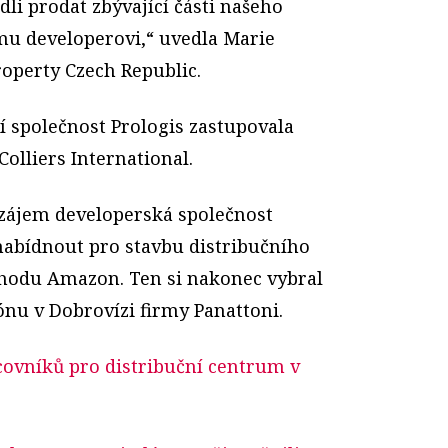
li prodat zbývající části našeho
mu developerovi,“ uvedla Marie
roperty Czech Republic.
 společnost Prologis zastupovala
Colliers International.
ájem developerská společnost
nabídnout pro stavbu distribučního
hodu Amazon. Ten si nakonec vybral
u v Dobrovízi firmy Panattoni.
ovníků pro distribuční centrum v