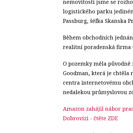
nemovitostí jsme se rozhod
logistického parku jediné
Passburg, šéfka Skanska P
Během obchodních jednání
realitní poradenská firma 
O pozemky měla původně z
Goodman, která je chtěla 
centra internetovému obc
nedalekou průmyslovou zón
Amazon zahájil nábor prac
Dobrovízi
- čtěte ZDE