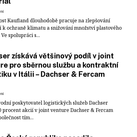
iál
ení
ost Kaufland dlouhodobě pracuje na zlepšování
í k ochraně klimatu a snižování množství plastového
Ve spolupráci s...
er získává většinový podíl v joint
re pro sběrnou službu a kontraktní
tiku v Itálii – Dachser & Fercam
ení
odní poskytovatel logistických služeb Dachser
0 procent akcií v joint venture Dachser & Fercam
polečnost tím...