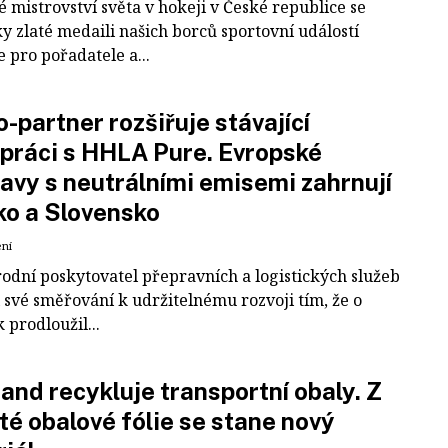
 mistrovství světa v hokeji v České republice se
ky zlaté medaili našich borců sportovní událostí
e pro pořadatele a...
-partner rozšiřuje stávající
práci s HHLA Pure. Evropské
avy s neutrálními emisemi zahrnují
ko a Slovensko
ení
odní poskytovatel přepravních a logistických služeb
 své směřování k udržitelnému rozvoji tím, že o
k prodloužil...
and recykluje transportní obaly. Z
té obalové fólie se stane nový