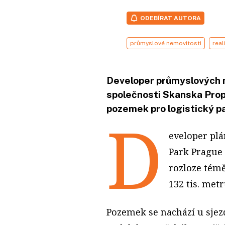
ODEBÍRAT AUTORA
průmyslové nemovitosti
real
Developer průmyslových n
společnosti Skanska Pro
pozemek pro logistický pa
D
eveloper plá
Park Prague 
rozloze témě
132 tis. metr
Pozemek se nachází u sjez