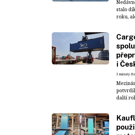
Nedávné
stalo dí
roku, al
Cargo
spolu
přepr
i Čes
3 minuty čt
Mezinár
potvrdil
další ro
Kaufl
použi