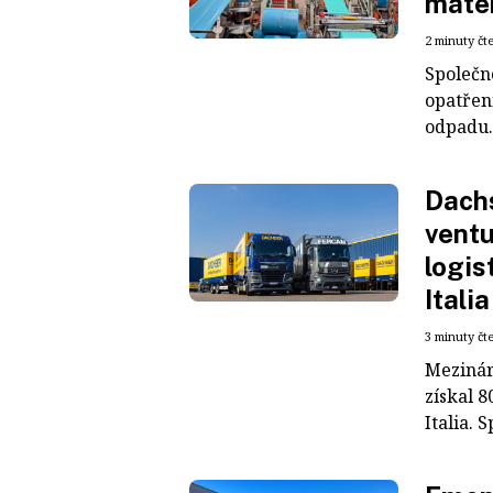
mater
2 minuty čt
Společn
opatřen
odpadu. 
Dachs
ventu
logis
Italia
3 minuty čt
Mezinár
získal 8
Italia. S