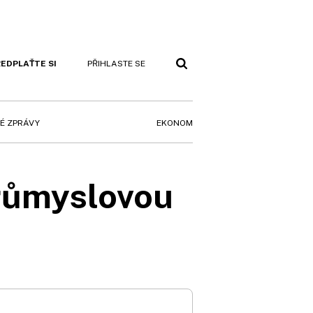
EDPLAŤTE SI
PŘIHLASTE SE
EKONOM
É ZPRÁVY
růmyslovou