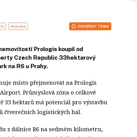
ity
Skanska
ODEBÍRAT TÉMA
emovitostí Prologis koupil od
perty Czech Republic 33hektarový
rk na R6 u Prahy.
nuje místo přejmenovat na Prologis
Airport. Průmyslová zóna o celkové
ř 33 hektarů má potenciál pro výstavbu
ů čtverečních logistických hal.
du z dálnice R6 na sedmém kilometru,