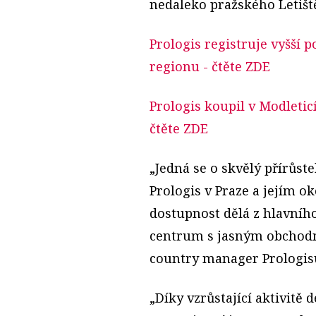
nedaleko pražského Letišt
Prologis registruje vyšší
regionu
- čtěte ZDE
Prologis koupil v Modleti
čtěte ZDE
„Jedná se o skvělý přírůst
Prologis v Praze a jejím o
dostupnost dělá z hlavníh
centrum s jasným obchodn
country manager Prologis
„Díky vzrůstající aktivitě