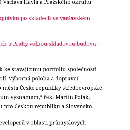
ě Václava Havla a Pražského okruhu.
 poptávku po skladech ve varšavském
cích u Prahy volnou skladovou budovu
-
ek ke stávajícímu portfoliu společnosti
kolí. Výborná poloha a dopravní
o města České republiky středoevropské
ím významem,“ řekl Martin Polák,
u pro Českou republiku a Slovensko.
 developerů v oblasti průmyslových