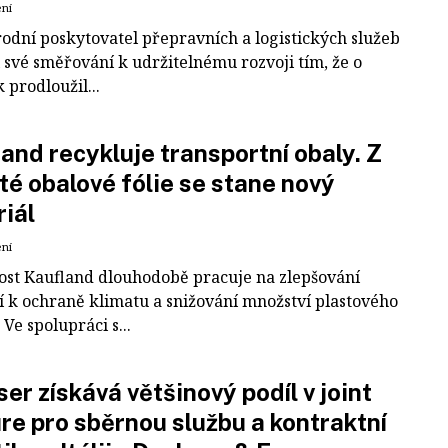
ení
odní poskytovatel přepravních a logistických služeb
 své směřování k udržitelnému rozvoji tím, že o
k prodloužil...
and recykluje transportní obaly. Z
té obalové fólie se stane nový
iál
ení
ost Kaufland dlouhodobě pracuje na zlepšování
í k ochraně klimatu a snižování množství plastového
Ve spolupráci s...
er získává většinový podíl v joint
re pro sběrnou službu a kontraktní