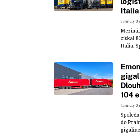
logis
Italia
3 minuty čt
Mezinár
získal 8
Italia. S
Emons
gigal
Dlouh
104 e
4 minuty čt
Společn
do Prah
gigaline