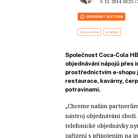
5. 11. 2014
10:25
/
ODEBÍRAT AUTORA
Coca-Cola
e-shop
Společnost Coca-Cola HB
objednávání nápojů přes i
prostřednictvím e-shopu j
restaurace, kavárny, čerp
potravinami.
„Chceme našim partnerům 
nástroj objednávání zboží.
telefonické objednávky ny
zařízení s připojením na i