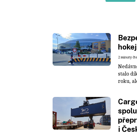
Bezpe
hokej
2 minuty čt
Nedávné
stalo dí
roku, al
Cargo
spolu
přepr
i Čes