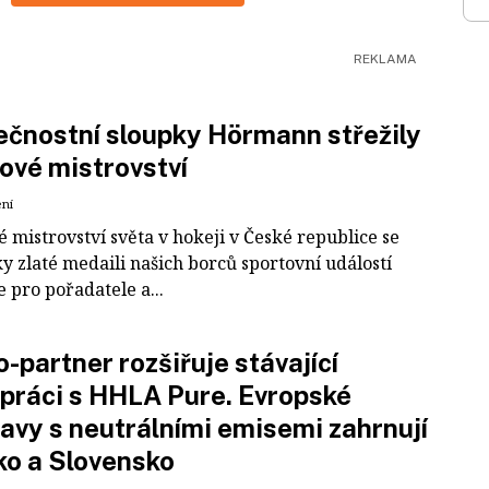
čnostní sloupky Hörmann střežily
ové mistrovství
ení
 mistrovství světa v hokeji v České republice se
ky zlaté medaili našich borců sportovní událostí
e pro pořadatele a...
-partner rozšiřuje stávající
práci s HHLA Pure. Evropské
avy s neutrálními emisemi zahrnují
ko a Slovensko