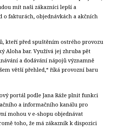
dou mít naši zákazníci lepší a
d o fakturách, objednávkách a akčních
ů, kteří před spuštěním ostrého provozu
ský Aloha bar. Využívá jej zhruba pět
ednávání a dodávání nápojů významně
šem větší přehled,“ říká provozní baru
ý portál podle Jana Ráže plnit funkci
čního a informačního kanálu pro
 nyní mohou v e-shopu objednávat
romě toho, že má zákazník k dispozici