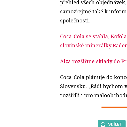
přehled všech objednávek,
samozřejmě také k inform
společnosti.
Coca-Cola se stáhla, Kofo
slovinské minerálky Rade
Alza rozšiřuje sklady do P
Coca-Cola plánuje do konc
Slovensku. „Rádi bychom 
rozšířili i pro maloobchodn
SDÍLET