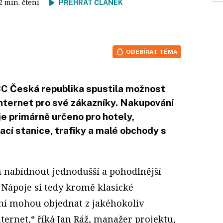
 2 min. čtení
PŘEHRÁT ČLÁNEK
ODEBÍRAT TÉMA
C Česká republika spustila možnost
nternet pro své zákazníky. Nakupování
e primárně určeno pro hotely,
ací stanice, trafiky a malé obchody s
nabídnout jednodušší a pohodlnější
 Nápoje si tedy kromě klasické
ní mohou objednat z jakéhokoliv
nternet,“ říká Jan Ráž, manažer projektu,