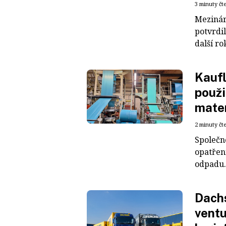
3 minuty čt
Mezinár
potvrdil
další ro
Kaufl
použi
mater
2 minuty čt
Společn
opatřen
odpadu. 
Dachs
ventu