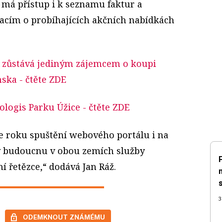
 má přístup i k seznamu faktur a
acím o probíhajících akčních nabídkách
la zůstává jediným zájemcem o koupi
nska
- čtěte ZDE
rologis Parku Úžice
- čtěte ZDE
e roku spuštění webového portálu i na
v budoucnu v obou zemích služby
í řetězce,“ dodává Jan Ráž.
3
ODEMKNOUT ZNÁMÉMU