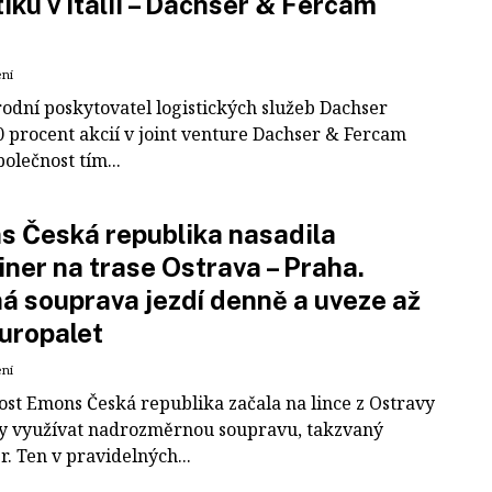
tiku v Itálii – Dachser & Fercam
ení
odní poskytovatel logistických služeb Dachser
0 procent akcií v joint venture Dachser & Fercam
polečnost tím...
 Česká republika nasadila
iner na trase Ostrava – Praha.
á souprava jezdí denně a uveze až
uropalet
ení
ost Emons Česká republika začala na lince z Ostravy
y využívat nadrozměrnou soupravu, takzvaný
r. Ten v pravidelných...