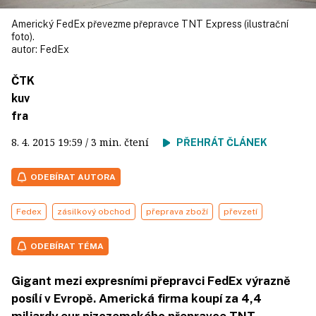
Americký FedEx převezme přepravce TNT Express (ilustrační
foto).
autor:
FedEx
ČTK
kuv
fra
8. 4. 2015
19:59
/ 3 min. čtení
PŘEHRÁT ČLÁNEK
ODEBÍRAT AUTORA
Fedex
zásilkový obchod
přeprava zboží
převzetí
ODEBÍRAT TÉMA
Gigant mezi expresními přepravci FedEx výrazně
posílí v Evropě. Americká firma koupí za 4,4