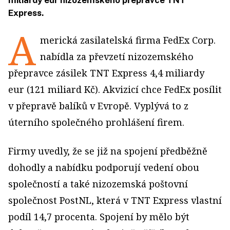
miliardy eur nizozemského přepravce TNT
Express.
A
merická zasilatelská firma FedEx Corp.
nabídla za převzetí nizozemského
přepravce zásilek TNT Express 4,4 miliardy
eur (121 miliard Kč). Akvizicí chce FedEx posílit
v přepravě balíků v Evropě. Vyplývá to z
úterního společného prohlášení firem.
Firmy uvedly, že se již na spojení předběžně
dohodly a nabídku podporují vedení obou
společností a také nizozemská poštovní
společnost PostNL, která v TNT Express vlastní
podíl 14,7 procenta. Spojení by mělo být