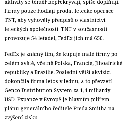
aktivity se téměř nepřekrývají, spíše doplňují.
Firmy pouze hodlají prodat letecké operace
TNT, aby vyhověly předpisů o vlastnictví
leteckých společností. TNT v současnosti
provozuje 54 letadel, FedEx jich má 650.
FedEx je známý tím, že kupuje malé firmy po
celém světě, včetně Polska, Francie, Jihoafrické
republiky a Brazílie. Poslední větší akvizici
dokončila firma letos v lednu, a to převzetí
Genco Distribution System za 1,4 miliardy
USD. Expanze v Evropě je hlavním pilířem
plánu generálního ředitele Freda Smitha na
zvýšení zisku.