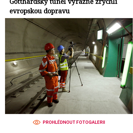
Gotthardský tunel výrazně zrychlí
evropskou dopravu
PROHLÉDNOUT FOTOGALERII