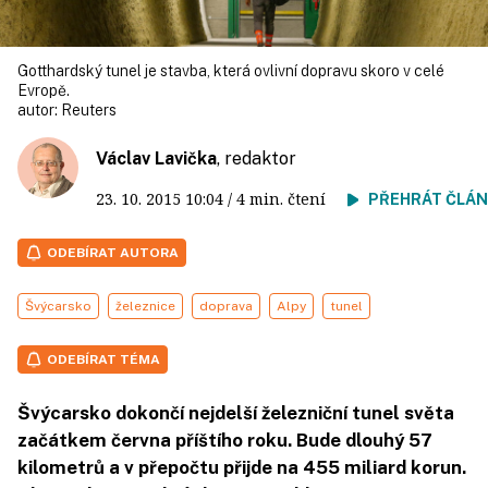
Gotthardský tunel je stavba, která ovlivní dopravu skoro v celé
Evropě.
autor:
Reuters
Václav Lavička
, redaktor
23. 10. 2015
10:04
/ 4 min. čtení
PŘEHRÁT ČLÁ
ODEBÍRAT AUTORA
Švýcarsko
železnice
doprava
Alpy
tunel
ODEBÍRAT TÉMA
Švýcarsko dokončí nejdelší železniční tunel světa
začátkem června příštího roku. Bude dlouhý 57
kilometrů a v přepočtu přijde na 455 miliard korun.