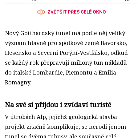
ZVĚTŠIT PŘES CELÉ OKNO
Nový Gotthardský tunel má podle něj veliký
význam hlavně pro spolkové země Bavorsko,
Hesensko a Severní Porýní-Vestfálsko, odkud
se každý rok přepravují miliony tun nákladů
do italské Lombardie, Piemontu a Emilia-
Romagny.
Na své si přijdou i zvídaví turisté
V útrobách Alp, jejichž geologická stavba
projekt značně komplikuje, se nerodí jenom
tunel se dvěma tubusy, ale současně celé