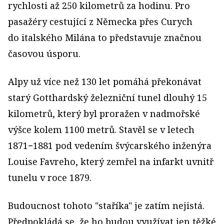
rychlosti až 250 kilometrů za hodinu. Pro
pasažéry cestující z Německa přes Curych
do italského Milána to představuje značnou
časovou úsporu.
Alpy už více než 130 let pomáhá překonávat
starý Gotthardský železniční tunel dlouhý 15
kilometrů, který byl proražen v nadmořské
výšce kolem 1100 metrů. Stavěl se v letech
1871−1881 pod vedením švýcarského inženýra
Louise Favreho, který zemřel na infarkt uvnitř
tunelu v roce 1879.
Budoucnost tohoto "staříka" je zatím nejistá.
Předpokládá se, že ho budou využívat jen těžké