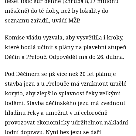
deset tisíc eur denně (zhruba 8,37 milionu
měsíčně) do té doby, než by lokality do
seznamu zařadil, uvádí MŽP.
Komise vládu vyzvala, aby vysvětlila i kroky,
které hodlá učinit s plány na plavební stupeň
Děčín a Přelouč. Odpovědět má do 26. dubna.
Pod Děčínem se již více než 20 let plánuje
stavba jezu a u Přelouče má vzniknout umělé
koryto, aby zlepšilo splavnost řeky velkými
loděmi. Stavba děčínského jezu má zvednout
hladinu řeky a umožnit v ní celoročně
provozovat ekonomicky udržitelnou nákladní
lodní dopravu. Nyní bez jezu se daří