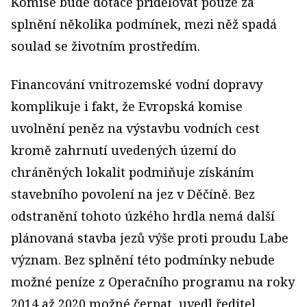
Komise bude dotace přidělovat pouze za
splnění několika podmínek, mezi něž spadá
soulad se životním prostředím.
Financování vnitrozemské vodní dopravy
komplikuje i fakt, že Evropská komise
uvolnění peněz na výstavbu vodních cest
kromě zahrnutí uvedených území do
chráněných lokalit podmiňuje získáním
stavebního povolení na jez v Děčíně. Bez
odstranění tohoto úzkého hrdla nemá další
plánovaná stavba jezů výše proti proudu Labe
význam. Bez splnění této podmínky nebude
možné peníze z Operačního programu na roky
2014 až 2020 možné čerpat, uvedl ředitel