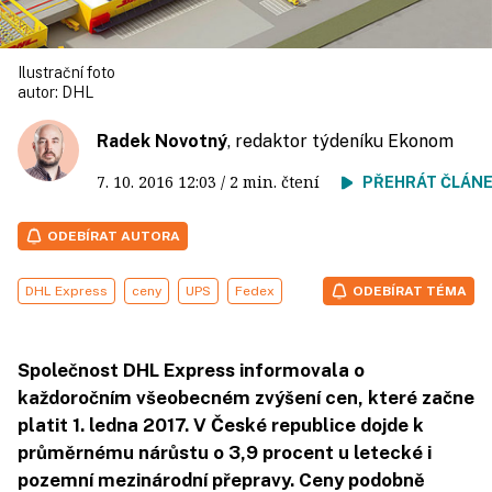
Ilustrační foto
autor:
DHL
Radek Novotný
, redaktor týdeníku Ekonom
7. 10. 2016
12:03
/ 2 min. čtení
PŘEHRÁT ČLÁN
ODEBÍRAT AUTORA
DHL Express
ceny
UPS
Fedex
ODEBÍRAT TÉMA
Společnost DHL Express informovala o
každoročním všeobecném zvýšení cen, které začne
platit 1. ledna 2017. V České republice dojde k
průměrnému nárůstu o 3,9 procent u letecké i
pozemní mezinárodní přepravy. Ceny podobně