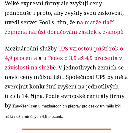
Velké expresní firmy ale zvyšují ceny
jednoduše i proto, aby zvýšily svou ziskovost,
uvedl server Fool s tím, že n
a marže tlačí
zejména nárůst doručování zásilek z e-shopů.
Mezinárodní služby
UPS vzrostou příští rok o
4,9 procenta
a
u Fedex o 3,9 až 4,9 procenta v
závislosti na služb
ě. V jednotlivých zemích se
navíc ceny můžou lišit. Společnost UPS by měla
zveřejnit konkrétní zvýšení na jednotlivých
trzích 14. října. Podle evropské centrály firmy
by n
avýšení cen u mezinárodních přeprav pro český trh mělo být
nižší než zmíněných 4,9 procenta.