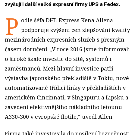
zvyšují i další velké expresní firmy UPS a Fedex.
P
odle šéfa DHL Express Kena Allena
podporuje zvýšení cen zlepšování kvality
mezinárodních expresních služeb s přesným
časem doručení. „V roce 2016 jsme informovali
o široké škále investic do sítě, systémů i
zaměstnanců. Mezi hlavní investice patří
výstavba japonského překladiště v Tokiu, nové
automatizované třídicí linky v překladištích v
americkém Cincinnati, v Singapuru a Lipsku a
zavedení efektivnějšího nákladního letounu
A330-300 v evropské flotile,“ uvedl Allen.
Firma také investovala do posílení bezpečnosti