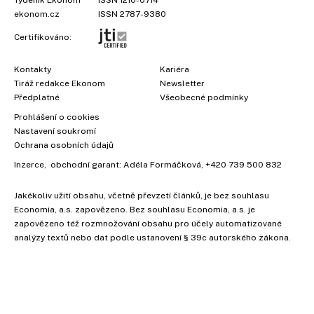
ekonom.cz
ISSN 2787-9380
Certifikováno:
Kontakty
Kariéra
Tiráž redakce Ekonom
Newsletter
Předplatné
Všeobecné podmínky
Prohlášení o cookies
Nastavení soukromí
Ochrana osobních údajů
Inzerce
, obchodní garant:
Adéla Formáčková
,
+420 739 500 832
Jakékoliv užití obsahu, včetně převzetí článků, je bez souhlasu
Economia, a.s. zapovězeno. Bez souhlasu Economia, a.s. je
×
zapovězeno též rozmnožování obsahu pro účely automatizované
analýzy textů nebo dat podle ustanovení § 39c autorského zákona.