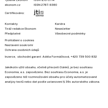
Týdeník Ekonom
ISSN 1210-0714
ekonom.cz
ISSN 2787-9380
Certifikováno:
Kontakty
Kariéra
Tiráž redakce Ekonom
Newsletter
Předplatné
Všeobecné podmínky
Prohlášení o cookies
Nastavení soukromí
Ochrana osobních údajů
Inzerce
, obchodní garant:
Adéla Formáčková
,
+420 739 500 832
×
Jakékoliv užití obsahu, včetně převzetí článků, je bez souhlasu
Economia, a.s. zapovězeno. Bez souhlasu Economia, a.s. je
zapovězeno též rozmnožování obsahu pro účely automatizované
analýzy textů nebo dat podle ustanovení § 39c autorského zákona.