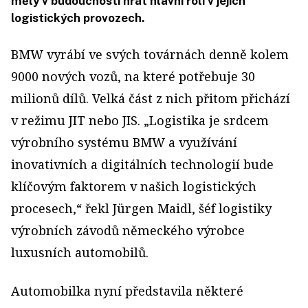
měly v budoucnosti hrát hlavní roli v jejích
logistických provozech.
BMW vyrábí ve svých továrnách denně kolem
9000 nových vozů, na které potřebuje 30
milionů dílů. Velká část z nich přitom přichází
v režimu JIT nebo JIS. „Logistika je srdcem
výrobního systému BMW a využívání
inovativních a digitálních technologií bude
klíčovým faktorem v našich logistických
procesech,“ řekl Jürgen Maidl, šéf logistiky
výrobních závodů německého výrobce
luxusních automobilů.
Automobilka nyní představila některé