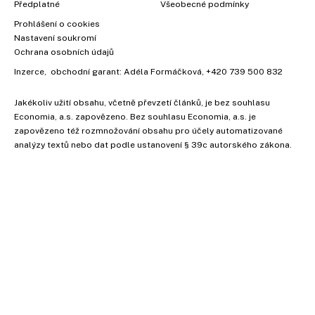
Předplatné
Všeobecné podmínky
Prohlášení o cookies
Nastavení soukromí
Ochrana osobních údajů
Inzerce
, obchodní garant:
Adéla Formáčková
,
+420 739 500 832
Jakékoliv užití obsahu, včetně převzetí článků, je bez souhlasu
Economia, a.s. zapovězeno. Bez souhlasu Economia, a.s. je
zapovězeno též rozmnožování obsahu pro účely automatizované
analýzy textů nebo dat podle ustanovení § 39c autorského zákona.
Vyzkoušejte Ekonom již za 39
kč za měsíc!