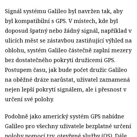
Signál systému Galileo byl navržen tak, aby
byl kompatibilní s GPS. V místech, kde byl
doposud špatný nebo žádný signál, například v
ulicích měst se zástavbou zastiňující výhled na
oblohu, systém Galileo částečně zaplní mezery
bez dostatečného pokrytí družicemi GPS.
Postupem času, jak bude počet družic Galileo
na oběžné dráze narůstat, uživatel zaznamená
nejen lepší pokrytí signálem, ale i přesnost v
určení své polohy.
Podobně jako americký systém GPS nabídne
Galileo pro všechny uživatele bezplatné určení
polohy pomocí tzv. otevřené služby (OS). Dále