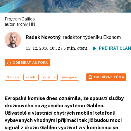
Program Galileo.
autor:
archiv HN
Radek Novotný
, redaktor týdeníku Ekonom
15. 12. 2016
10:52
/ 3 min. čtení
PŘEHRÁT ČLÁ
ODEBÍRAT AUTORA
Galileo
satelit
družice
navigace
ODEBÍRAT TÉMA
Evropská komise dnes oznámila, že spouští služby
družicového navigačního systému Galileo.
Uživatelé a vlastnící chytrých mobilní telefonů
vybavených vhodnými přijímači tak již budou moci
signál z družic Galileo využívat a v kombinaci se