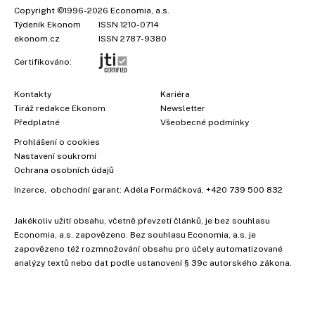
Copyright
©1996-2026
Economia, a.s.
Týdeník Ekonom
ISSN 1210-0714
ekonom.cz
ISSN 2787-9380
Certifikováno:
Kontakty
Kariéra
Tiráž redakce Ekonom
Newsletter
Předplatné
Všeobecné podmínky
Prohlášení o cookies
Nastavení soukromí
Ochrana osobních údajů
Inzerce
, obchodní garant:
Adéla Formáčková
,
+420 739 500 832
Jakékoliv užití obsahu, včetně převzetí článků, je bez souhlasu
×
Economia, a.s. zapovězeno. Bez souhlasu Economia, a.s. je
zapovězeno též rozmnožování obsahu pro účely automatizované
analýzy textů nebo dat podle ustanovení § 39c autorského zákona.