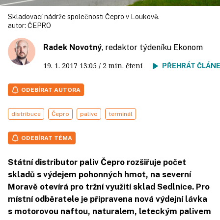
Skladovací nádrže společnosti Čepro v Loukově.
autor:
ČEPRO
Radek Novotný
, redaktor týdeníku Ekonom
19. 1. 2017
13:05
/ 2 min. čtení
PŘEHRÁT ČLÁN
ODEBÍRAT AUTORA
distribuce
Čepro
palivo
terminál
ODEBÍRAT TÉMA
Státní distributor paliv Čepro rozšiřuje počet
skladů s výdejem pohonných hmot, na severní
Moravě otevírá pro tržní využití sklad Sedlnice. Pro
místní odběratele je připravena nová výdejní lávka
s motorovou naftou, naturalem, leteckým palivem