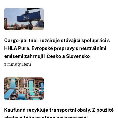
Cargo-partner rozšiřuje stávající spolupráci s
HHLA Pure. Evropské přepravy s neutrálními
emisemi zahrnují i Česko a Slovensko
3 minuty čtení
Kaufland recykluje transportní obaly. Z použité
obalové fólie se stane nový materiál