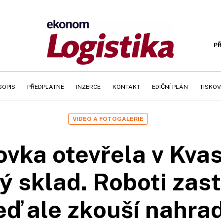
PŘ
SOPIS
PŘEDPLATNÉ
INZERCE
KONTAKT
EDIČNÍ PLÁN
TISKOV
VIDEO A FOTOGALERIE
vka otevřela v Kva
 sklad. Roboti zas
teď ale zkouší nahrad