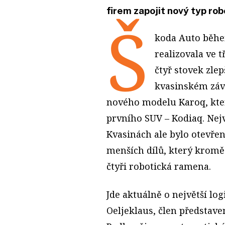
firem zapojit nový typ rob
Š
koda Auto běhe
realizovala ve 
čtyř stovek zlep
kvasinském záv
nového modelu Karoq, kte
prvního SUV – Kodiaq. Ne
Kvasinách ale bylo otevř
menších dílů, který kromě
čtyři robotická ramena.
Jde aktuálně o největší lo
Oeljeklaus, člen představe