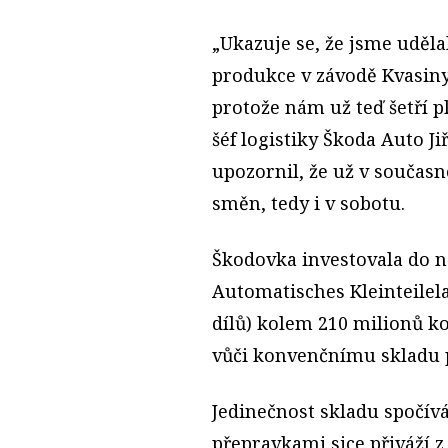
„Ukazuje se, že jsme uděl
produkce v závodě Kvasiny
protože nám už teď šetří pl
šéf logistiky Škoda Auto Ji
upozornil, že už v současn
směn, tedy i v sobotu.
Škodovka investovala do 
Automatisches Kleinteilel
dílů) kolem 210 milionů k
vůči konvenčnímu skladu 
Jedinečnost skladu spočívá
přepravkami sice přiváží z