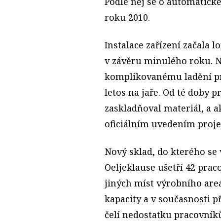
Podle něj se o automatick
roku 2010.
Instalace zařízení začala l
v závěru minulého roku. 
komplikovanému ladění pr
letos na jaře. Od té doby 
zaskladňoval materiál, a a
oficiálním uvedením proje
Nový sklad, do kterého se 
Oeljeklause ušetří 42 prac
jiných míst výrobního areá
kapacity a v současnosti 
čelí nedostatku pracovníků