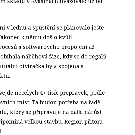
ém skladu v Kvasinách uvažovalo už od
oni v lednu a spuštění se plánovalo ještě
Nakonec k němu došlo kvůli
ocesů a softwarového propojení až
probíhala náběhová fáze, kdy se do regálů
ktuální otvíračka byla spojena s
ktu.
vejde necelých 47 tisíc přepravek, podle
ovních míst. Ta budou potřeba na řadě
lu, který se připravuje na další nárůst
připomíná velkou stavbu. Region přitom
.