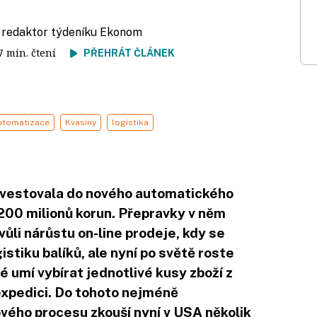
, redaktor týdeníku Ekonom
 7 min. čtení
PŘEHRÁT ČLÁNEK
utomatizace
Kvasiny
logistika
nvestovala do nového automatického
200 milionů korun. Přepravky v něm
Kvůli nárůstu on-line prodeje, kdy se
istiku balíků, ale nyní po světě roste
é umí vybírat jednotlivé kusy zboží z
 expedici. Do tohoto nejméně
ého procesu zkouší nyní v USA několik