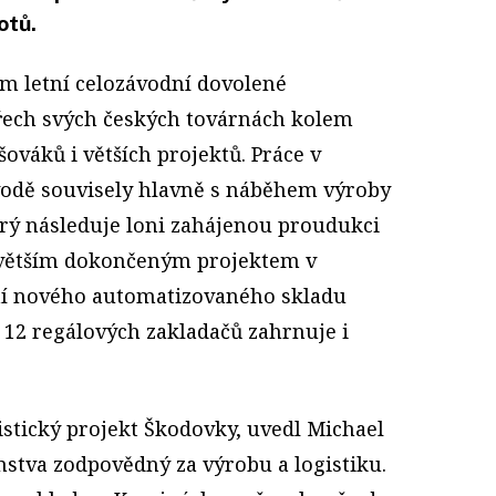
otů.
m letní celozávodní dovolené
třech svých českých továrnách kolem
šováků i větších projektů. Práce v
odě souvisely hlavně s náběhem výroby
rý následuje loni zahájenou proudukci
jvětším dokončeným projektem v
ení nového automatizovaného skladu
 12 regálových zakladačů zahrnuje i
gistický projekt Škodovky, uvedl Michael
nstva zodpovědný za výrobu a logistiku.