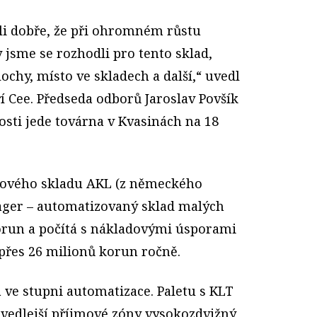
ali dobře, že při ohromném růstu
 jsme se rozhodli pro tento sklad,
ochy, místo ve skladech a další,“ uvedl
ří Cee. Předseda odborů Jaroslav Povšík
osti jede továrna v Kvasinách na 18
nového skladu AKL (z německého
ager – automatizovaný sklad malých
orun a počítá s nákladovými úsporami
přes 26 milionů korun ročně.
 ve stupni automatizace. Paletu s KLT
 vedlejší příjmové zóny vysokozdvižný