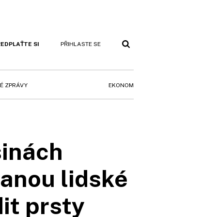
EDPLAŤTE SI
PŘIHLASTE SE
EKONOM
É ZPRÁVY
sinách
tanou lidské
it prsty