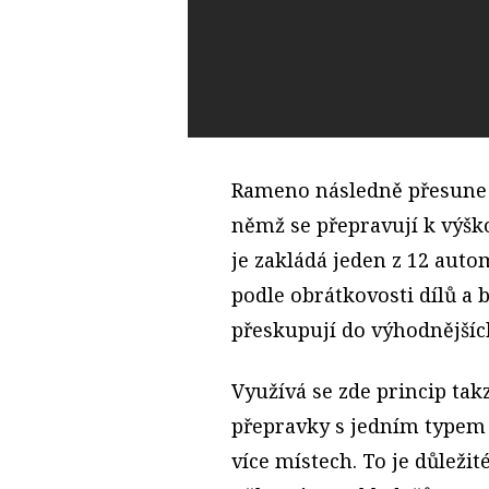
Rameno následně přesune 
němž se přepravují k výš
je zakládá jeden z 12 auto
podle obrátkovosti dílů a 
přeskupují do výhodnějšíc
Využívá se zde princip ta
přepravky s jedním typem d
více místech. To je důležit