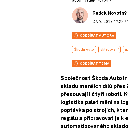
autor:
Radek Novotný
Radek Novotný
27. 7. 2017
17:38
/
ODEBÍRAT AUTORA
Škoda Auto
skladování
a
ODEBÍRAT TÉMA
Společnost Škoda Auto i
skladu menších dílů přes 
přesouvají i čtyři roboti. 
logistika palet mění na log
poptávka po strojích, kter
regálů a připravovat je k
automatizovaného skladov