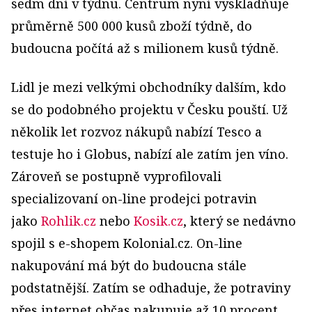
sedm dní v týdnu. Centrum nyní vyskladňuje
průměrně 500 000 kusů zboží týdně, do
budoucna počítá až s milionem kusů týdně.
Lidl je mezi velkými obchodníky dalším, kdo
se do podobného projektu v Česku pouští. Už
několik let rozvoz nákupů nabízí Tesco a
testuje ho i Globus, nabízí ale zatím jen víno.
Zároveň se postupně vyprofilovali
specializovaní on-line prodejci potravin
jako
Rohlik.cz
nebo
Kosik.cz
, který se nedávno
spojil s e-shopem Kolonial.cz. On-line
nakupování má být do budoucna stále
podstatnější. Zatím se odhaduje, že potraviny
přes internet občas nakupuje až 10 procent