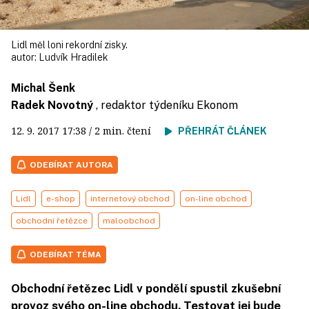
Lidl měl loni rekordní zisky.
autor:
Ludvík Hradilek
Michal Šenk
Radek Novotný
, redaktor týdeníku Ekonom
12. 9. 2017
17:38
/ 2 min. čtení
PŘEHRÁT ČLÁNEK
ODEBÍRAT AUTORA
Lidl
e-shop
internetový obchod
on-line obchod
obchodní řetězce
maloobchod
ODEBÍRAT TÉMA
Obchodní řetězec Lidl v pondělí spustil zkušební
provoz svého on-line obchodu. Testovat jej bude