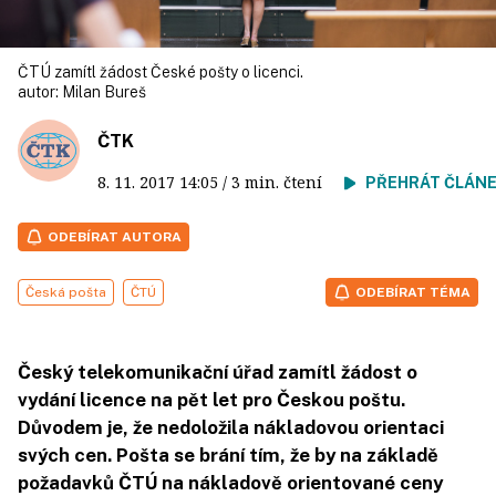
ČTÚ zamítl žádost České pošty o licenci.
autor:
Milan Bureš
ČTK
8. 11. 2017
14:05
/ 3 min. čtení
PŘEHRÁT ČLÁN
ODEBÍRAT AUTORA
Česká pošta
ČTÚ
ODEBÍRAT TÉMA
Český telekomunikační úřad zamítl žádost o
vydání licence na pět let pro Českou poštu.
Důvodem je, že nedoložila nákladovou orientaci
svých cen. Pošta se brání tím, že by na základě
požadavků ČTÚ na nákladově orientované ceny