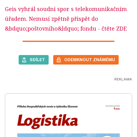
Geis vyhrál soudní spor s telekomunikačním
úřadem. Nemusí zpětně přispět do
&bdquo;poštovního&ldquo; fondu
- čtěte ZDE
SDÍLET
ODEMKNOUT ZNÁMÉMU