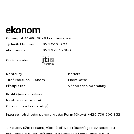
Copyright
©1996-2026
Economia, a.s.
Týdeník Ekonom
ISSN 1210-0714
ekonom.cz
ISSN 2787-9380
Certifikováno:
Kontakty
Kariéra
Tiráž redakce Ekonom
Newsletter
Předplatné
Všeobecné podmínky
Prohlášení o cookies
Nastavení soukromí
Ochrana osobních údajů
Inzerce
, obchodní garant:
Adéla Formáčková
,
+420 739 500 832
Jakékoliv užití obsahu, včetně převzetí článků, je bez souhlasu
×
Economia, a.s. zapovězeno. Bez souhlasu Economia, a.s. je