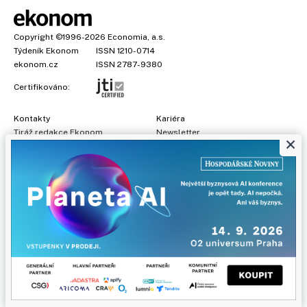
Copyright
©1996-2026
Economia, a.s.
Týdeník Ekonom
ISSN 1210-0714
ekonom.cz
ISSN 2787-9380
Certifikováno:
Kontakty
Kariéra
Tiráž redakce Ekonom
Newsletter
×
Předplatné
Všeobecné podmínky
Prohlášení o cookies
Nastavení soukromí
Ochrana osobních údajů
Inzerce
, obchodní garant:
Adéla Formáčková
,
+420 739 500 832
Jakékoliv užití obsahu, včetně převzetí článků, je bez souhlasu
Economia, a.s. zapovězeno. Bez souhlasu Economia, a.s. je
zapovězeno též rozmnožování obsahu pro účely automatizované
analýzy textů nebo dat podle ustanovení § 39c autorského zákona.