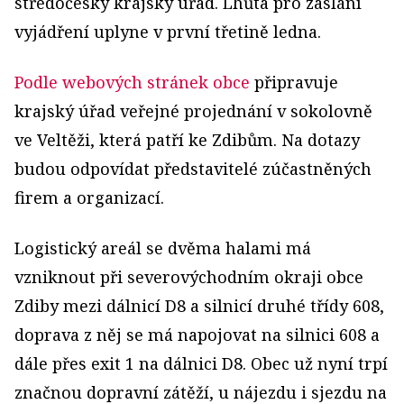
středočeský krajský úřad. Lhůta pro zaslání
vyjádření uplyne v první třetině ledna.
Podle webových stránek obce
připravuje
krajský úřad veřejné projednání v sokolovně
ve Veltěži, která patří ke Zdibům. Na dotazy
budou odpovídat představitelé zúčastněných
firem a organizací.
Logistický areál se dvěma halami má
vzniknout při severovýchodním okraji obce
Zdiby mezi dálnicí D8 a silnicí druhé třídy 608,
doprava z něj se má napojovat na silnici 608 a
dále přes exit 1 na dálnici D8. Obec už nyní trpí
značnou dopravní zátěží, u nájezdu i sjezdu na