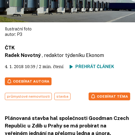
Ilustrační foto
autor:
P3
ČTK
Radek Novotný
, redaktor týdeníku Ekonom
4. 1. 2018
10:59
/ 2 min. čtení
PŘEHRÁT ČLÁNEK
ODEBÍRAT AUTORA
průmyslové nemovitosti
stavba
ODEBÍRAT TÉMA
Plánovaná stavba hal společnosti Goodman Czech
Republic u Zdib u Prahy se má probírat na
veřejném jednání na přelomu ledna a února.