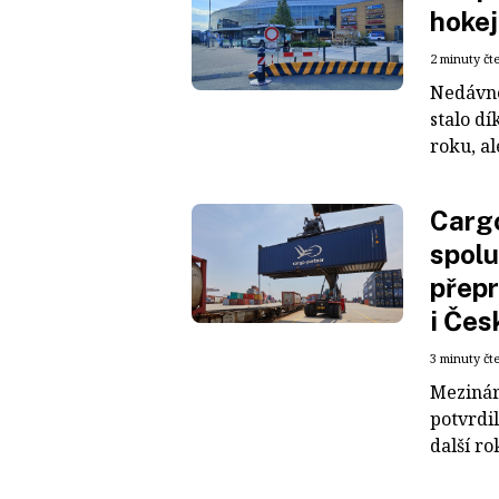
hokej
2 minuty čt
Nedávné
stalo dí
roku, al
Cargo
spolu
přepr
i Čes
3 minuty čt
Mezinár
potvrdil
další ro