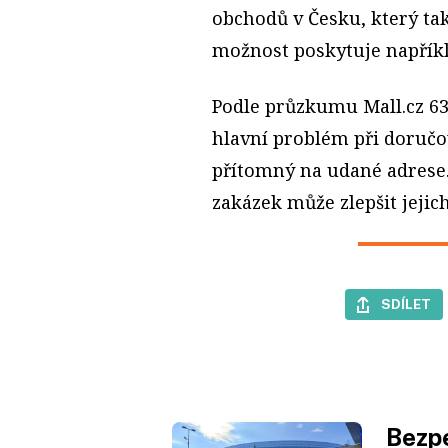
obchodů v Česku, který ta
možnost poskytuje napřík
Podle průzkumu Mall.cz 63
hlavní problém při doručov
přítomný na udané adrese.
zakázek může zlepšit jejich
SDÍLET
Bezpe