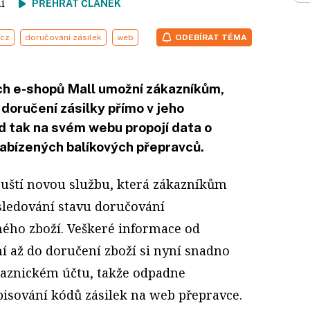
tení
PŘEHRÁT ČLÁNEK
.cz
doručování zásilek
web
ODEBÍRAT TÉMA
ch e-shopů Mall umožní zákazníkům,
 doručení zásilky přímo v jeho
 tak na svém webu propojí data o
nabízených balíkových přepravců.
pouští novou službu, která zákazníkům
ledování stavu doručování
ého zboží. Veškeré informace od
í až do doručení zboží si nyní snadno
kaznickém účtu, takže odpadne
pisování kódů zásilek na web přepravce.