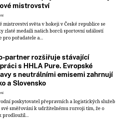
ové mistrovství
ení
 mistrovství světa v hokeji v České republice se
ky zlaté medaili našich borců sportovní událostí
e pro pořadatele a...
-partner rozšiřuje stávající
práci s HHLA Pure. Evropské
avy s neutrálními emisemi zahrnují
ko a Slovensko
ení
odní poskytovatel přepravních a logistických služeb
 své směřování k udržitelnému rozvoji tím, že o
k prodloužil...