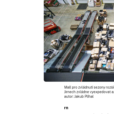
Mall pro zvládnutí sezony rozš
Jirnech zvládne vyexpedovat až
autor:
Jakub Plíhal
rn