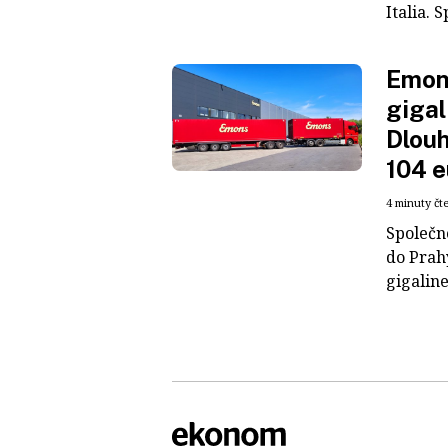
Italia. S
Emons
gigal
Dlouh
104 e
4 minuty čt
Společn
do Prah
gigaline