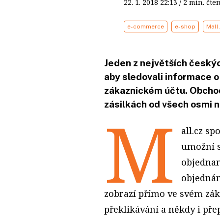
22. 1. 2018
22:13
/ 2 min. č
e-commerce
e-shop
Mall
Jeden z největších český
aby sledovali informace o
zákaznickém účtu. Obchod
zásilkách od všech osmi 
M
all.cz s
umožní s
objednan
objednán
zobrazí přímo ve svém zá
překlikávání a někdy i pře