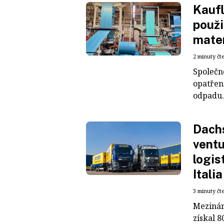
Kaufl
použi
mater
2 minuty čt
Společn
opatřen
odpadu. 
Dachs
ventu
logis
Italia
3 minuty čt
Mezinár
získal 8