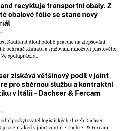
and recykluje transportní obaly. Z
té obalové fólie se stane nový
iál
ení
ost Kaufland dlouhodobě pracuje na zlepšování
í k ochraně klimatu a snižování množství plastového
Ve spolupráci s...
er získává většinový podíl v joint
re pro sběrnou službu a kontraktní
tiku v Itálii – Dachser & Fercam
ení
odní poskytovatel logistických služeb Dachser
0 procent akcií v joint venture Dachser & Fercam