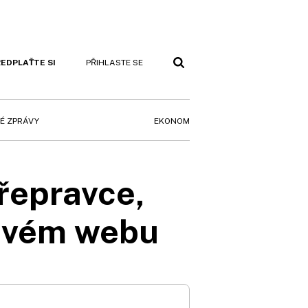
EDPLAŤTE SI
PŘIHLASTE SE
EKONOM
É ZPRÁVY
přepravce,
 svém webu