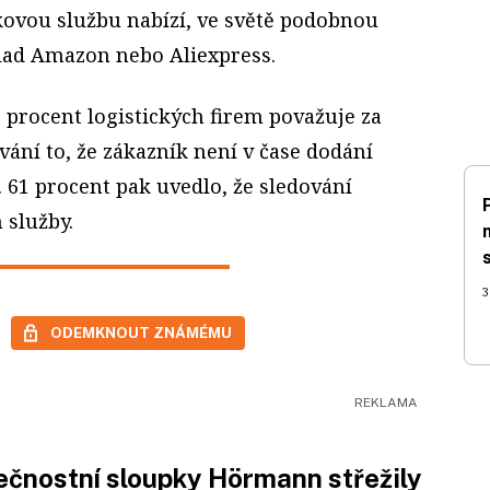
kovou službu nabízí, ve světě podobnou
lad Amazon nebo Aliexpress.
 procent logistických firem považuje za
ání to, že zákazník není v čase dodání
 61 procent pak uvedlo, že sledování
 služby.
3
ODEMKNOUT ZNÁMÉMU
čnostní sloupky Hörmann střežily