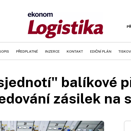
PŘ
SOPIS
PŘEDPLATNÉ
INZERCE
KONTAKT
EDIČNÍ PLÁN
TISKOV
sjednotí" balíkové 
ledování zásilek na