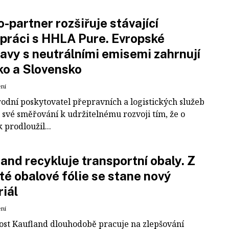
-partner rozšiřuje stávající
práci s HHLA Pure. Evropské
avy s neutrálními emisemi zahrnují
ko a Slovensko
ení
odní poskytovatel přepravních a logistických služeb
 své směřování k udržitelnému rozvoji tím, že o
k prodloužil...
and recykluje transportní obaly. Z
té obalové fólie se stane nový
iál
ení
ost Kaufland dlouhodobě pracuje na zlepšování