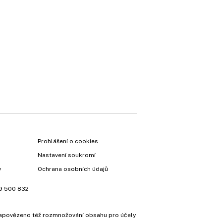
×
Prohlášení o cookies
Nastavení soukromí
y
Ochrana osobních údajů
9 500 832
e zapovězeno též rozmnožování obsahu pro účely