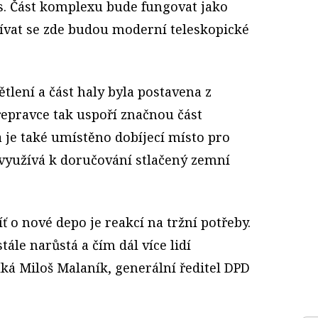
as. Část komplexu bude fungovat jako
žívat se zde budou moderní teleskopické
ětlení a část haly byla postavena z
řepravce tak uspoří značnou část
 je také umístěno dobíjecí místo pro
 využívá k doručování stlačený zemní
íť o nové depo je reakcí na tržní potřeby.
ále narůstá a čím dál více lidí
íká Miloš Malaník, generální ředitel DPD