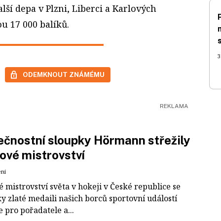
lší depa v Plzni, Liberci a Karlových
u 17 000 balíků.
3
ODEMKNOUT ZNÁMÉMU
čnostní sloupky Hörmann střežily
ové mistrovství
ení
 mistrovství světa v hokeji v České republice se
ky zlaté medaili našich borců sportovní událostí
e pro pořadatele a...