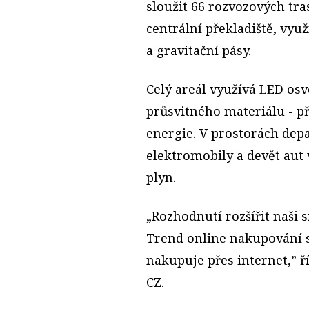
sloužit 66 rozvozových tr
centrální překladiště, vyu
a gravitační pásy.
Celý areál využívá LED osv
průsvitného materiálu - p
energie. V prostorách depa
elektromobily a devět aut
plyn.
„Rozhodnutí rozšířit naši s
Trend online nakupování st
nakupuje přes internet,” ř
CZ.