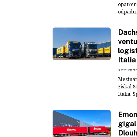
opatřen
odpadu. 
Dachs
ventu
logis
Italia
3 minuty čt
Mezinár
získal 8
Italia. S
Emons
gigal
Dlouh