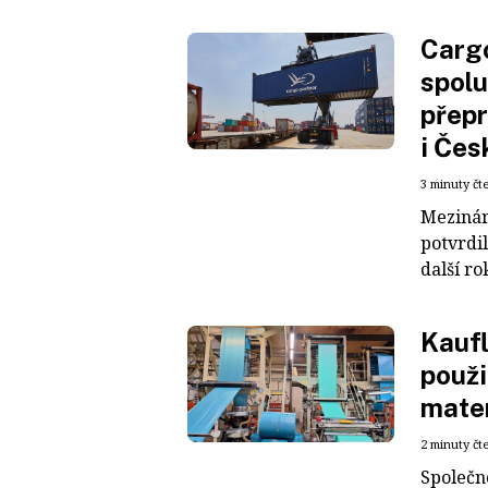
Cargo
spolu
přepr
i Čes
3 minuty čt
Mezinár
potvrdil
další ro
Kaufl
použi
mater
2 minuty čt
Společn