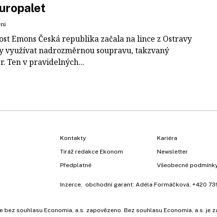
uropalet
ení
ost Emons Česká republika začala na lince z Ostravy
y využívat nadrozměrnou soupravu, takzvaný
r. Ten v pravidelných...
Kontakty
Kariéra
Tiráž redakce Ekonom
Newsletter
Předplatné
Všeobecné podmínk
Inzerce
, obchodní garant:
Adéla Formáčková
,
+420 73
ů, je bez souhlasu Economia, a.s. zapovězeno. Bez souhlasu Economia, a.s. j