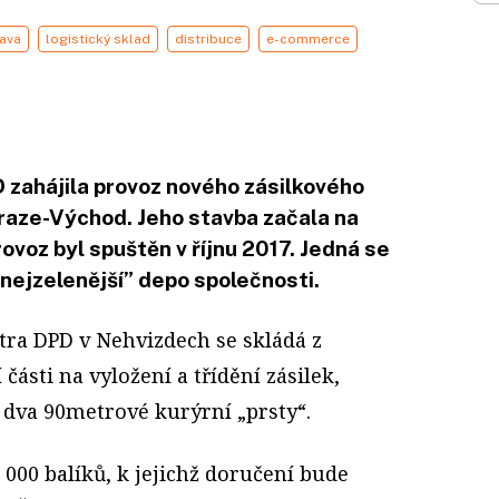
ava
logistický sklad
distribuce
e-commerce
 zahájila provoz nového zásilkového
raze-Východ. Jeho stavba začala na
ovoz byl spuštěn v říjnu 2017. Jedná se
nejzelenější” depo společnosti.
ra DPD v Nehvizdech se skládá z
části na vyložení a třídění zásilek,
 dva 90metrové kurýrní „prsty“.
 000 balíků, k jejichž doručení bude