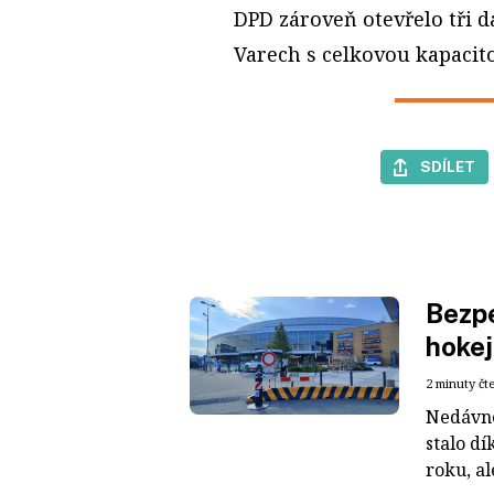
DPD zároveň otevřelo tři da
Varech s celkovou kapacito
SDÍLET
Bezpe
hokej
2 minuty čt
Nedávné
stalo dí
roku, al