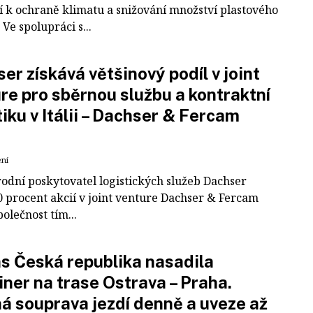
í k ochraně klimatu a snižování množství plastového
Ve spolupráci s...
er získává většinový podíl v joint
re pro sběrnou službu a kontraktní
tiku v Itálii – Dachser & Fercam
ení
odní poskytovatel logistických služeb Dachser
0 procent akcií v joint venture Dachser & Fercam
polečnost tím...
 Česká republika nasadila
iner na trase Ostrava – Praha.
á souprava jezdí denně a uveze až