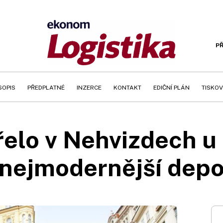
PŘ
SOPIS
PŘEDPLATNÉ
INZERCE
KONTAKT
EDIČNÍ PLÁN
TISKOV
elo v Nehvizdech u
nejmodernější dep