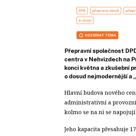
DPD
přeprava zboží
přepr
e-shop
ODEBÍRAT TÉMA
Přepravní společnost DPD
centra v Nehvizdech na P
konci května a zkušební pr
o dosud nejmodernější a „
Hlavní budova nového cent
administrativní a provozní 
kolmo se na ni se napojují
Jeho kapacita přesahuje 17