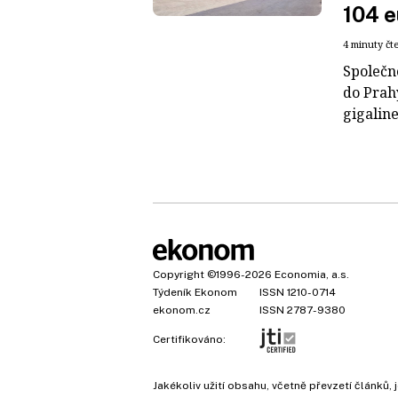
104 e
4 minuty čt
Společn
do Prah
gigaline
Copyright
©1996-2026
Economia, a.s.
Týdeník Ekonom
ISSN 1210-0714
ekonom.cz
ISSN 2787-9380
Certifikováno:
Jakékoliv užití obsahu, včetně převzetí článk