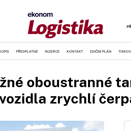
PŘ
SOPIS
PŘEDPLATNÉ
INZERCE
KONTAKT
EDIČNÍ PLÁN
TISKOV
né oboustranné ta
vozidla zrychlí čerp