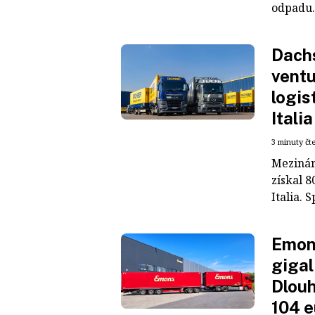
odpadu. 
Dachs
ventu
logis
Italia
3 minuty čt
Mezinár
získal 8
Italia. S
Emons
gigal
Dlouh
104 e