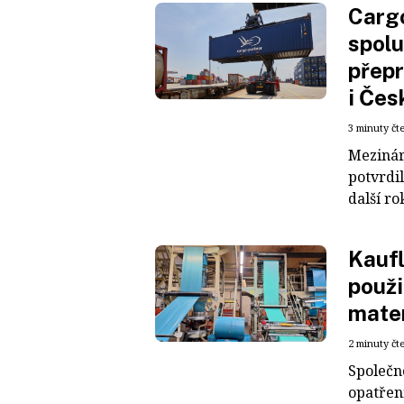
Cargo
spolu
přepr
i Čes
3 minuty čt
Mezinár
potvrdil
další ro
Kaufl
použi
mater
2 minuty čt
Společn
opatřen