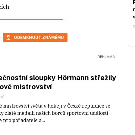
cích.
3
ODEMKNOUT ZNÁMÉMU
čnostní sloupky Hörmann střežily
ové mistrovství
ení
 mistrovství světa v hokeji v České republice se
ky zlaté medaili našich borců sportovní událostí
e pro pořadatele a...