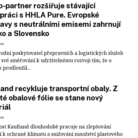
-partner rozšiřuje stávající
práci s HHLA Pure. Evropské
avy s neutrálními emisemi zahrnují
ko a Slovensko
ení
odní poskytovatel přepravních a logistických služeb
 své směřování k udržitelnému rozvoji tím, že o
k prodloužil...
and recykluje transportní obaly. Z
té obalové fólie se stane nový
iál
ení
ost Kaufland dlouhodobě pracuje na zlepšování
í k ochraně klimatu a snižování množství plastového