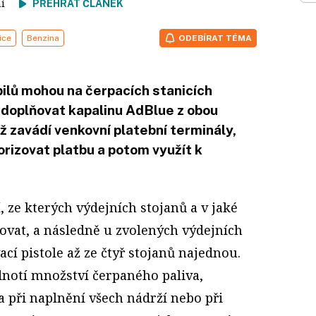
tení
PŘEHRÁT ČLÁNEK
ice
Benzina
ODEBÍRAT TÉMA
ilů mohou na čerpacích stanicích
 doplňovat kapalinu AdBlue z obou
ž zavádí venkovní platební terminály,
rizovat platbu a potom využít k
í, ze kterých výdejních stojanů a v jaké
ovat, a následně u zvolených výdejních
í pistole až ze čtyř stojanů najednou.
notí množství čerpaného paliva,
 při naplnění všech nádrží nebo při