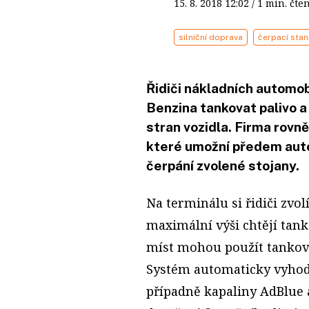
15. 8. 2018
12:02
/ 1 min. č
silniční doprava
čerpací stan
Řidiči nákladních automob
Benzina tankovat palivo a
stran vozidla. Firma rovně
které umožní předem auto
čerpání zvolené stojany.
Na terminálu si řidiči zvol
maximální výši chtějí tank
míst mohou použít tankovac
Systém automaticky vyhod
případně kapaliny AdBlue a