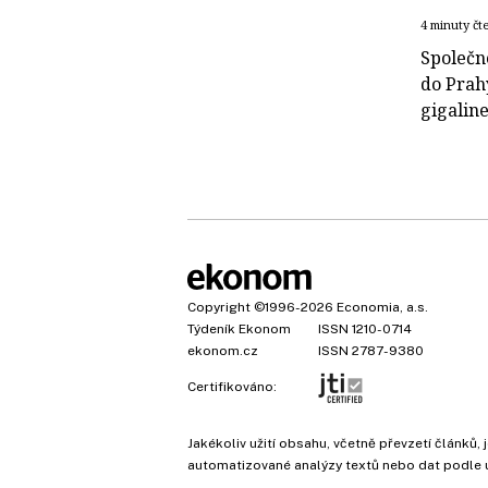
4 minuty čt
Společn
do Prah
gigaline
Copyright
©1996-2026
Economia, a.s.
Týdeník Ekonom
ISSN 1210-0714
ekonom.cz
ISSN 2787-9380
Certifikováno:
Jakékoliv užití obsahu, včetně převzetí článk
automatizované analýzy textů nebo dat podle 