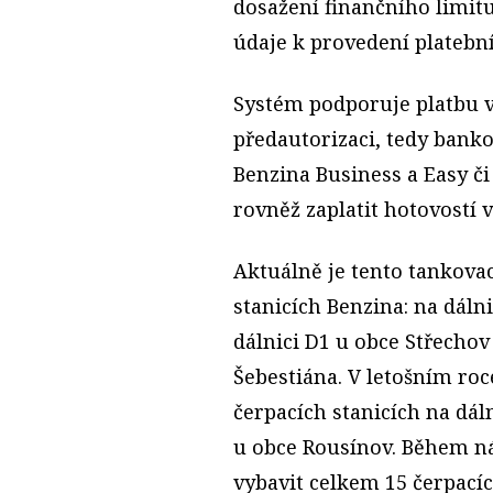
dosažení finančního limit
údaje k provedení platební
Systém podporuje platbu v
předautorizaci, tedy bank
Benzina Business a Easy či
rovněž zaplatit hotovostí 
Aktuálně je tento tankova
stanicích Benzina: na dáln
dálnici D1 u obce Střechov 
Šebestiána. V letošním roc
čerpacích stanicích na dáln
u obce Rousínov. Během nás
vybavit celkem 15 čerpacíc