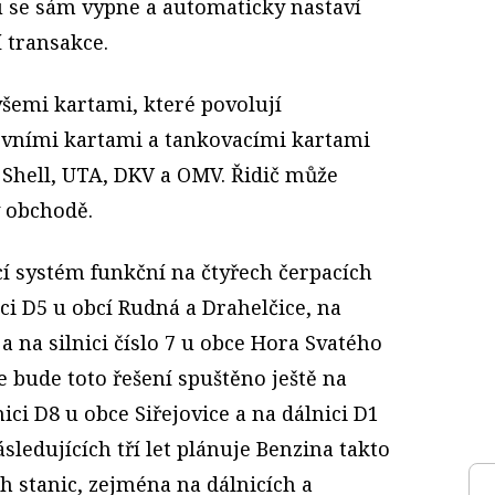
u se sám vypne a automaticky nastaví
 transakce.
šemi kartami, které povolují
ovními kartami a tankovacími kartami
 Shell, UTA, DKV a OMV. Řidič může
v obchodě.
cí systém funkční na čtyřech čerpacích
ici D5 u obcí Rudná a Drahelčice, na
a na silnici číslo 7 u obce Hora Svatého
e bude toto řešení spuštěno ještě na
ici D8 u obce Siřejovice a na dálnici D1
ledujících tří let plánuje Benzina takto
h stanic, zejména na dálnicích a