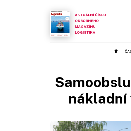
AKTUÁLNÍ ČÍSLO
ODBORNÉHO
MAGAZÍNU
LOGISTIKA
ČA
Samoobsluž
nákladní 