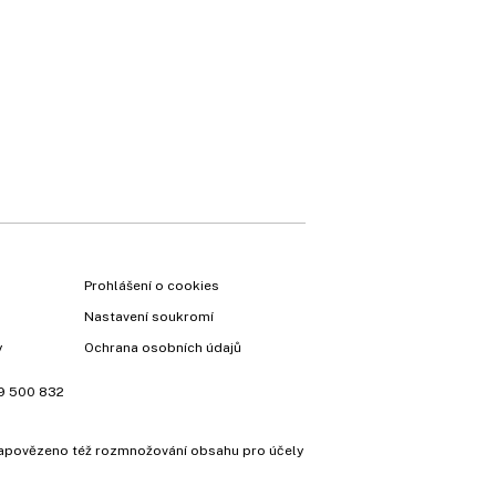
×
Prohlášení o cookies
Nastavení soukromí
y
Ochrana osobních údajů
9 500 832
e zapovězeno též rozmnožování obsahu pro účely