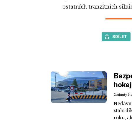
ostatních tranzitních silni
SDÍLET
Bezpe
hokej
2 minuty čt
Nedávné
stalo dí
roku, al