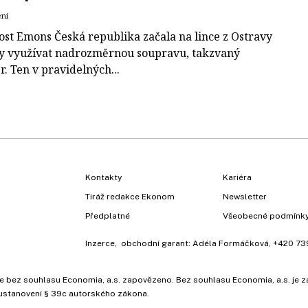
ení
ost Emons Česká republika začala na lince z Ostravy
y využívat nadrozměrnou soupravu, takzvaný
r. Ten v pravidelných...
Kontakty
Kariéra
Tiráž redakce Ekonom
Newsletter
Předplatné
Všeobecné podmínk
Inzerce
, obchodní garant:
Adéla Formáčková
,
+420 73
ů, je bez souhlasu Economia, a.s. zapovězeno. Bez souhlasu Economia, a.s. j
ustanovení § 39c autorského zákona.