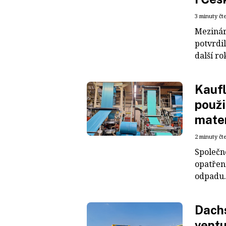
3 minuty čt
Mezinár
potvrdil
další ro
Kaufl
použi
mater
2 minuty čt
Společn
opatřen
odpadu. 
Dachs
ventu