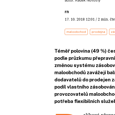
autor:
Radek Novotný
rn
17. 10. 2018
12:01
/ 2 min. 
maloobchod
prodejna
zá
Téměř polovina (49 %) če
podle průzkumu přepravní
změnou systému zásobován
maloobchodů zavážejí balí
dodavatelů do prodejen za
podíl vlastního zásobován
provozovatelů maloobcho
potřeba flexibilních služe
alíková přepr