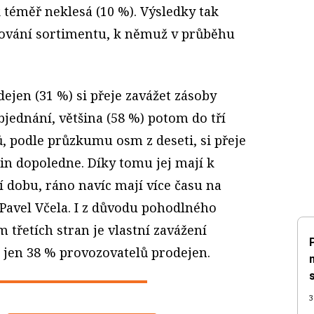
k téměř neklesá (10 %). Výsledky tak
řování sortimentu, k němuž v průběhu
ejen (31 %) si přeje zavážet zásoby
bjednání, většina (58 %) potom do tří
, podle průzkumu osm z deseti, si přeje
in dopoledne. Díky tomu jej mají k
í dobu, ráno navíc mají více času na
 Pavel Včela. I z důvodu pohodlného
 třetích stran je vlastní zavážení
iž jen 38 % provozovatelů prodejen.
3