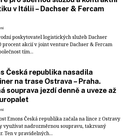
tiku v Itálii – Dachser & Fercam
ení
odní poskytovatel logistických služeb Dachser
0 procent akcií v joint venture Dachser & Fercam
polečnost tím...
 Česká republika nasadila
iner na trase Ostrava – Praha.
á souprava jezdí denně a uveze až
uropalet
ení
ost Emons Česká republika začala na lince z Ostravy
y využívat nadrozměrnou soupravu, takzvaný
r. Ten v pravidelných...