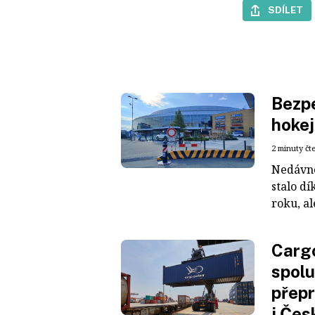
SDÍLET
Bezpe
hokej
2 minuty čt
Nedávné
stalo dí
roku, al
Cargo
spolu
přepr
i Čes