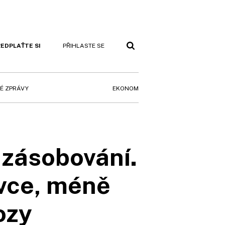
EDPLAŤTE SI
PŘIHLASTE SE
EKONOM
É ZPRÁVY
zásobování.
avce, méně
ozy