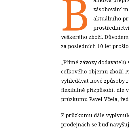
B
zásobování m
aktuálního p
prostřednictv
veškerého zboží. Důvodem
za posledních 10 let proš
„Přímé závozy dodavatelů s
celkového objemu zboží. P
vyhledávat nové způsoby r
flexibilně přizpůsobit dle
průzkumu Pavel Včela, ředi
Z průzkumu dále vyplynul
prodejnách se buď navyšuj