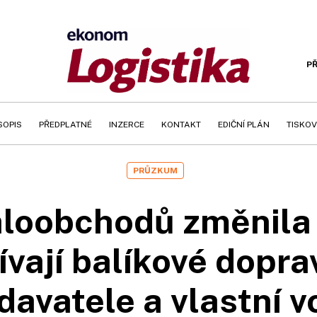
PŘ
SOPIS
PŘEDPLATNÉ
INZERCE
KONTAKT
EDIČNÍ PLÁN
TISKOV
PRŮZKUM
aloobchodů změnila 
ívají balíkové dopr
davatele a vlastní v