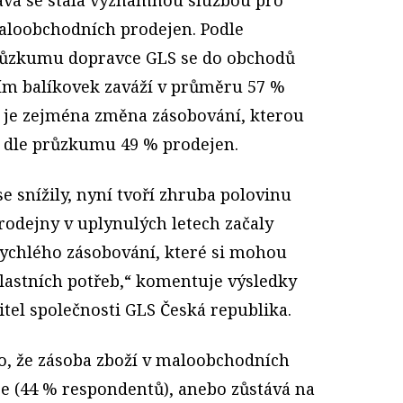
aloobchodních prodejen. Podle
růzkumu dopravce GLS se do obchodů
ím balíkovek zaváží v průměru 57 %
 je zejména změna zásobování, kterou
lo dle průzkumu 49 % prodejen.
e snížily, nyní tvoří zhruba polovinu
rodejny v uplynulých letech začaly
ychlého zásobování, které si mohou
 vlastních potřeb,“ komentuje výsledky
tel společnosti GLS Česká republika.
o, že zásoba zboží v maloobchodních
e (44 % respondentů), anebo zůstává na