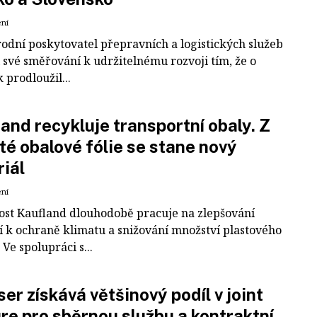
ení
odní poskytovatel přepravních a logistických služeb
 své směřování k udržitelnému rozvoji tím, že o
k prodloužil...
and recykluje transportní obaly. Z
té obalové fólie se stane nový
iál
ení
ost Kaufland dlouhodobě pracuje na zlepšování
í k ochraně klimatu a snižování množství plastového
Ve spolupráci s...
er získává většinový podíl v joint
re pro sběrnou službu a kontraktní