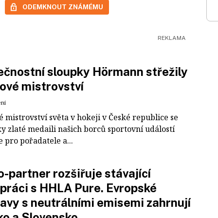
ODEMKNOUT ZNÁMÉMU
čnostní sloupky Hörmann střežily
ové mistrovství
ení
 mistrovství světa v hokeji v České republice se
ky zlaté medaili našich borců sportovní událostí
e pro pořadatele a...
-partner rozšiřuje stávající
práci s HHLA Pure. Evropské
avy s neutrálními emisemi zahrnují
ko a Slovensko