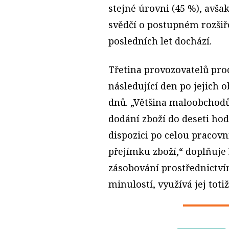
stejné úrovni (45 %), avša
svědčí o postupném rozši
posledních let dochází.
Třetina provozovatelů prod
následující den po jejich o
dnů. „Většina maloobchodů
dodání zboží do deseti hod
dispozici po celou pracovn
přejímku zboží,“ doplňuje
zásobování prostřednictvím
minulostí, využívá jej tot