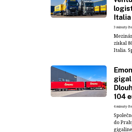
logis
Italia
3 minuty čt
Mezinár
získal 8
Italia. S
Emons
gigal
Dlouh
104 e
4 minuty čt
Společn
do Prah
gigaline