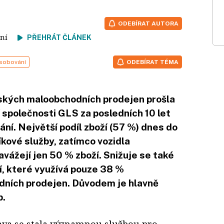
ODEBÍRAT AUTORA
čtení
PŘEHRÁT ČLÁNEK
sobování
ODEBÍRAT TÉMA
ských maloobchodních prodejen prošla
 společnosti GLS za posledních 10 let
í. Největší podíl zboží (57 %) dnes do
kové služby, zatímco vozidla
vážejí jen 50 % zboží. Snižuje se také
í, které využívá pouze 38 %
dních prodejen. Důvodem je hlavně
b.
ava se stala významnou službou pro