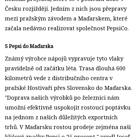
Česku rozjíždějí. Jedním z nich jsou přepravy
mezi pražským závodem a Maďarskem, které
začala nedávno realizovat společnost PepsiCo.
S Pepsi do Maďarska
Známý výrobce nápojů vypravuje tyto vlaky
pravidelně od začátku léta. Trasa dlouhá 600
kilometrů vede z distribučního centra v
pražské Hostivaři přes Slovensko do Maďarska.
"Doprava našich výrobků po železnici nám
umožní efektivně uspokojit rostoucí poptávku
na jednom z našich důležitých exportních
trhů. V Maďarsku rostou prodeje zejména naší
klíčové značky Pepsi o 25 procent," uvedl Josef