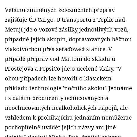
Většinu zmíněných železničních přeprav
zajišťuje ČD Cargo. U transportu z Teplic nad
Metují jde o vozové zásilky jednotlivých vozů,
případně jejich skupin, dopravovaných běžnou
vlakotvorbou přes seřaďovací stanice. V
případě přeprav vod Mattoni do skladu u
Prostějova a PepsiCo jde o ucelené vlaky. "V
obou případech lze hovořit o klasickém
příkladu technologie 'nočního skoku'. Jednáme
i s dalším producenty ochucovaných a
neochucovaných nealkoholických nápojů, ale
vzhledem k probíhajícím jednáním nemůžeme
pochopitelně uvádět jejich názvy ani jiné