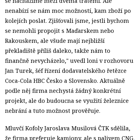
se nacházíme mezi dvěma tratěmi. Ale
nenabízí se nám moc možností, kam zboží po
kolejích poslat. Zjišťovali jsme, jestli bychom
se nemohli propojit s Maďarskem nebo
Rakouskem, ale všude mají nejbližší
překladiště příliš daleko, takže nám to
finančně nevycházelo," uvedl loni v rozhovoru
Jan Turek, šéf řízení dodavatelského řetězce
Coca-Cola HBC Česko a Slovensko. Aktuálně
podle něj firma nechystá žádný konkrétní
projekt, ale do budoucna se využití železnice
nebrání a tuto možnost prověřuje.
Mluvčí Kofoly Jaroslava Musilová ČTK sdělila,
že firma preferuje kamiony, ale s palivem CNG.