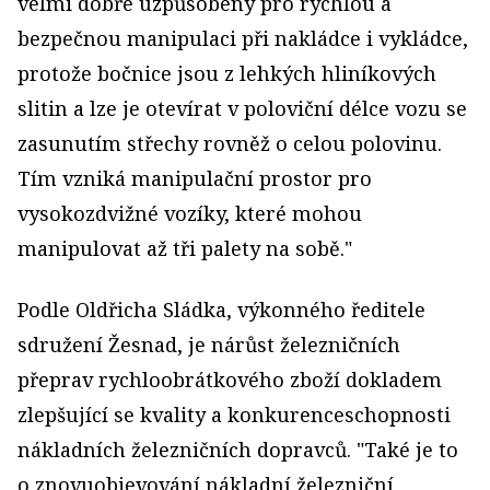
velmi dobře uzpůsobeny pro rychlou a
bezpečnou manipulaci při nakládce i vykládce,
protože bočnice jsou z lehkých hliníkových
slitin a lze je otevírat v poloviční délce vozu se
zasunutím střechy rovněž o celou polovinu.
Tím vzniká manipulační prostor pro
vysokozdvižné vozíky, které mohou
manipulovat až tři palety na sobě."
Podle Oldřicha Sládka, výkonného ředitele
sdružení Žesnad, je nárůst železničních
přeprav rychloobrátkového zboží dokladem
zlepšující se kvality a konkurenceschopnosti
nákladních železničních dopravců. "Také je to
o znovuobjevování nákladní železniční