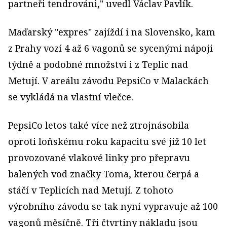
partneři tendrováni," uvedl Václav Pavlík.
Maďarský "expres" zajíždí i na Slovensko, kam
z Prahy vozí 4 až 6 vagonů se sycenými nápoji
týdně a podobné množství i z Teplic nad
Metují. V areálu závodu PepsiCo v Malackách
se vykládá na vlastní vlečce.
PepsiCo letos také více než ztrojnásobila
oproti loňskému roku kapacitu své již 10 let
provozované vlakové linky pro přepravu
balených vod značky Toma, kterou čerpá a
stáčí v Teplicích nad Metují. Z tohoto
výrobního závodu se tak nyní vypravuje až 100
vagonů měsíčně. Tři čtvrtiny nákladu jsou