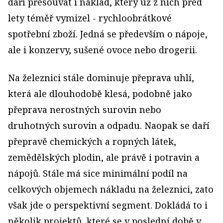
daří přesouvat i náklad, který už z nich před
lety téměř vymizel - rychloobrátkové
spotřební zboží. Jedná se především o nápoje,
ale i konzervy, sušené ovoce nebo drogerii.
Na železnici stále dominuje přeprava uhlí,
která ale dlouhodobě klesá, podobně jako
přeprava nerostných surovin nebo
druhotných surovin a odpadu. Naopak se daří
přepravě chemických a ropných látek,
zemědělských plodin, ale právě i potravin a
nápojů. Stále má sice minimální podíl na
celkových objemech nákladu na železnici, zato
však jde o perspektivní segment. Dokládá to i
několik projektů, které se v poslední době v