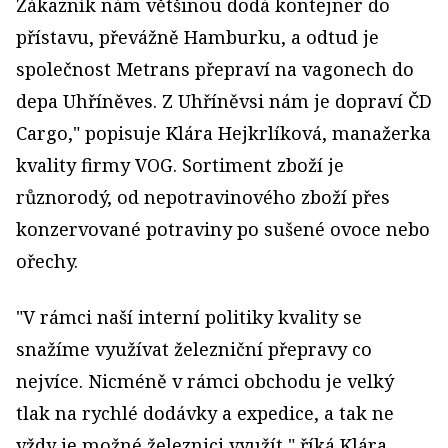
Zákazník nám většinou dodá kontejner do
přístavu, převážně Hamburku, a odtud je
společnost Metrans přepraví na vagonech do
depa Uhříněves. Z Uhříněvsi nám je dopraví ČD
Cargo," popisuje Klára Hejkrlíková, manažerka
kvality firmy VOG. Sortiment zboží je
různorodý, od nepotravinového zboží přes
konzervované potraviny po sušené ovoce nebo
ořechy.
"V rámci naší interní politiky kvality se
snažíme využívat železniční přepravy co
nejvíce. Nicméně v rámci obchodu je velký
tlak na rychlé dodávky a expedice, a tak ne
vždy je možné železnici využít," říká Klára