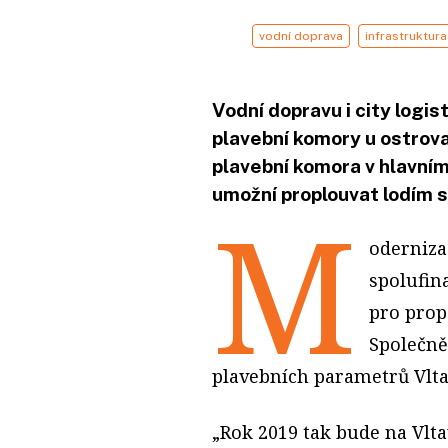
vodní doprava
infrastruktura
Vodní dopravu i city logis
plavební komory u ostrova
plavební komora v hlavním
umožní proplouvat lodím 
M
oderniza
spolufi
pro prop
Společně
plavebních parametrů Vlta
„Rok 2019 tak bude na Vlt