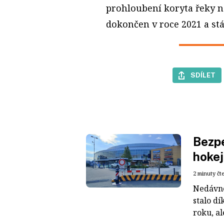
prohloubení koryta řeky na
dokončen v roce 2021 a st
SDÍLET
Bezpe
hokej
2 minuty čt
Nedávné
stalo dí
roku, al