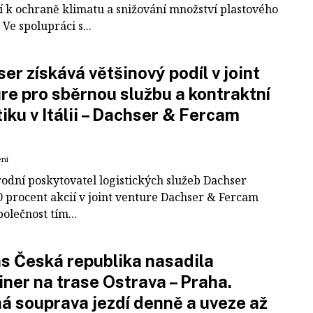
í k ochraně klimatu a snižování množství plastového
Ve spolupráci s...
er získává většinový podíl v joint
re pro sběrnou službu a kontraktní
tiku v Itálii – Dachser & Fercam
ení
odní poskytovatel logistických služeb Dachser
0 procent akcií v joint venture Dachser & Fercam
polečnost tím...
 Česká republika nasadila
iner na trase Ostrava – Praha.
á souprava jezdí denně a uveze až