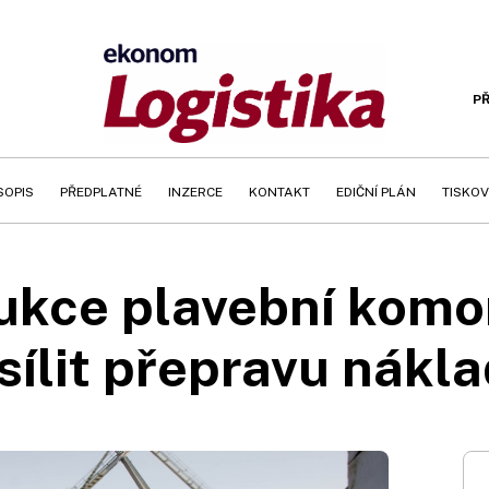
PŘ
SOPIS
PŘEDPLATNÉ
INZERCE
KONTAKT
EDIČNÍ PLÁN
TISKOV
ukce plavební komor
ílit přepravu nákl