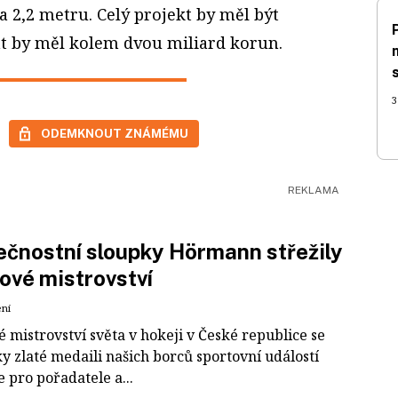
 2,2 metru. Celý projekt by měl být
át by měl kolem dvou miliard korun.
3
ODEMKNOUT ZNÁMÉMU
čnostní sloupky Hörmann střežily
ové mistrovství
ení
 mistrovství světa v hokeji v České republice se
ky zlaté medaili našich borců sportovní událostí
e pro pořadatele a...