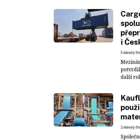
Cargo
spolu
přepr
i Čes
3 minuty čt
Mezinár
potvrdil
další ro
Kaufl
použi
mater
2 minuty čt
Společn