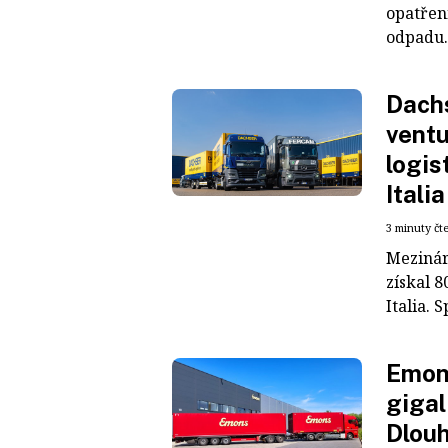
opatřen
odpadu. 
Dachs
ventu
logis
Italia
3 minuty čt
Mezinár
získal 8
Italia. S
Emons
gigal
Dlouh