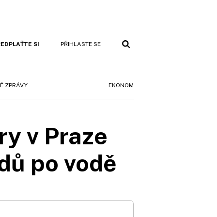
EDPLAŤTE SI
PŘIHLASTE SE
EKONOM
É ZPRÁVY
y v Praze
adů po vodě