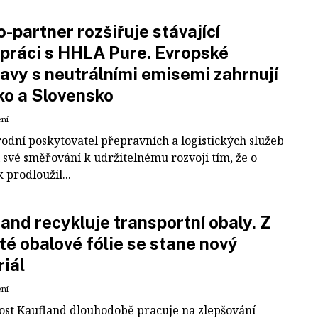
-partner rozšiřuje stávající
práci s HHLA Pure. Evropské
avy s neutrálními emisemi zahrnují
ko a Slovensko
ení
odní poskytovatel přepravních a logistických služeb
 své směřování k udržitelnému rozvoji tím, že o
k prodloužil...
and recykluje transportní obaly. Z
té obalové fólie se stane nový
iál
ení
ost Kaufland dlouhodobě pracuje na zlepšování