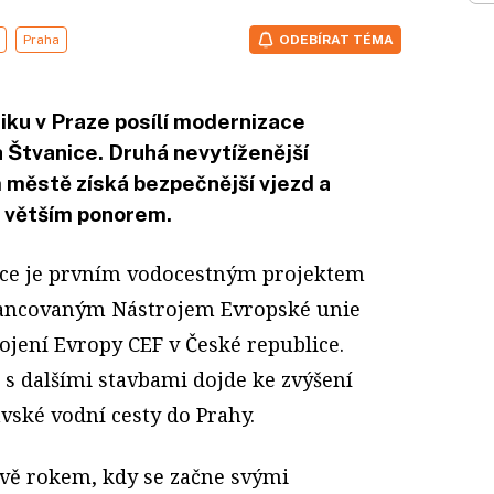
Praha
ODEBÍRAT TÉMA
tiku v Praze posílí modernizace
 Štvanice. Druhá nevytíženější
 městě získá bezpečnější vjezd a
s větším ponorem.
ce je prvním vodocestným projektem
nancovaným Nástrojem Evropské unie
ojení Evropy CEF v České republice.
 s dalšími stavbami dojde ke zvýšení
vské vodní cesty do Prahy.
avě rokem, kdy se začne svými