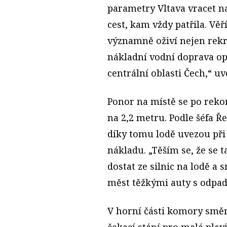
parametry Vltava vracet 
cest, kam vždy patřila. Vě
významně oživí nejen rekr
nákladní vodní doprava op
centrální oblasti Čech,“ u
Ponor na místě se po reko
na 2,2 metru. Podle šéfa Ř
díky tomu lodě uvezou při 
nákladu. „Těším se, že se 
dostat ze silnic na lodě a s
měst těžkými auty s odpa
V horní části komory smě
čekací stání pro malá plav