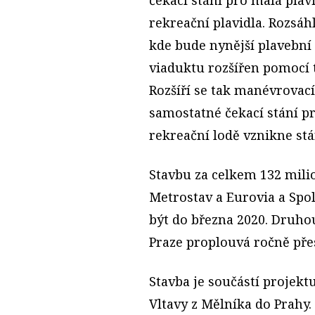
rekreační plavidla. Rozsáh
kde bude nynější plavební
viaduktu rozšířen pomocí 
Rozšíří se tak manévrovací
samostatné čekací stání pr
rekreační lodě vznikne stá
Stavbu za celkem 132 milio
Metrostav a Eurovia a Spo
být do března 2020. Druho
Praze proplouvá ročně přes 
Stavba je součástí projek
Vltavy z Mělníka do Prahy