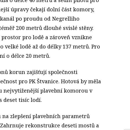
lejší úpravy čekají dolní část komory,
 kanál po proudu od Negrelliho
téměř 200 metrů dlouhé svislé stěny.
 prostor pro lodě a zároveň vznikne
o velké lodě až do délky 137 metrů. Pro
ní o délce 20 metrů.
nů korun zajišťují společnosti
lečnost pro PK Štvanice. Hotová by měla
u nejvytíženější plavební komorou v
deset tisíc lodí.
tu na zlepšení plavebních parametrů
. Zahrnuje rekonstrukce deseti mostů a