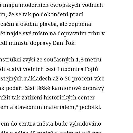
na mapu moderních evropských vodních
řím, že se tak po dokončení prací
eační a osobní plavba, ale zejména
ět najde své místo na dopravním trhu v
vedl ministr dopravy Dan Ťok.
nstrukci zvýší ze současných 1,8 metru
editelství vodních cest Lubomíra Fojtů
stejných nákladech až o 30 procent více
tak podaří část těžké kamionové dopravy
nížit tak zatížení historických center
dem a stavebním materiálem,“ podotkl.
rem do centra města bude vybudováno
idla o délce 40 metrů a sedm pilotů pro