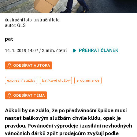
ilustrační foto ilustrační foto
autor:
GLS
pat
14. 1. 2019
14:07
/ 2 min. čtení
PŘEHRÁT ČLÁNEK
ODEBÍRAT AUTORA
expresní služby
balíkové služby
e-commerce
ODEBÍRAT TÉMA
Ačkoli by se zdálo, že po předvánoční špičce musí
nastat balíkovým službám chvíle klidu, opak je
pravdou. Povánoční výprodeje i zasílání nevhodných
vánočních dárků zpět prodejcům zvyšují podle