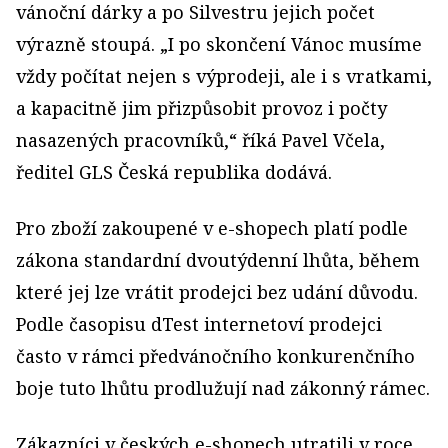
vánoční dárky a po Silvestru jejich počet
výrazně stoupá. „I po skončení Vánoc musíme
vždy počítat nejen s výprodeji, ale i s vratkami,
a kapacitně jim přizpůsobit provoz i počty
nasazených pracovníků,“ říká Pavel Včela,
ředitel GLS Česká republika dodává.
Pro zboží zakoupené v e-shopech platí podle
zákona standardní dvoutýdenní lhůta, během
které jej lze vrátit prodejci bez udání důvodu.
Podle časopisu dTest internetoví prodejci
často v rámci předvánočního konkurenčního
boje tuto lhůtu prodlužují nad zákonný rámec.
Zákazníci v českých e-shopech utratili v roce