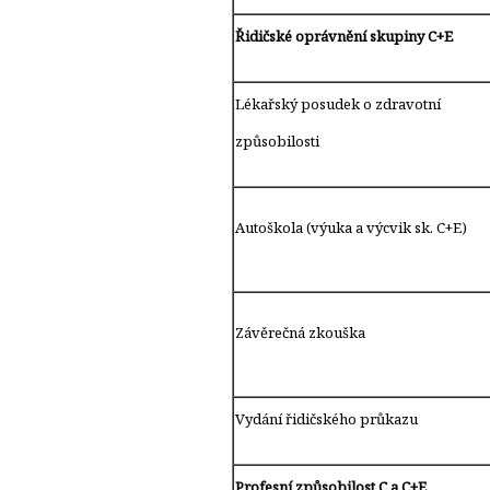
Řidičské oprávnění skupiny C+E
Lékařský posudek o zdravotní
způsobilosti
Autoškola (výuka a výcvik sk. C+E)
Závěrečná zkouška
Vydání řidičského průkazu
Profesní způsobilost C a C+E