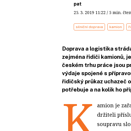
pat
25. 3. 2019
11:22
/ 5 min. č
silniční doprava
kamion
ř
Doprava a logistika strá
zejména řidiči kamionů, je
českém trhu práce jsou prý
výdaje spojené s přípravo
řidičský průkaz uchazeč o 
potřebuje a na kolik ho př
K
amion je zař
držiteli přís
soupravu slo