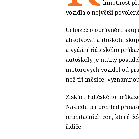
hmotnost pře
vozidla o největší povolen
Uchazeč o oprávnění skupi
absolvovat autoškolu skup
a vydání řidičského průkaz
autoškoly je nutný posudek
motorových vozidel od prak
než tři měsíce. Významnou 
Získání řidičského průkaz
Následující přehled přiná
orientačních cen, které če
řidiče: