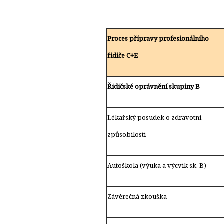
Proces přípravy profesionálního
řidiče C+E
Řidičské oprávnění skupiny B
Lékařský posudek o zdravotní
způsobilosti
Autoškola (výuka a výcvik sk. B)
Závěrečná zkouška