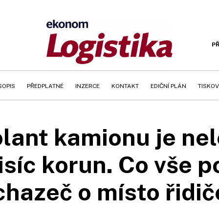
PŘ
SOPIS
PŘEDPLATNÉ
INZERCE
KONTAKT
EDIČNÍ PLÁN
TISKOV
lant kamionu je nel
isíc korun. Co vše 
chazeč o místo řidič