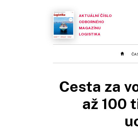
AKTUÁLNÍ ČÍSLO
ODBORNÉHO
MAGAZÍNU
LOGISTIKA
ČA
Cesta za vo
až 100 t
u