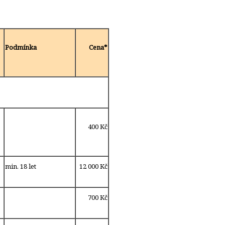
Podmínka
Cena*
400 Kč
min. 18 let
12 000 Kč
700 Kč