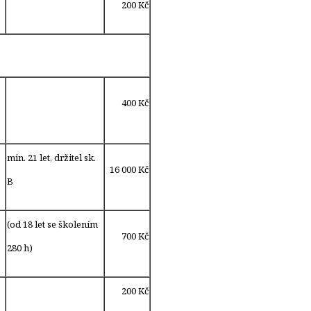
200 Kč
400 Kč
min. 21 let, držitel sk.
16 000 Kč
B
(od 18 let se školením
700 Kč
280 h)
200 Kč