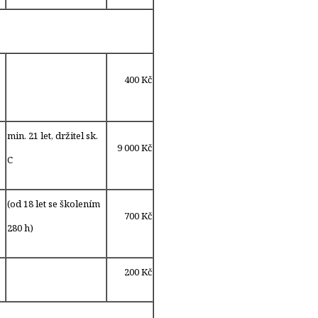
400 Kč
min. 21 let, držitel sk.
9 000 Kč
C
(od 18 let se školením
700 Kč
280 h)
200 Kč