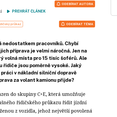
ODEBÍRAT AUTORA
tení
PŘEHRÁT ČLÁNEK
idičský průkaz
ODEBÍRAT TÉMA
dá nedostatkem pracovníků. Chybí
jich příprava je velmi náročná. Jen na
 volná místa pro 15 tisíc šoférů. Ale
u řidiče jsou poměrně vysoké. Jaký
práci v nákladní silniční dopravě
íprava za volant kamionu přijde?
azen do skupiny C+E, která umožňuje
lušného řidičského průkazu řídit jízdní
ženou z vozidla, jehož největší povolená