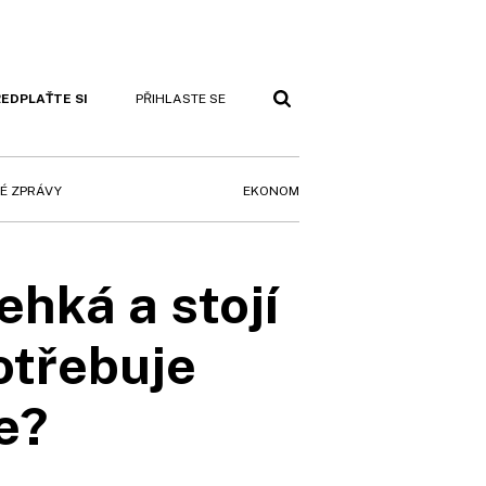
EDPLAŤTE SI
PŘIHLASTE SE
EKONOM
É ZPRÁVY
ehká a stojí
potřebuje
e?