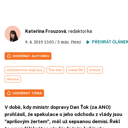
Kateřina Frouzová
, redaktorka
9. 4. 2019
15:05
/ 3 min. čtení
PŘEHRÁT ČLÁNE
ODEBÍRAT AUTORKU
ministerstvo dopravy
Ťok Dan
vláda ČR
ministr
demise
ODEBÍRAT TÉMA
V době, kdy ministr dopravy Dan Ťok (za ANO)
prohlásil, že spekulace o jeho odchodu z vlády jsou
"aprílovým žertem", měl už sepsanou demisi. Řekl