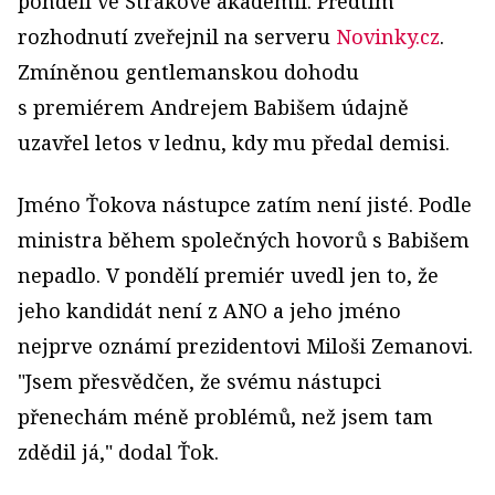
pondělí ve Strakově akademii. Předtím
rozhodnutí zveřejnil na serveru
Novinky.cz
.
Zmíněnou gentlemanskou dohodu
s premiérem Andrejem Babišem údajně
uzavřel letos v lednu, kdy mu předal demisi.
Jméno Ťokova nástupce zatím není jisté. Podle
ministra během společných hovorů s Babišem
nepadlo. V pondělí premiér uvedl jen to, že
jeho kandidát není z ANO a jeho jméno
nejprve oznámí prezidentovi Miloši Zemanovi.
"Jsem přesvědčen, že svému nástupci
přenechám méně problémů, než jsem tam
zdědil já," dodal Ťok.