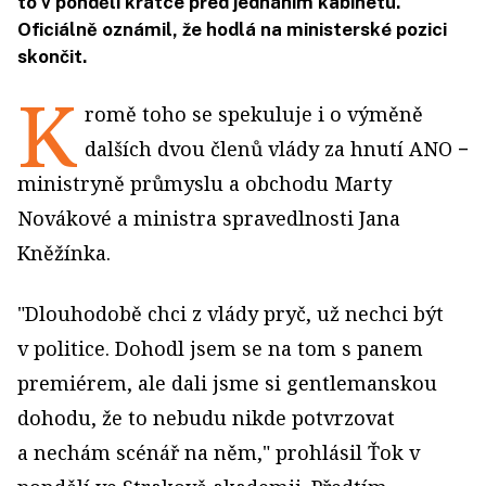
to v pondělí krátce před jednáním kabinetu.
Oficiálně oznámil, že hodlá na ministerské pozici
skončit.
K
romě toho se spekuluje i o výměně
dalších dvou členů vlády za hnutí ANO −
ministryně průmyslu a obchodu Marty
Novákové a ministra spravedlnosti Jana
Kněžínka.
"Dlouhodobě chci z vlády pryč, už nechci být
v politice. Dohodl jsem se na tom s panem
premiérem, ale dali jsme si gentlemanskou
dohodu, že to nebudu nikde potvrzovat
a nechám scénář na něm," prohlásil Ťok v