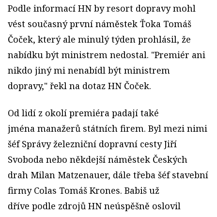
Podle informací HN by resort dopravy mohl
vést současný první náměstek Ťoka Tomáš
Čoček, který ale minulý týden prohlásil, že
nabídku být ministrem nedostal. "Premiér ani
nikdo jiný mi nenabídl být ministrem
dopravy," řekl na dotaz HN Čoček.
Od lidí z okolí premiéra padají také
jména manažerů státních firem. Byl mezi nimi
šéf Správy železniční dopravní cesty Jiří
Svoboda nebo někdejší náměstek Českých
drah Milan Matzenauer, dále třeba šéf stavební
firmy Colas Tomáš Krones. Babiš už
dříve podle zdrojů HN neúspěšně oslovil