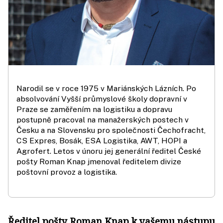
Narodil se v roce 1975 v Mariánských Lázních. Po
absolvování Vyšší průmyslové školy dopravní v
Praze se zaměřením na logistiku a dopravu
postupně pracoval na manažerských postech v
Česku a na Slovensku pro společnosti Čechofracht,
CS Expres, Bosák, ESA Logistika, AWT, HOPI a
Agrofert. Letos v únoru jej generální ředitel České
pošty Roman Knap jmenoval ředitelem divize
poštovní provoz a logistika.
Ředitel pošty Roman Knap k vašemu nástupu