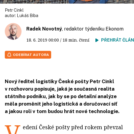
Petr Cinkl
autor:
Lukáš Bíba
Radek Novotný
, redaktor týdeníku Ekonom
18. 6. 2019
00:00
/ 18 min. čtení
PŘEHRÁT ČLÁ
ODEBÍRAT AUTORA
Nový ředitel logistiky České pošty Petr Cinkl
v rozhovoru popisuje, jaká je současná realita
státního podniku, jak by se po detailní analýze
měla proměnit jeho logistická a doručovací síť
a jakou roli v tom budou hrát nové technologie.
V
edení České pošty před rokem převzal