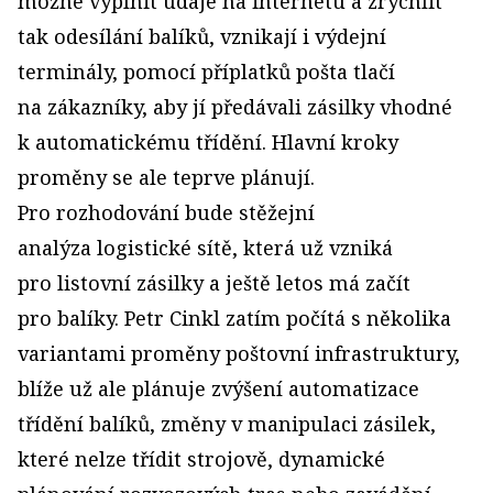
možné vyplnit údaje na internetu a zrychlit
tak odesílání balíků, vznikají i výdejní
terminály, pomocí příplatků pošta tlačí
na zákazníky, aby jí předávali zásilky vhodné
k automatickému třídění. Hlavní kroky
proměny se ale teprve plánují.
Pro rozhodování bude stěžejní
analýza logistické sítě, která už vzniká
pro listovní zásilky a ještě letos má začít
pro balíky. Petr Cinkl zatím počítá s několika
variantami proměny poštovní infrastruktury,
blíže už ale plánuje zvýšení automatizace
třídění balíků, změny v manipulaci zásilek,
které nelze třídit strojově, dynamické