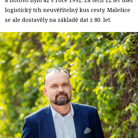
a hotovo bylo až v roce 1992. Za těch 12 let ušel
logistický trh neuvěřitelný kus cesty. Malešice
se ale dostavěly na základě dat z 80. let.