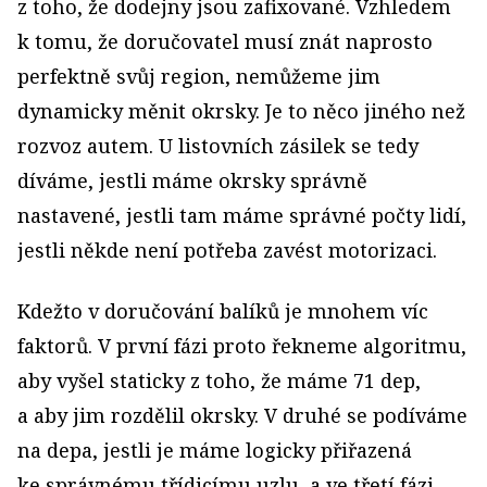
z toho, že dodejny jsou zafixované. Vzhledem
k tomu, že doručovatel musí znát naprosto
perfektně svůj region, nemůžeme jim
dynamicky měnit okrsky. Je to něco jiného než
rozvoz autem. U listovních zásilek se tedy
díváme, jestli máme okrsky správně
nastavené, jestli tam máme správné počty lidí,
jestli někde není potřeba zavést motorizaci.
Kdežto v doručování balíků je mnohem víc
faktorů. V první fázi proto řekneme algoritmu,
aby vyšel staticky z toho, že máme 71 dep,
a aby jim rozdělil okrsky. V druhé se podíváme
na depa, jestli je máme logicky přiřazená
ke správnému třídicímu uzlu, a ve třetí fázi