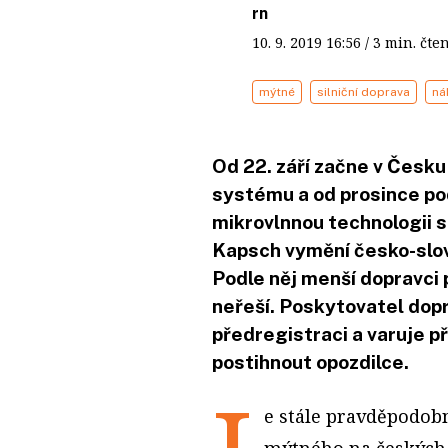
rn
10. 9. 2019
16:56
/ 3 min. č
mýtné
silniční doprava
ná
Od 22. září začne v Česk
systému a od prosince po
mikrovlnnou technologii s
Kapsch vymění česko-slo
Podle něj menší dopravci 
neřeší. Poskytovatel dopr
předregistraci a varuje p
postihnout opozdilce.
e stále pravděpodobn
mýtného na českých d