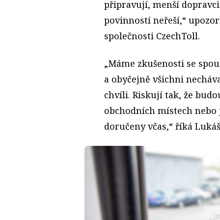
připravují, menší dopravc
povinností neřeší,“ upozorn
společnosti CzechToll.
„Máme zkušenosti se spou
a obyčejně všichni necháv
chvíli. Riskují tak, že bu
obchodních místech nebo 
doručeny včas,“ říká Luká