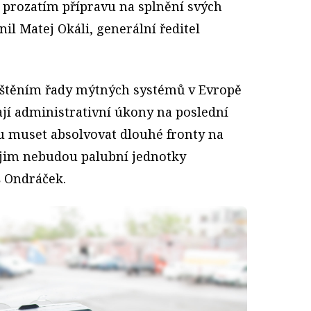
i prozatím přípravu na splnění svých
il Matej Okáli, generální ředitel
štěním řady mýtných systémů v Evropě
ají administrativní úkony na poslední
dou muset absolvovat dlouhé fronty na
jim nebudou palubní jednotky
š Ondráček.