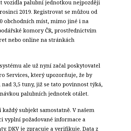
 vozidla palubní jednotkou nejpozději
 prosinci 2019. Registrovat se můžou od
200 obchodních míst, mimo jiné i na
odářské komory ČR, prostřednictvím
ret nebo online na stránkách
ystému ale už nyní začal poskytovatel
o Services, který upozorňuje, že by
 nad 3,5 tuny, již se tato povinnost týká,
dnávkou palubních jednotek otálet.
íjí každý subjekt samostatně. V našem
aci vyplní požadované informace a
. DKV je zpracuje a verifikuje. Data z