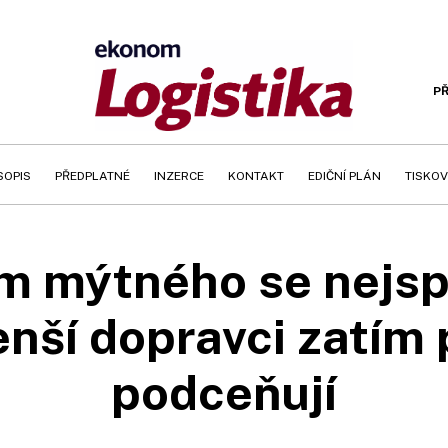
PŘ
SOPIS
PŘEDPLATNÉ
INZERCE
KONTAKT
EDIČNÍ PLÁN
TISKOV
m mýtného se nejsp
enší dopravci zatím
podceňují