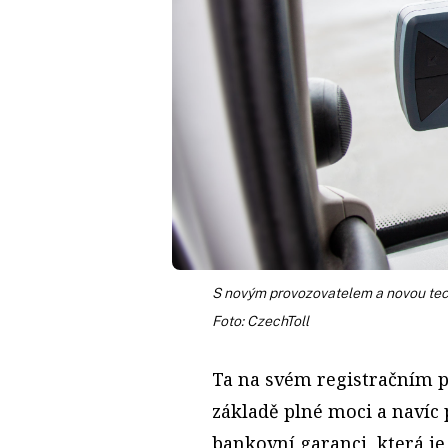
S novým provozovatelem a novou techn
Foto: CzechToll
Ta na svém registračním p
základě plné moci a navíc
bankovní garanci, která j