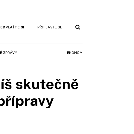
EDPLAŤTE SI
PŘIHLASTE SE
EKONOM
É ZPRÁVY
íš skutečně
 přípravy