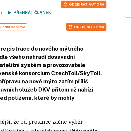
ODEBÍRAT AUTORA
tení
PŘEHRÁT ČLÁNEK
kladní doprava
ODEBÍRAT TÉMA
u registrace do nového mýtného
dle všeho nahradí dosavadní
atelitní systém a provozovatele
venské konsorcium CzechToll/SkyToll.
přípravu na nové mýto zatím příliš
avních služeb DKV přitom už nabízí
řed potížemi, které by mohly
ější, že od prosince začne výběr
álnicích a silnicích první třídy podle