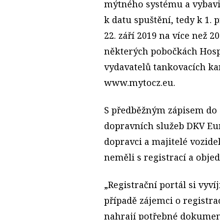
mýtného systému a vybavit
k datu spuštění, tedy k 1.
22. září 2019 na více než 
některých pobočkách Hosp
vydavatelů tankovacích ka
www.mytocz.eu.
S předběžným zápisem do s
dopravních služeb DKV Eur
dopravci a majitelé vozidel
neměli s registrací a obje
„Registrační portál si vyv
případě zájemci o registr
nahrají potřebné dokumenty