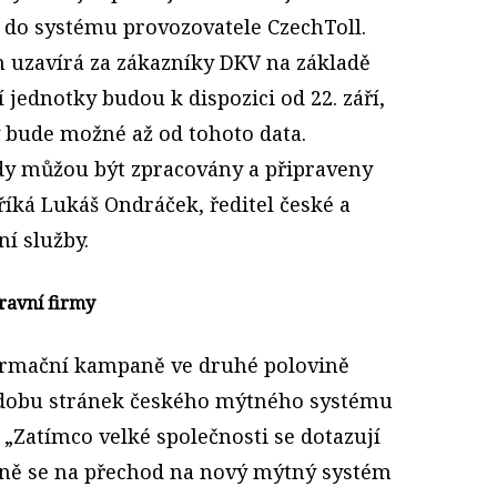
o do systému provozovatele CzechToll.
 uzavírá za zákazníky DKV na základě
 jednotky budou k dispozici od 22. září,
v bude možné až od tohoto data.
y můžou být zpracovány a připraveny
říká Lukáš Ondráček, ředitel české a
í služby.
ravní firmy
formační kampaně ve druhé polovině
odobu stránek českého mýtného systému
. „Zatímco velké společnosti se dotazují
vně se na přechod na nový mýtný systém