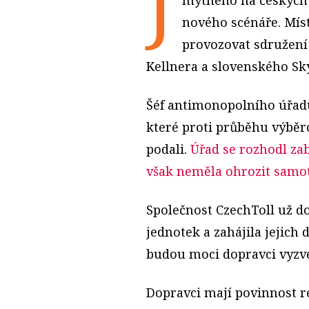
J
nového scénáře. Mí
provozovat sdružení 
Kellnera a slovenského Sk
Šéf antimonopolního úřadu
které proti průběhu výběr
podali.
Úřad se rozhodl zab
však neměla ohrozit samot
Společnost CzechToll už do
jednotek a zahájila jejich 
budou moci dopravci vyzve
Dopravci mají povinnost r