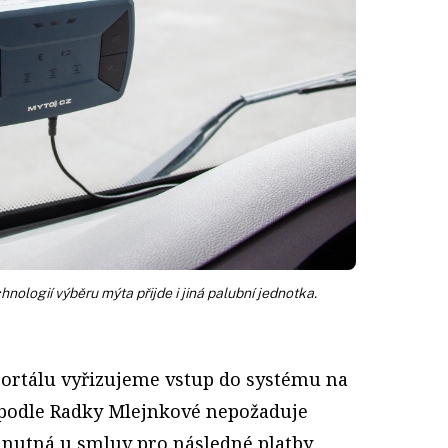
ologií výběru mýta přijde i jiná palubní jednotka.
ortálu vyřizujeme vstup do systému na
 podle Radky Mlejnkové nepožaduje
e nutná u smluv pro následné platby