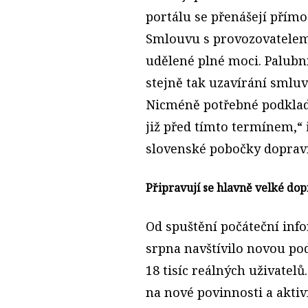
portálu se přenášejí přím
Smlouvu s provozovatelem
udělené plné moci. Palubní
stejně tak uzavírání smlu
Nicméně potřebné podklad
již před tímto termínem,“ 
slovenské pobočky dopravn
Připravují se hlavně velké dop
Od spuštění počáteční in
srpna navštívilo novou p
18 tisíc reálných uživatelů
na nové povinnosti a akti