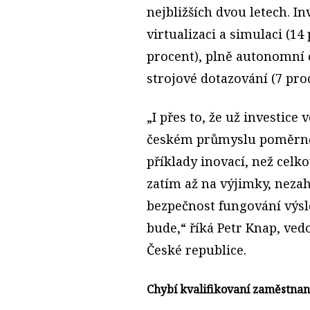
nejbližších dvou letech. In
virtualizaci a simulaci (14
procent), plně autonomní č
strojové dotazování (7 pro
„I přes to, že už investice
českém průmyslu poměrně 
příklady inovací, než celko
zatím až na výjimky, nezah
bezpečnost fungování výsle
bude,“ říká Petr Knap, ved
České republice.
Chybí kvalifikovaní zaměstnan