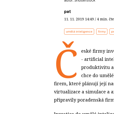
autor:
Shutterstock
pat
11. 11. 2019
14:49
/ 4 min. 
umělá inteligence
firmy
p
Č
eské firmy inv
- artificial in
produktivitu a
chce do umělé 
firem, které plánují její 
virtualizace a simulace a a
připravily poradenská fir
Investice do umělé intelig