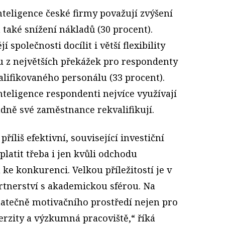
nteligence české firmy považují zvýšení
 také snížení nákladů (30 procent).
společnosti docílit i větší flexibility
u z největších překážek pro respondenty
alifikovaného personálu (33 procent).
teligence respondenti nejvíce využívají
padně své zaměstnance rekvalifikují.
říliš efektivní, související investiční
latit třeba i jen kvůli odchodu
ke konkurenci. Velkou příležitostí je v
tnerství s akademickou sférou. Na
tatečně motivačního prostředí nejen pro
verzity a výzkumná pracoviště,“ říká