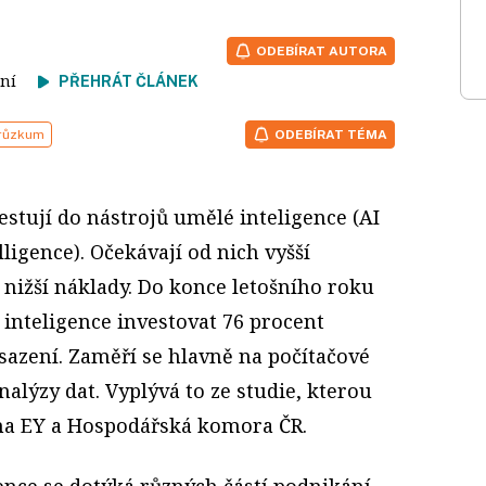
ODEBÍRAT AUTORA
čtení
PŘEHRÁT ČLÁNEK
růzkum
ODEBÍRAT TÉMA
estují do nástrojů umělé inteligence (AI
telligence). Očekávají od nich vyšší
 nižší náklady. Do konce letošního roku
inteligence investovat 76 procent
nasazení. Zaměří se hlavně na počítačové
nalýzy dat. Vyplývá to ze studie, kterou
ma EY a Hospodářská komora ČR.
ence se dotýká různých částí podnikání.