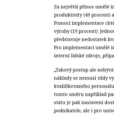
Za největší přínos umělé i
produktivity (49 procent) a
Pomocí implementace chtějí 
výroby (19 procent). Jedno
představuje nedostatek kv
Pro implementaci umělé in
interní lidské zdroje, pří
„Takový postup ale nebývá p
náklady se nemusí vždy vyp
kvalifikovaného personálu 
tomto směru například par
státu je pak nastavení dos
podnikatele, ale i pro uni