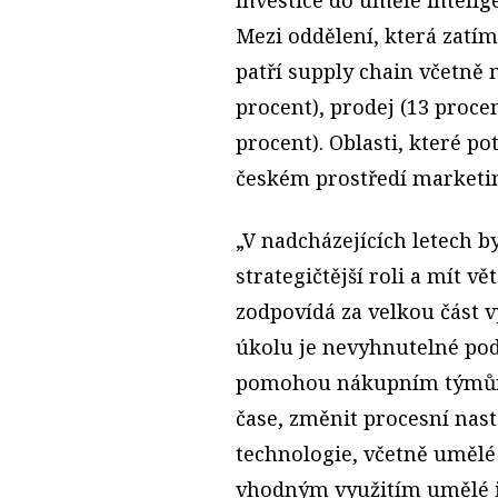
Mezi oddělení, která zatím
patří supply chain včetně 
procent), prodej (13 proce
procent). Oblasti, které po
českém prostředí marketing
„V nadcházejících letech b
strategičtější roli a mít v
zodpovídá za velkou část v
úkolu je nevyhnutelné pod
pomohou nákupním týmům 
čase, změnit procesní nast
technologie, včetně umělé
vhodným využitím umělé in