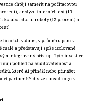
vestice chtějí zaměřit na počítačovou
 procent), analýzu interních dat (13
i kolaboratorní roboty (12 procent) a
cent).
 ve firmách vidíme, v průměru jsou v
malé a představují spíše izolované
vý a integrovaný přístup. Tyto investice,
rnují pohled na auditovatelnost a
dků, které AI přináší nebo přinášet
oucí partner EY divize consultingu v
ci