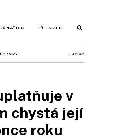
EDPLAŤTE SI
PŘIHLASTE SE
EKONOM
É ZPRÁVY
uplatňuje v
m chystá její
once roku