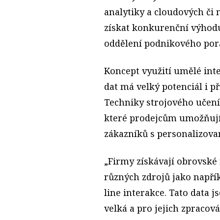
analytiky a cloudových či
získat konkurenční výhodu
oddělení podnikového pora
Koncept využití umělé inte
dat má velký potenciál i p
Techniky strojového učení
které prodejcům umožňují 
zákazníků s personalizova
„Firmy získávají obrovské
různých zdrojů jako napřík
line interakce. Tato data 
velká a pro jejich zpracov