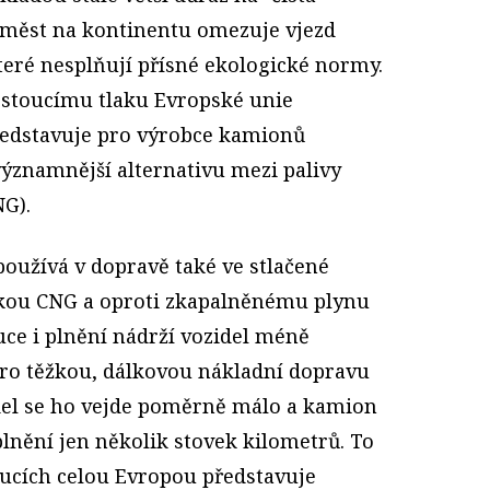
a měst na kontinentu omezuje vjezd
teré nesplňují přísné ekologické normy.
stoucímu tlaku Evropské unie
ředstavuje pro výrobce kamionů
významnější alternativu mezi palivy
G).
používá v dopravě také ve stlačené
tkou CNG a oproti zkapalněnému plynu
buce i plnění nádrží vozidel méně
 pro těžkou, dálkovou nákladní dopravu
del se ho vejde poměrně málo a kamion
lnění jen několik stovek kilometrů. To
ucích celou Evropou představuje