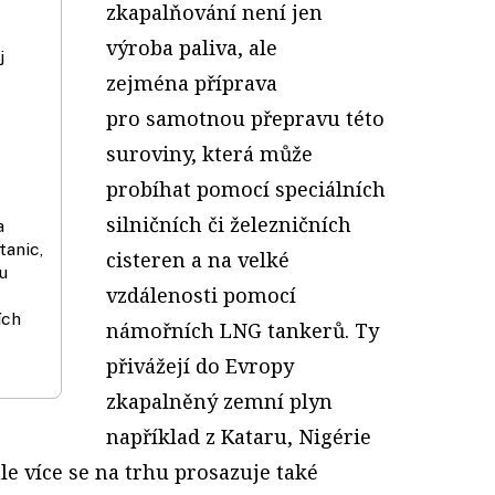
zkapalňování není jen
výroba paliva, ale
j
zejména příprava
pro samotnou přepravu této
suroviny, která může
probíhat pomocí speciálních
silničních či železničních
a
anic,
cisteren a na velké
u
vzdálenosti pomocí
ích
námořních LNG tankerů. Ty
přivážejí do Evropy
zkapalněný zemní plyn
například z Kataru, Nigérie
tále více se na trhu prosazuje také