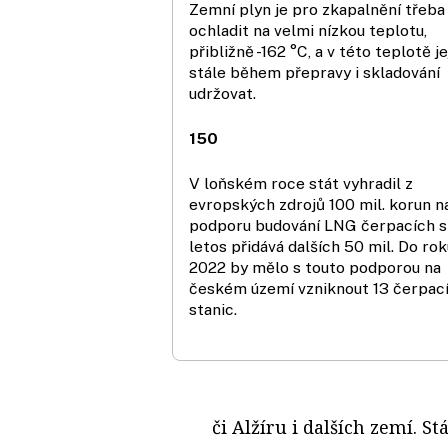
Zemní plyn je pro zkapalnění třeba
ochladit na velmi nízkou teplotu,
přibližně -162 °C, a v této teplotě je
stále během přepravy i skladování
udržovat.
150
V loňském roce stát vyhradil z
evropských zdrojů 100 mil. korun n
podporu budování LNG čerpacích st
letos přidává dalších 50 mil. Do rok
2022 by mělo s touto podporou na
českém území vzniknout 13 čerpac
stanic.
či Alžíru i dalších zemí. S