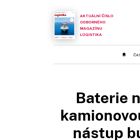
AKTUÁLNÍ ČÍSLO
ODBORNÉHO
MAGAZÍNU
LOGISTIKA
ČA
Baterie n
kamionovou
nástup bu