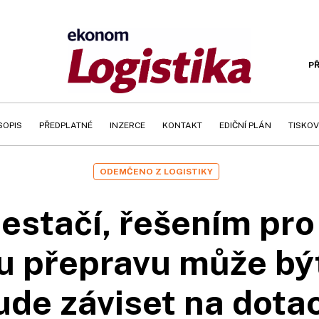
PŘ
SOPIS
PŘEDPLATNÉ
INZERCE
KONTAKT
EDIČNÍ PLÁN
TISKOV
ODEMČENO Z LOGISTIKY
estačí, řešením pro
 přepravu může bý
de záviset na dota