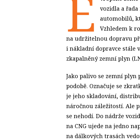
E
vozidla a řad
automobilů, k
Vzhledem k ro
na udržitelnou dopravu p
i nákladní dopravce stále 
zkapalněný zemní plyn (LN
Jako palivo se zemní plyn 
podobě. Označuje se zkra
je jeho skladování, distri
náročnou záležitostí. Ale
se nehodí. Do nádrže vozi
na CNG ujede na jedno nap
na dálkových trasách vedo