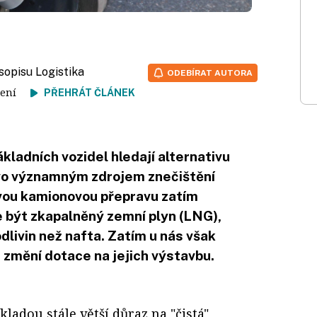
sopisu Logistika
ODEBÍRAT AUTORA
 čtení
PŘEHRÁT ČLÁNEK
kladních vozidel hledají alternativu
livo významným zdrojem znečištění
ovou kamionovou přepravu zatím
e být zkapalněný zemní plyn (LNG),
livin než nafta. Zatím u nás však
ž změní dotace na jejich výstavbu.
ladou stále větší důraz na "čistá"