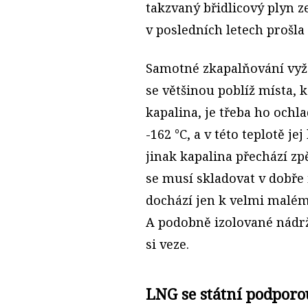
takzvaný břidlicový plyn z
v posledních letech prošl
Samotné zkapalňování vyža
se většinou poblíž místa, k
kapalina, je třeba ho ochla
-162 °C, a v této teplotě j
jinak kapalina přechází zp
se musí skladovat v dobře
dochází jen k velmi malém
A podobně izolované nádrž
si veze.
LNG se státní podporo