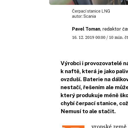
Čerpací stanice LNG
autor:
Scania
Pavel Toman
, redaktor ča
16. 12. 2019
00:00
/ 10 min.
Výrobci i provozovatelé ná
k naftě, která je jako pa
ovzduší. Baterie na dálk
nestačí, řešením ale můž
který produkuje méně škod
chybí čerpací stanice, co
Nemusí to ale stačit.
vropské země k