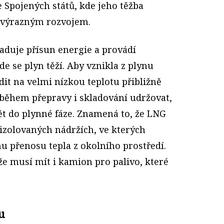
e Spojených států, kde jeho těžba
a výrazným rozvojem.
duje přísun energie a provádí
de se plyn těží. Aby vznikla z plynu
dit na velmi nízkou teplotu přibližně
ej během přepravy i skladování udržovat,
ět do plynné fáze. Znamená to, že LNG
 izolovaných nádržích, ve kterých
u přenosu tepla z okolního prostředí.
e musí mít i kamion pro palivo, které
u