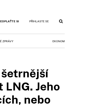
EDPLAŤTE SI
PŘIHLASTE SE
EKONOM
É ZPRÁVY
 šetrnější
t LNG. Jeho
cích, nebo