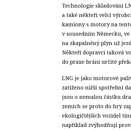
Technologie skladování LNG
a také někteří velcí výrob
kamiony s motory na tento 
v sousedním Německu, ve 
na zkapalněný plyn už jezd
Někteří dopravci taková vo
do praxe brání určité přek
LNG je jako motorové palivo
zatíženo nižší spotřební 
jsou o nemalou částku draž
zemích se proto do hry za
ekologičtějších vozidel t
například zvýhodňují provo