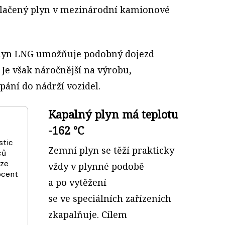
 stlačený plyn v mezinárodní kamionové
plyn LNG umožňuje podobný dojezd
. Je však náročnější na výrobu,
rpání do nádrží vozidel.
Kapalný plyn má teplotu
-162 °C
stic
Zemní plyn se těží prakticky
ců
lze
vždy v plynné podobě
ocent
a po vytěžení
se ve speciálních zařízeních
zkapalňuje. Cílem