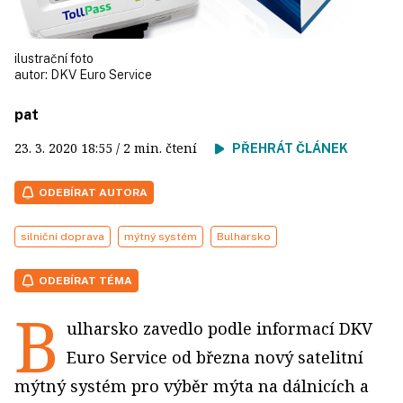
ilustrační foto
autor:
DKV Euro Service
pat
23. 3. 2020
18:55
/ 2 min. čtení
PŘEHRÁT ČLÁNEK
ODEBÍRAT AUTORA
silniční doprava
mýtný systém
Bulharsko
ODEBÍRAT TÉMA
B
ulharsko zavedlo podle informací DKV
Euro Service od března nový satelitní
mýtný systém pro výběr mýta na dálnicích a