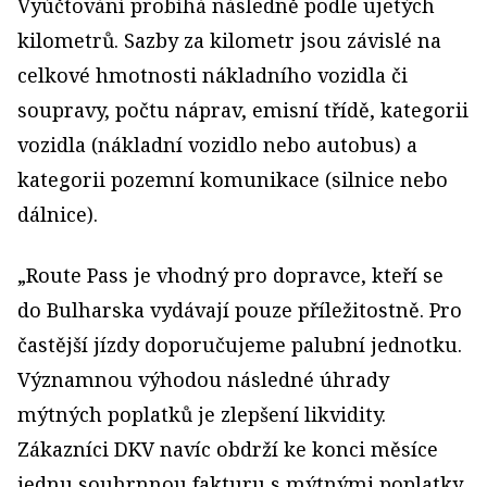
Vyúčtování probíhá následně podle ujetých
kilometrů. Sazby za kilometr jsou závislé na
celkové hmotnosti nákladního vozidla či
soupravy, počtu náprav, emisní třídě, kategorii
vozidla (nákladní vozidlo nebo autobus) a
kategorii pozemní komunikace (silnice nebo
dálnice).
„Route Pass je vhodný pro dopravce, kteří se
do Bulharska vydávají pouze příležitostně. Pro
častější jízdy doporučujeme palubní jednotku.
Významnou výhodou následné úhrady
mýtných poplatků je zlepšení likvidity.
Zákazníci DKV navíc obdrží ke konci měsíce
jednu souhrnnou fakturu s mýtnými poplatky