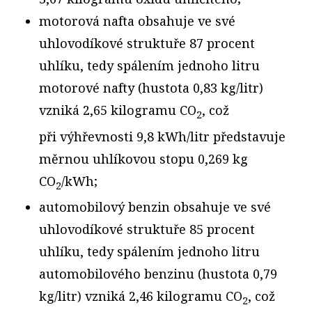
motorová nafta obsahuje ve své
uhlovodíkové struktuře 87 procent
uhlíku, tedy spálením jednoho litru
motorové nafty (hustota 0,83 kg/litr)
vzniká 2,65 kilogramu CO
, což
2
při výhřevnosti 9,8 kWh/litr představuje
měrnou uhlíkovou stopu 0,269 kg
CO
/kWh;
2
automobilový benzin obsahuje ve své
uhlovodíkové struktuře 85 procent
uhlíku, tedy spálením jednoho litru
automobilového benzinu (hustota 0,79
kg/litr) vzniká 2,46 kilogramu CO
, což
2