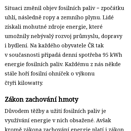
Situaci změnil objev fosilních paliv − zpočátku
uhlí, následně ropy a zemního plynu. Lidé
získali mohutné zdroje energie, které
umožnily nebývalý rozvoj průmyslu, dopravy
i bydlení. Na každého obyvatele ČR tak
v současnosti připadá denní spotřeba 95 kWh
energie fosilních paliv. Každému z nás někde
stále hoří fosilní ohníček o výkonu
čtyři kilowatty.
Zákon zachování hmoty
Důvodem těžby a užití fosilních paliv je
využívání energie v nich obsažené. Avšak
kromě zákona zachování energie platí i zákon