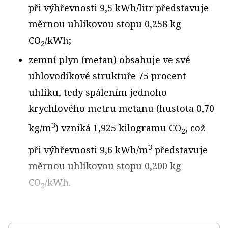
při výhřevnosti 9,5 kWh/litr představuje
měrnou uhlíkovou stopu 0,258 kg
CO
/kWh;
2
zemní plyn (metan) obsahuje ve své
uhlovodíkové struktuře 75 procent
uhlíku, tedy spálením jednoho
krychlového metru metanu (hustota 0,70
3
kg/m
) vzniká 1,925 kilogramu CO
, což
2
3
při výhřevnosti 9,6 kWh/m
představuje
měrnou uhlíkovou stopu 0,200 kg
CO
/kWh.
2