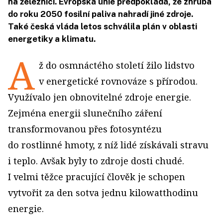
na železnici. Evropská unie předpokládá, že zhruba
do roku 2050 fosilní paliva nahradí jiné zdroje.
Také česká vláda letos schválila plán v oblasti
energetiky a klimatu.
A
ž do osmnáctého století žilo lidstvo
v energetické rovnováze s přírodou.
Využívalo jen obnovitelné zdroje energie.
Zejména energii slunečního záření
transformovanou přes fotosyntézu
do rostlinné hmoty, z níž lidé získávali stravu
i teplo. Avšak byly to zdroje dosti chudé.
I velmi těžce pracující člověk je schopen
vytvořit za den sotva jednu kilowatthodinu
energie.