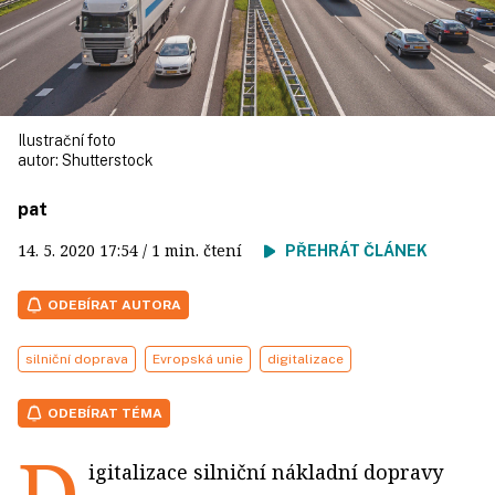
Ilustrační foto
autor:
Shutterstock
pat
14. 5. 2020
17:54
/ 1 min. čtení
PŘEHRÁT ČLÁNEK
ODEBÍRAT AUTORA
silniční doprava
Evropská unie
digitalizace
ODEBÍRAT TÉMA
D
igitalizace silniční nákladní dopravy