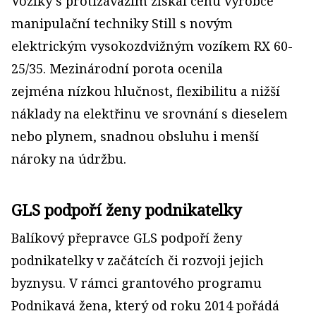
Vozíky s protizávažím získal cenu výrobce
manipulační techniky Still s novým
elektrickým vysokozdvižným vozíkem RX 60-
25/35. Mezinárodní porota ocenila
zejména nízkou hlučnost, flexibilitu a nižší
náklady na elektřinu ve srovnání s dieselem
nebo plynem, snadnou obsluhu i menší
nároky na údržbu.
GLS podpoří ženy podnikatelky
Balíkový přepravce GLS podpoří ženy
podnikatelky v začátcích či rozvoji jejich
byznysu. V rámci grantového programu
Podnikavá žena, který od roku 2014 pořádá