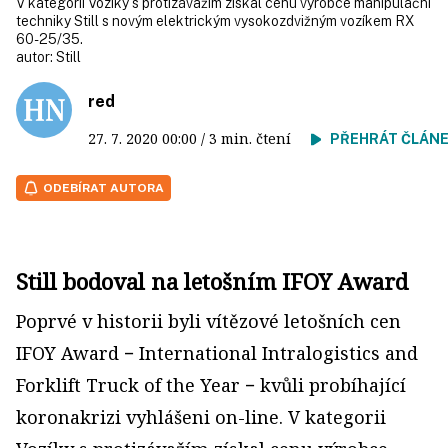
V kategorii Vozíky s protizávažím získal cenu výrobce manipulační
techniky Still s novým elektrickým vysokozdvižným vozíkem RX
60-25/35.
autor:
Still
red
27. 7. 2020
00:00
/ 3 min. čtení
PŘEHRÁT ČLÁN
ODEBÍRAT AUTORA
Still bodoval na letošním IFOY Award
Poprvé v historii byli vítězové letošních cen
IFOY Award − International Intralogistics and
Forklift Truck of the Year − kvůli probíhající
koronakrizi vyhlášeni on-line. V kategorii