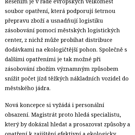
Řešením je v řadě evropských velkoměst
soubor opatření, která podporují šetrnou
přepravu zboží a usnadňují logistiku
zásobování pomocí městských logistických
center, z nichž může probíhat distribuce
dodávkami na ekologičtější pohon. Společně s
dalšími opatřeními je tak možné při
zásobování zbožím významným způsobem
snížit počet jízd těžkých nákladních vozidel do
městského jádra.
Nová koncepce si vyžádá i personální
obsazení. Magistrát proto hledá specialistu,
který by dokázal hledat a prosazovat způsoby a
opatření k zajištění efektivní a ekologicky