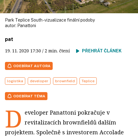
Park Teplice South - vizualizace finální podoby
autor:
Panattoni
pat
19. 11. 2020
17:30
/ 2 min. čtení
PŘEHRÁT ČLÁNEK
ODEBÍRAT AUTORA
logistika
developer
brownfield
Teplice
ODEBÍRAT TÉMA
D
eveloper Panattoni pokračuje v
revitalizacích brownfieldů dalším
projektem. Společně s investorem Accolade