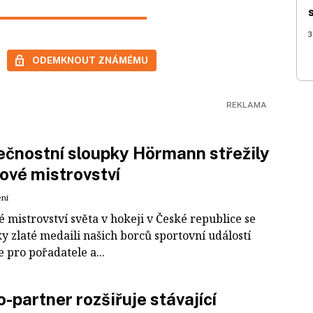
3
ODEMKNOUT ZNÁMÉMU
čnostní sloupky Hörmann střežily
ové mistrovství
ení
 mistrovství světa v hokeji v České republice se
ky zlaté medaili našich borců sportovní událostí
e pro pořadatele a...
-partner rozšiřuje stávající