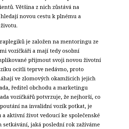
ientů. Většina z nich zůstává na
 hledají novou cestu k plnému a
životu.
raplegiků je založen na mentoringu ze
ami vozíčkáři a mají tedy osobní
mplikované přijmout svoji novou životní
ozíku ocitli teprve nedávno, proto
áhají ve zlomových okamžicích jejich
dada, ředitel obchodu a marketingu
ada vozíčkářů potvrzuje, že nejhorší, co
outání na invalidní vozík potkat, je
u a aktivní život vedoucí ke společenské
m setkávání, jaká poslední rok zažíváme