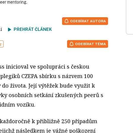
 peer mentoring.
ODEBÍRAT AUTORA
tení
PŘEHRÁT ČLÁNEK
g
ODEBÍRAT TÉMA
s inicioval ve spolupráci s českou
aplegiků CZEPA sbírku s názvem 100
do života. Její výtěžek bude využit k
ovky osobních setkání zkušených peerů s
lidním vozíku.
 každoročně k přibližně 250 případům
ejichž následkem je vážné poškození