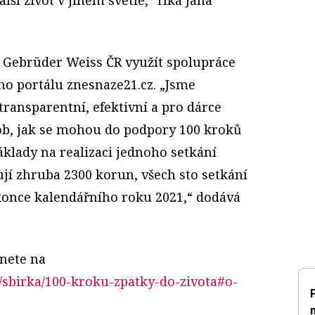
l Gebrüder Weiss ČR využít spolupráce
o portálu znesnaze21.cz. „Jsme
 transparentní, efektivní a pro dárce
sob, jak se mohou do podpory 100 kroků
Náklady na realizaci jednoho setkání
jí zhruba 2300 korun, všech sto setkání
konce kalendářního roku 2021,“ dodává
znete na
/sbirka/100-kroku-zpatky-do-zivota#o-