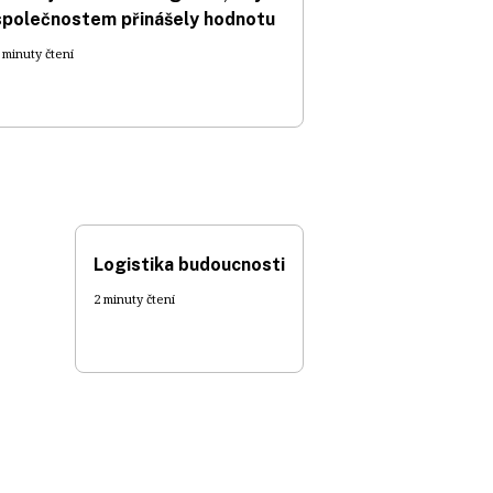
společnostem přinášely hodnotu
 minuty čtení
Logistika budoucnosti
2 minuty čtení