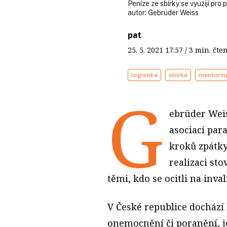
Peníze ze sbírky se využijí pro
autor:
Gebrüder Weiss
pat
25. 5. 2021
17:57
/ 3 min. č
logistika
sbírka
mentorin
G
ebrüder Weis
asociací par
kroků zpátky 
realizaci st
těmi, kdo se ocitli na inva
V České republice dochází
onemocnění či poranění, j