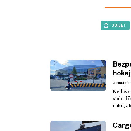
SDÍLET
Bezpe
hokej
2 minuty čt
Nedávné
stalo dí
roku, al
Cargo