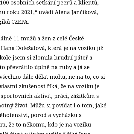
100 osobních setkání peerů a klientů,
hu roku 2021,“ uvádí Alena Jančíková,
giků CZEPA.
álně 11 mužů a žen z celé České
 Hana Doležalová, která je na vozíku již
 kole jsem si zlomila hrudní páteř a
to převrátilo úplně na ruby a já se
 všechno dále dělat mohu, ne na to, co si
lastní zkušenost říká, že na vozíku je
portovních aktivit, práci, zážitkům s
notný život. Můžu si povídat i o tom, jaké
těhotenství, porod a vycházku s
m, že to někomu, kdo je na vozíku
lší život v jiném světle,“ říká Jana