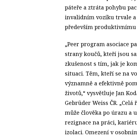
páteře a ztráta pohybu pac
invalidním vozíku trvale a
především produktivnímu 
„Peer program asociace pa
strany koučů, kteří jsou s
zkušenost s tím, jak je ko
situaci. Těm, kteří se na v
významně a efektivně pom
životů,“ vysvětluje Jan Ko
Gebrüder Weiss ČR. „Celá ř
může člověka po úrazu a up
rezignace na práci, kariér
izolaci. Omezení v osobní