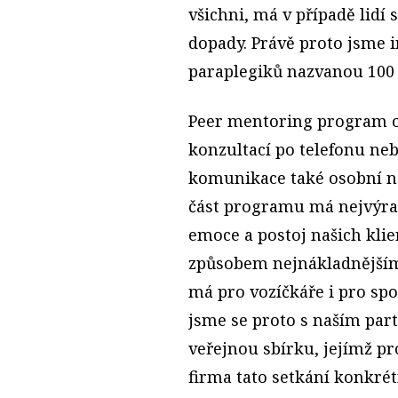
všichni, má v případě lidí 
dopady. Právě proto jsme i
paraplegiků nazvanou 100 
Peer mentoring program o
konzultací po telefonu ne
komunikace také osobní ná
část programu má nejvýraz
emoce a postoj našich klien
způsobem nejnákladnějším
má pro vozíčkáře i pro sp
jsme se proto s naším par
veřejnou sbírku, jejímž p
firma tato setkání konkrét