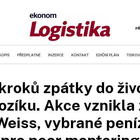
PŘ
SOPIS
PŘEDPLATNÉ
INZERCE
KONTAKT
EDIČNÍ PLÁN
TISKOV
 kroků zpátky do ži
ozíku. Akce vznikla z
eiss, vybrané pení