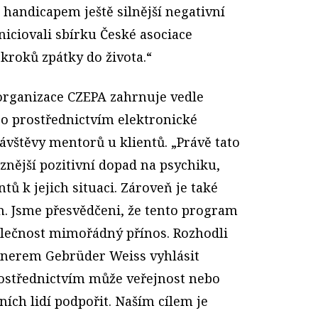
s handicapem ještě silnější negativní
niciovali sbírku České asociace
kroků zpátky do života.“
rganizace CZEPA zahrnuje vedle
bo prostřednictvím elektronické
vštěvy mentorů u klientů. „Právě tato
nější pozitivní dopad na psychiku,
tů k jejich situaci. Zároveň je také
. Jsme přesvědčeni, že tento program
olečnost mimořádný přínos. Rozhodli
tnerem Gebrüder Weiss vyhlásit
rostřednictvím může veřejnost nebo
ních lidí podpořit. Naším cílem je