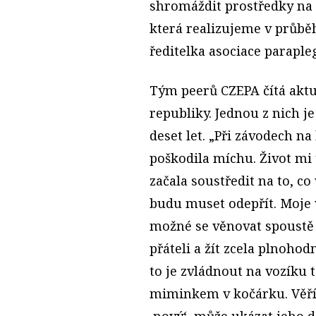
shromáždit prostředky na 
která realizujeme v průbě
ředitelka asociace paraple
Tým peerů CZEPA čítá aktu
republiky. Jednou z nich je
deset let. „Při závodech na
poškodila míchu. Život mi 
začala soustředit na to, co
budu muset odepřít. Moje v
možné se věnovat spoustě s
přáteli a žít zcela plnohod
to je zvládnout na vozíku 
miminkem v kočárku. Věří
‚nový‘, může ukázat jeho da