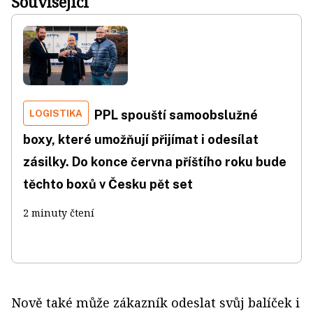
Související
LOGISTIKA
PPL spouští samoobslužné
boxy, které umožňují přijímat i odesílat
zásilky. Do konce června příštího roku bude
těchto boxů v Česku pět set
2 minuty čtení
Nově také může zákazník odeslat svůj balíček i