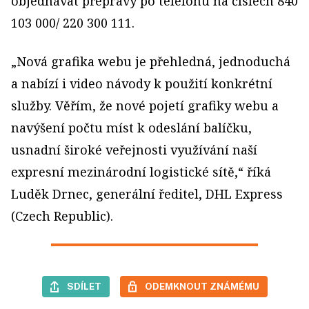
objednávat přepravy po telefonu na číslech 840
103 000/ 220 300 111.
„Nová grafika webu je přehledná, jednoduchá
a nabízí i video návody k použití konkrétní
služby. Věřím, že nové pojetí grafiky webu a
navýšení počtu míst k odeslání balíčku,
usnadní široké veřejnosti využívání naší
expresní mezinárodní logistické sítě,“ říká
Luděk Drnec, generální ředitel, DHL Express
(Czech Republic).
SDÍLET
ODEMKNOUT ZNÁMÉMU