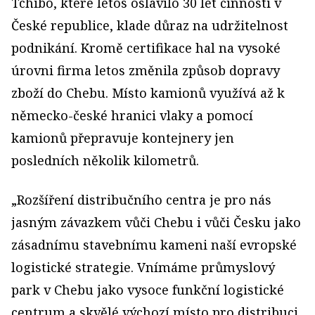
Tchibo, které letos oslavilo 30 let činnosti v
České republice, klade důraz na udržitelnost
podnikání. Kromě certifikace hal na vysoké
úrovni firma letos změnila způsob dopravy
zboží do Chebu. Místo kamionů využívá až k
německo-české hranici vlaky a pomocí
kamionů přepravuje kontejnery jen
posledních několik kilometrů.
„Rozšíření distribučního centra je pro nás
jasným závazkem vůči Chebu i vůči Česku jako
zásadnímu stavebnímu kameni naší evropské
logistické strategie. Vnímáme průmyslový
park v Chebu jako vysoce funkční logistické
centrum a skvělé výchozí místo pro distribuci