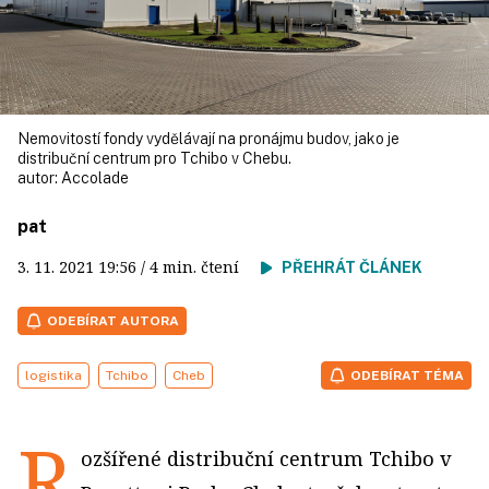
Nemovitostí fondy vydělávají na pronájmu budov, jako je
distribuční centrum pro Tchibo v Chebu.
autor:
Accolade
pat
3. 11. 2021
19:56
/ 4 min. čtení
PŘEHRÁT ČLÁNEK
ODEBÍRAT AUTORA
logistika
Tchibo
Cheb
ODEBÍRAT TÉMA
R
ozšířené distribuční centrum Tchibo v