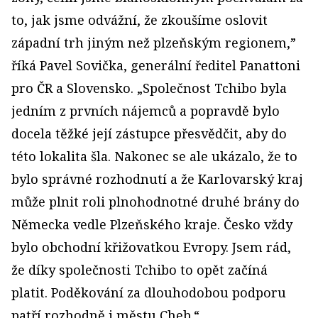
to, jak jsme odvážní, že zkoušíme oslovit
západní trh jiným než plzeňským regionem,”
říká Pavel Sovička, generální ředitel Panattoni
pro ČR a Slovensko. „Společnost Tchibo byla
jedním z prvních nájemců a popravdě bylo
docela těžké její zástupce přesvědčit, aby do
této lokalita šla. Nakonec se ale ukázalo, že to
bylo správné rozhodnutí a že Karlovarský kraj
může plnit roli plnohodnotné druhé brány do
Německa vedle Plzeňského kraje. Česko vždy
bylo obchodní křižovatkou Evropy. Jsem rád,
že díky společnosti Tchibo to opět začíná
platit. Poděkování za dlouhodobou podporu
patří rozhodně i městu Cheb.“