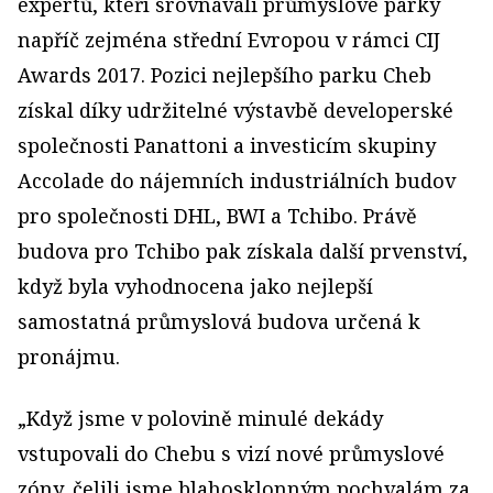
expertů, kteří srovnávali průmyslové parky
napříč zejména střední Evropou v rámci CIJ
Awards 2017. Pozici nejlepšího parku Cheb
získal díky udržitelné výstavbě developerské
společnosti Panattoni a investicím skupiny
Accolade do nájemních industriálních budov
pro společnosti DHL, BWI a Tchibo. Právě
budova pro Tchibo pak získala další prvenství,
když byla vyhodnocena jako nejlepší
samostatná průmyslová budova určená k
pronájmu.
„Když jsme v polovině minulé dekády
vstupovali do Chebu s vizí nové průmyslové
zóny, čelili jsme blahosklonným pochvalám za