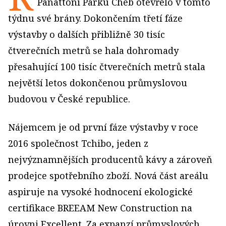
Panattoni Parku Cheb otevřelo v tomto
týdnu své brány. Dokončením třetí fáze
výstavby o dalších přibližně 30 tisíc
čtverečních metrů se hala dohromady
přesahující 100 tisíc čtverečních metrů stala
největší letos dokončenou průmyslovou
budovou v České republice.
Nájemcem je od první fáze výstavby v roce
2016 společnost Tchibo, jeden z
nejvýznamnějších producentů kávy a zároveň
prodejce spotřebního zboží. Nová část areálu
aspiruje na vysoké hodnocení ekologické
certifikace BREEAM New Construction na
úrovni Excellent. Za expanzí průmyslových