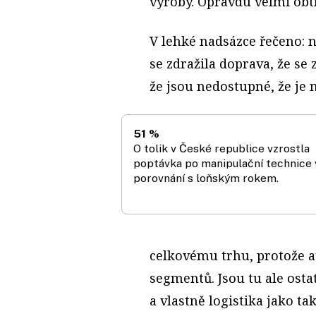
výroby. Opravdu velmi obt
V lehké nadsázce řečeno: 
se zdražila doprava, že se
že jsou nedostupné, že je
51 %
O tolik v České republice vzrostla
poptávka po manipulační technice 
porovnání s loňským rokem.
celkovému trhu, protože a
segmentů. Jsou tu ale osta
a vlastně logistika jako ta