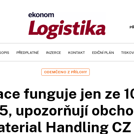
PŘ
SOPIS
PŘEDPLATNÉ
INZERCE
KONTAKT
EDIČNÍ PLÁN
TISKOV
ODEMČENO Z PŘÍLOHY
ce funguje jen ze 1
95, upozorňují obcho
terial Handling CZ