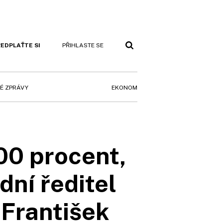
EDPLAŤTE SI
PŘIHLASTE SE
EKONOM
É ZPRÁVY
00 procent,
dní ředitel
 František