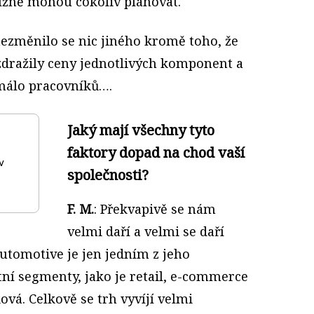
ížně mohou cokoliv plánovat.
nezměnilo se nic jiného kromě toho, že
 zdražily ceny jednotlivých komponent a
 málo pracovníků….
Jaký mají všechny tyto
faktory dopad na chod vaší
v
společnosti?
F. M.
: Překvapivě se nám
velmi daří a velmi se daří
utomotive je jen jedním z jeho
tní segmenty, jako je retail, e-commerce
ková. Celkově se trh vyvíjí velmi