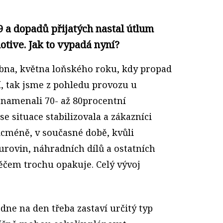
 a dopadů přijatých nastal útlum
otive. Jak to vypadá nyní?
ubna, května loňského roku, kdy propad
í, tak jsme z pohledu provozu u
znamenali 70- až 80procentní
e situace stabilizovala a zákazníci
icméně, v současné době, kvůli
urovin, náhradních dílů a ostatních
ěčem trochu opakuje. Celý vývoj
 dne na den třeba zastaví určitý typ