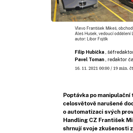
Vlevo František Mikeš, obchodn
Aleš Hušek, vedoucí oddělení L
autor:
Libor Fojtík
Filip Hubička
, šéfredakto
Pavel Toman
, redaktor č
16. 11. 2021
00:00
/ 19 min.
Poptávka po manipulační 
celosvětově narušené dod
o automatizaci svých pro
Handling CZ František Mi
shrnují svoje zkušenosti z