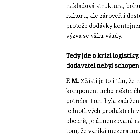
nákladová struktura, boh
nahoru, ale zároveň i dost
protože dodávky kontejner
výzva se vším všudy.
Tedy jde o krizi logistiky
dodavatel nebyl schopen
F. M.
: Zčásti je to i tím, 
komponent nebo některého 
potřeba. Loni byla zadržen
jednotlivých produktech v
obecně, je dimenzovaná na
tom, že vzniká mezera mez