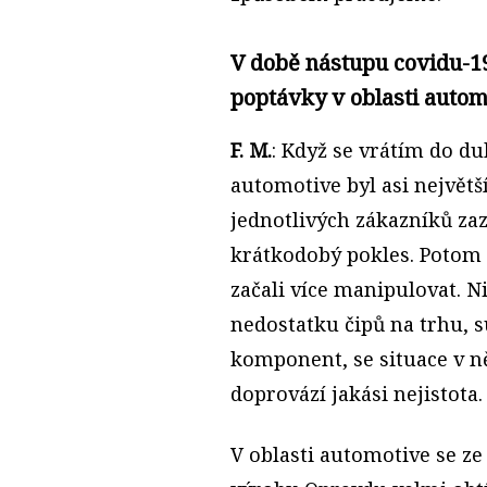
V době nástupu covidu-19
poptávky v oblasti autom
F. M.
: Když se vrátím do d
automotive byl asi největš
jednotlivých zákazníků za
krátkodobý pokles. Potom s
začali více manipulovat. N
nedostatku čipů na trhu, s
komponent, se situace v n
doprovází jakási nejistota.
V oblasti automotive se ze