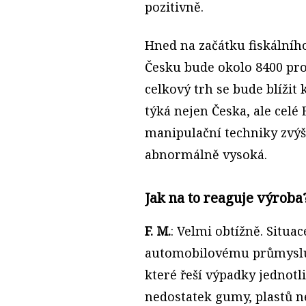
pozitivně.
Hned na začátku fiskálního
Česku bude okolo 8400 pro
celkový trh se bude blížit
týká nejen Česka, ale celé
manipulační techniky zvýši
abnormálně vysoká.
Jak na to reaguje výroba
F. M.
: Velmi obtížně. Situac
automobilovému průmyslu,
které řeší výpadky jednotl
nedostatek gumy, plastů ne