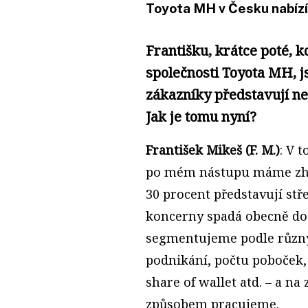
Toyota MH v Česku nabíz
Františku, krátce poté, k
společnosti Toyota MH, j
zákazníky představují ne
Jak je tomu nyní?
František Mikeš (F. M.)
: V 
po mém nástupu máme zhr
30 procent představují stř
koncerny spadá obecně do 
segmentujeme podle různých
podnikání, počtu poboček, 
share of wallet atd. – a n
způsobem pracujeme.