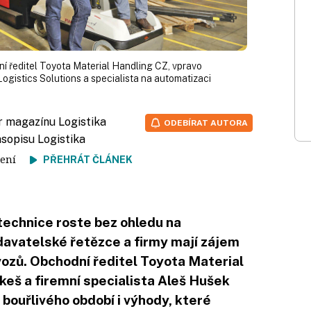
í ředitel Toyota Material Handling CZ, vpravo
ogistics Solutions a specialista na automatizaci
r magazínu Logistika
ODEBÍRAT AUTORA
asopisu Logistika
 čtení
PŘEHRÁT ČLÁNEK
technice roste bez ohledu na
avatelské řetězce a firmy mají zájem
vozů. Obchodní ředitel Toyota Material
keš a firemní specialista Aleš Hušek
 bouřlivého období i výhody, které