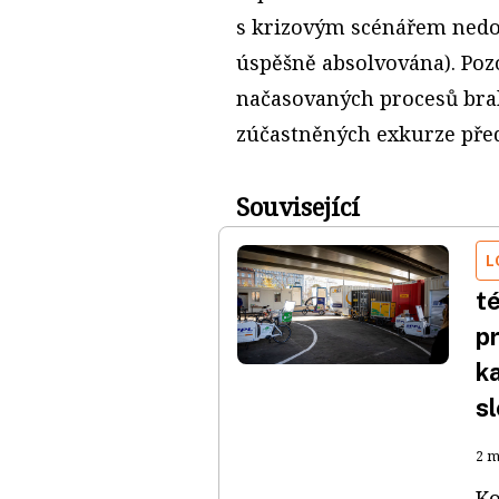
s krizovým scénářem nedos
úspěšně absolvována). Poz
načasovaných procesů bral
zúčastněných exkurze pře
Související
L
t
p
k
s
2 m
Ko