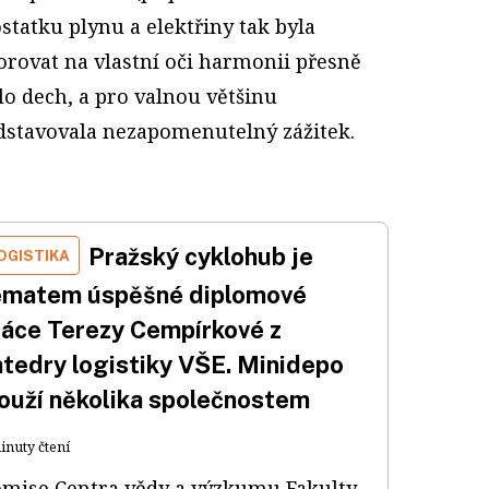
tatku plynu a elektřiny tak byla
orovat na vlastní oči harmonii přesně
o dech, a pro valnou většinu
dstavovala nezapomenutelný zážitek.
Pražský cyklohub je
OGISTIKA
ématem úspěšné diplomové
ráce Terezy Cempírkové z
atedry logistiky VŠE. Minidepo
louží několika společnostem
inuty čtení
mise Centra vědy a výzkumu Fakulty