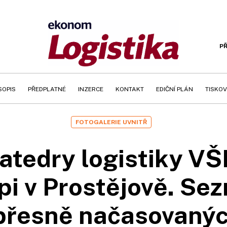
PŘ
SOPIS
PŘEDPLATNÉ
INZERCE
KONTAKT
EDIČNÍ PLÁN
TISKOV
FOTOGALERIE UVNITŘ
atedry logistiky VŠE
i v Prostějově. Sez
přesně načasovaný