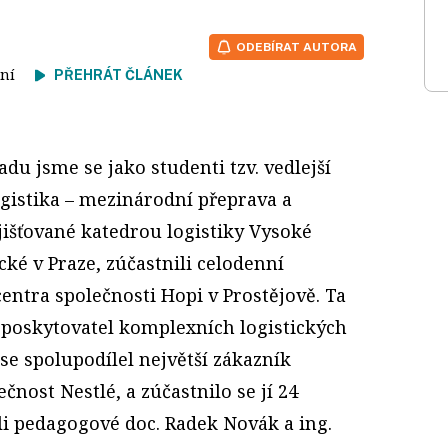
ODEBÍRAT AUTORA
čtení
PŘEHRÁT ČLÁNEK
du jsme se jako studenti tzv. vedlejší
ogistika – mezinárodní přeprava a
ajišťované katedrou logistiky Vysoké
ké v Praze, zúčastnili celodenní
entra společnosti Hopi v Prostějově. Ta
ý poskytovatel komplexních logistických
se spolupodílel největší zákazník
čnost Nestlé, a zúčastnilo se jí 24
li pedagogové doc. Radek Novák a ing.