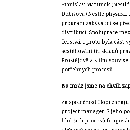
Stanislav Martínek (Nestl
Dobišová (Nestlé physical 
program zabývající se př
distribucí. Spolupráce m
čerstvá, i proto byla část
sestěhování tří skladů prá
Prostějově a s tím souvis
potřebných procesů.
Na mráz jsme na chvíli za
Za společnost Hopi zaháji
project manager. S jeho p
hlubších procesů fungován
obědové pauze následoval