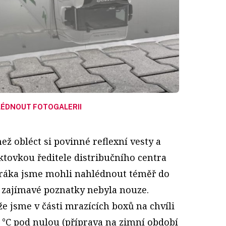
ÉDNOUT FOTOGALERII
ež obléct si povinné reflexní vesty a
tovkou ředitele distribučního centra
ráka jsme mohli nahlédnout téměř do
O zajímavé poznatky nebyla nouze.
že jsme v části mrazících boxů na chvíli
 °C pod nulou (příprava na zimní období