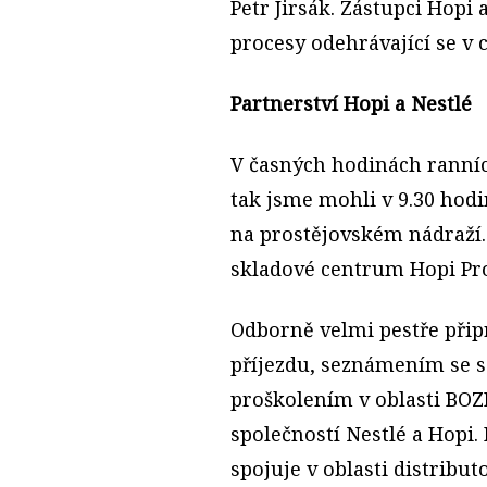
Petr Jirsák. Zástupci Hopi
procesy odehrávající se v 
Partnerství Hopi a Nestlé
V časných hodinách ranních
tak jsme mohli v 9.30 hod
na prostějovském nádraží. 
skladové centrum Hopi Pro
Odborně velmi pestře při
příjezdu, seznámením se s
proškolením v oblasti BOZP
společností Nestlé a Hopi. 
spojuje v oblasti distribut