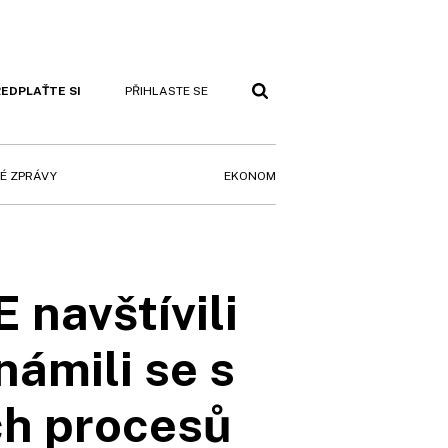
EDPLAŤTE SI
PŘIHLASTE SE
EKONOM
É ZPRÁVY
 navštívili
námili se s
ch procesů