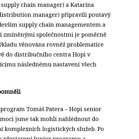
é supply chain manager) a Katarína
distribution manager) připravili poutavý
edevším supply chain managementem a
ezi zmíněnými společnostmi je poměrně
 výkladu věnována rovněž problematice
vě do distribučního centra Hopi v
ejícímu následnému nastavení všech
pomněli
l program Tomáš Patera – Hopi senior
omocí jsme tak mohli nahlédnout do
í komplexních logistických služeb. Po
o přestavení Junior programu a