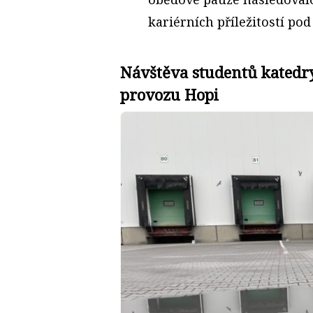
kariérních příležitostí po
Návštěva studentů katedry
provozu Hopi