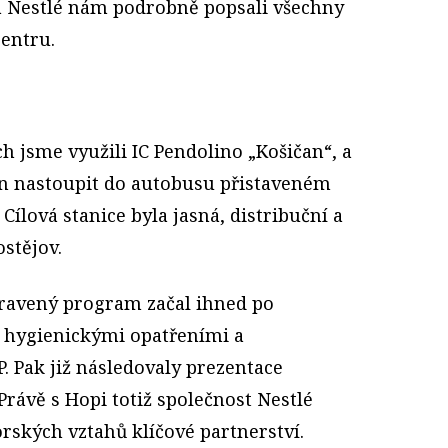
 a Nestlé nám podrobně popsali všechny
centru.
 jsme využili IC Pendolino „Košičan“, a
in nastoupit do autobusu přistaveném
Cílová stanice byla jasná, distribuční a
stějov.
pravený program začal ihned po
 hygienickými opatřeními a
. Pak již následovaly prezentace
Právě s Hopi totiž společnost Nestlé
orských vztahů klíčové partnerství.