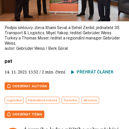
Podpis smlouvy - zleva Ilhami Seval a Sehel Zenbil, jednatelé 3S
Transport & Logistics, Mişel Yakop, ředitel Gebrüder Weiss
Turkey a Thomas Moser, ředitel a regionální manager Gebrüder
Weiss.
autor:
Gebrüder Weiss / Berk Göral
pat
14. 11. 2021
15:32
/ 2 min. čtení
PŘEHRÁT ČLÁNEK
ODEBÍRAT AUTORA
logistika
Hedvábná stezka
Turecko
akvizice
ODEBÍRAT TÉMA