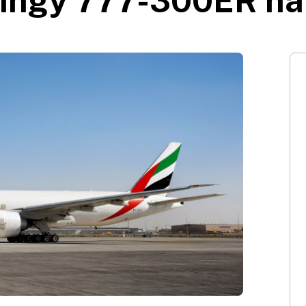
eingy 777-300ER na