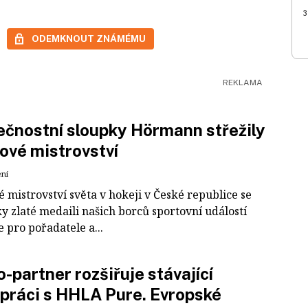
3
ODEMKNOUT ZNÁMÉMU
čnostní sloupky Hörmann střežily
ové mistrovství
ení
 mistrovství světa v hokeji v České republice se
ky zlaté medaili našich borců sportovní událostí
e pro pořadatele a...
-partner rozšiřuje stávající
práci s HHLA Pure. Evropské