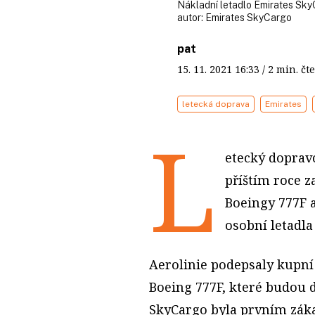
Nákladní letadlo Emirates Sky
autor:
Emirates SkyCargo
pat
15. 11. 2021
16:33
/ 2 min. 
letecká doprava
Emirates
L
etecký doprav
příštím roce z
Boeingy 777F a
osobní letadla
Aerolinie podepsaly kupní
Boeing 777F, které budou 
SkyCargo byla prvním záka