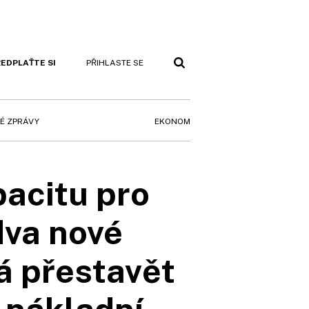
EDPLAŤTE SI
PŘIHLASTE SE
EKONOM
É ZPRÁVY
pacitu pro
dva nové
á přestavět