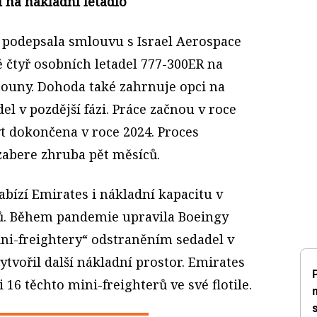
 na nákladní letadlo
 podepsala smlouvu s Israel Aerospace
bě čtyř osobních letadel 777-300ER na
ouny. Dohoda také zahrnuje opci na
del v pozdější fázi. Práce začnou v roce
t dokončena v roce 2024. Proces
abere zhruba pět měsíců.
abízí Emirates i nákladní kapacitu v
ů. Během pandemie upravila Boeingy
ni-freightery“ odstraněním sedadel v
ytvořil další nákladní prostor. Emirates
16 těchto mini-freighterů ve své flotile.