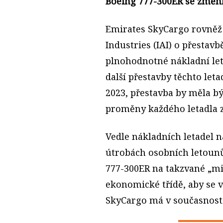
Boeing 777-300ER se změní
Emirates SkyCargo rovněž
Industries (IAI) o přestav
plnohodnotné nákladní let
další přestavby těchto leta
2023, přestavba by měla bý
proměny každého letadla z
Vedle nákladních letadel n
útrobách osobních letoun
777-300ER na takzvané „mi
ekonomické třídě, aby se v
SkyCargo má v současnosti 