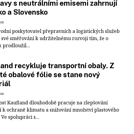
avy s neutrálními emisemi zahrnují
ko a Slovensko
ení
odní poskytovatel přepravních a logistických služeb
 své směřování k udržitelnému rozvoji tím, že o
k prodloužil...
and recykluje transportní obaly. Z
té obalové fólie se stane nový
iál
ení
ost Kaufland dlouhodobě pracuje na zlepšování
í k ochraně klimatu a snižování množství plastového
Ve spolupráci s...