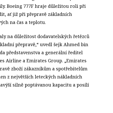
ily. Boeing 777F hraje důležitou roli při
t, ať již při přepravě základních
ých na čas a teplotu.
ly na důležitost dodavatelských řetězců
ákladní přepravě,“ uvedl šejk Ahmed bin
a představenstva a generální ředitel
es Airline a Emirates Group. „Emirates
epravě zboží zákazníkům a spotřebitelům
den z největších leteckých nákladních
avýší silně poptávanou kapacitu a posílí