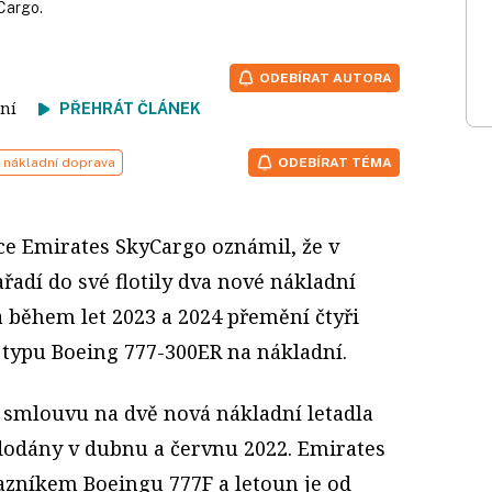
Cargo.
ODEBÍRAT AUTORA
čtení
PŘEHRÁT ČLÁNEK
nákladní doprava
ODEBÍRAT TÉMA
ce Emirates SkyCargo oznámil, že v
ařadí do své flotily dva nové nákladní
 během let 2023 a 2024 přemění čtyři
 typu Boeing 777-300ER na nákladní.
 smlouvu na dvě nová nákladní letadla
dodány v dubnu a červnu 2022. Emirates
zníkem Boeingu 777F a letoun je od