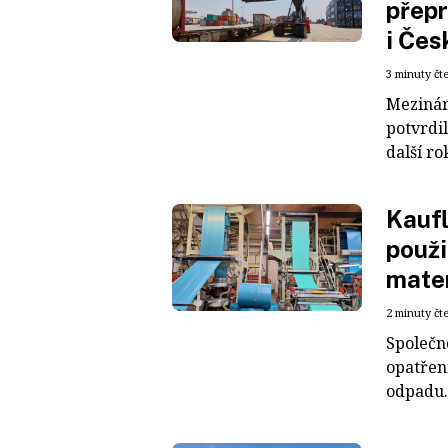
přepr
i Čes
3 minuty čt
Mezinár
potvrdil
další ro
Kaufl
použi
mater
2 minuty čt
Společn
opatřen
odpadu. 