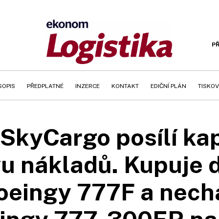
PŘ
SOPIS
PŘEDPLATNÉ
INZERCE
KONTAKT
EDIČNÍ PLÁN
TISKOV
SkyCargo posílí ka
u nákladů. Kupuje 
oeingy 777F a nech