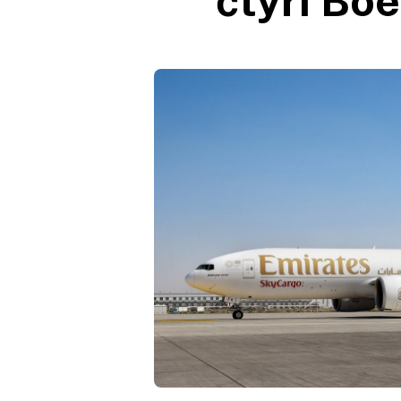
čtyři Bo