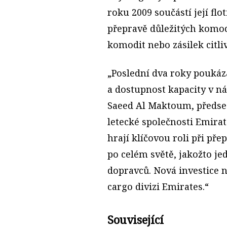
roku 2009 součástí její flot
přepravě důležitých komodi
komodit nebo zásilek citliv
„Poslední dva roky poukáza
a dostupnost kapacity v n
Saeed Al Maktoum, předsed
letecké společnosti Emirat
hrají klíčovou roli při př
po celém světě, jakožto je
dopravců. Nová investice n
cargo divizi Emirates.“
Související