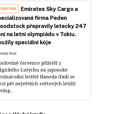
Emirates Sky Cargo a
OGISTIKA
pecializovaná firma Peden
loodstock přepravily letecky 247
ní na letní olympiádu v Tokiu.
užily speciální kóje
inuty čtení
polovině července přiletěl z
lgického Lutychu na japonské
zinárodní letiště Haneda (řadí se
zi pět největších světových letišť)
eing...