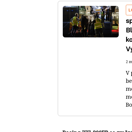
L
s
B
ko
Vy
2 m
V 
be
me
me
Bo