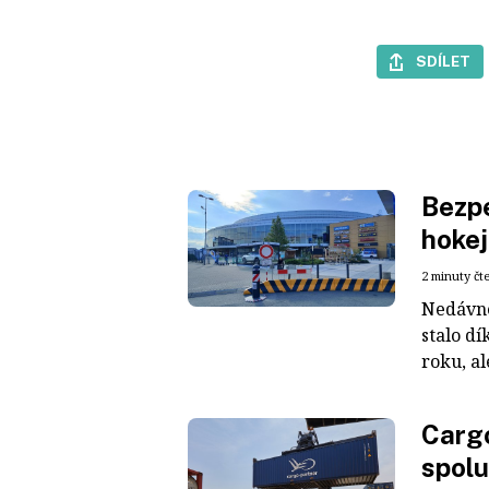
SDÍLET
Bezpe
hokej
2 minuty čt
Nedávné
stalo dí
roku, al
Cargo
spolu