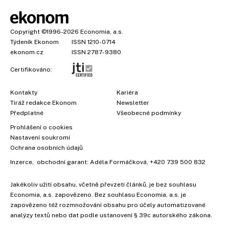
Copyright
©1996-2026
Economia, a.s.
Týdeník Ekonom
ISSN 1210-0714
ekonom.cz
ISSN 2787-9380
Certifikováno:
Kontakty
Kariéra
Tiráž redakce Ekonom
Newsletter
×
Předplatné
Všeobecné podmínky
Prohlášení o cookies
Nastavení soukromí
Ochrana osobních údajů
Vyzkoušejte Ekonom již za
Inzerce
, obchodní garant:
Adéla Formáčková
,
+420 739 500 832
39 kč za měsíc!
Jakékoliv užití obsahu, včetně převzetí článků, je bez souhlasu
Economia, a.s. zapovězeno. Bez souhlasu Economia, a.s. je
zapovězeno též rozmnožování obsahu pro účely automatizované
analýzy textů nebo dat podle ustanovení § 39c autorského zákona.
Koupit