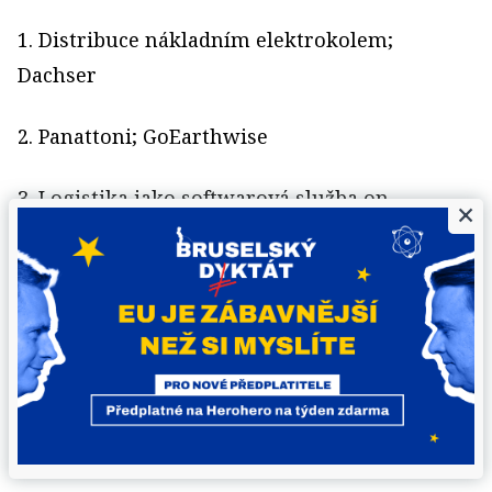
1. Distribuce nákladním elektrokolem;
Dachser
2. Panattoni; GoEarthwise
3. Logistika jako softwarová služba on-
×
demand; Liftago & Alza.cz
4. Dodávky pro automotive; Bohemia Kombi
5. Budova pro Real Digital; Panattoni Parku
Cheb South
6. Skartovač Intimus PacMaster; Xertec