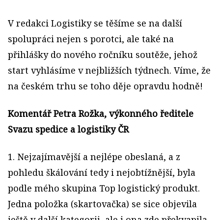
V redakci Logistiky se těšíme se na další
spolupráci nejen s porotci, ale také na
přihlášky do nového ročníku soutěže, jehož
start vyhlásíme v nejbližších týdnech. Víme, že
na českém trhu se toho děje opravdu hodně!
Komentář Petra Rožka, výkonného ředitele
Svazu spedice a logistiky ČR
1. Nejzajímavější a nejlépe obeslaná, a z
pohledu škálování tedy i nejobtížnější, byla
podle mého skupina Top logistický produkt.
Jedna položka (skartovačka) se sice objevila
ještě v další kategorii, ale i ona zde překvapila