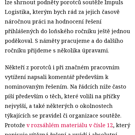
lze shrnout podněty porotců soutěže Impuls
Logistika, kterým bych rád za jejich časově
náročnou práci na hodnocení řešení
přihlášených do loňského ročníku ještě jednou
poděkoval. S náměty pracujeme a do dalšího
ročníku přijdeme s několika úpravami.
Někteří z porotců i při značném pracovním
vytížení napsali komentář především k
nominovaným řešením. Na řádcích níže často
píší především o těch, které volili na příčky
nejvyšší, a také některých o okolnostech
týkajících se pravidel či organizace soutěže.
Protože
v rozsáhlém materiálu v čísle 12
, který
popisuje vítězná řešení a uvádí i absolutní