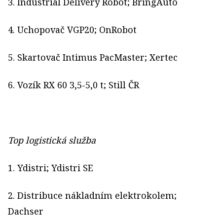
3. Industrial Delivery Robot; BringAuto
4. Uchopovač VGP20; OnRobot
5. Skartovač Intimus PacMaster; Xertec
6. Vozík RX 60 3,5-5,0 t; Still ČR
Top logistická služba
1. Ydistri; Ydistri SE
2. Distribuce nákladním elektrokolem;
Dachser