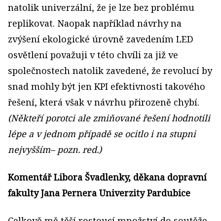
natolik univerzální, že je lze bez problému
replikovat. Naopak například návrhy na
zvýšení ekologické úrovně zavedením LED
osvětlení považuji v této chvíli za již ve
společnostech natolik zavedené, že revolucí by
snad mohly být jen KPI efektivnosti takového
řešení, která však v návrhu přirozeně chybí.
(Někteří porotci ale zmiňované řešení hodnotili
lépe a v jednom případě se ocitlo i na stupni
nejvyšším– pozn. red.)
Komentář Libora Švadlenky, děkana dopravní
fakulty Jana Pernera Univerzity Pardubice
Celkově mě těší rostoucí množství do soutěže