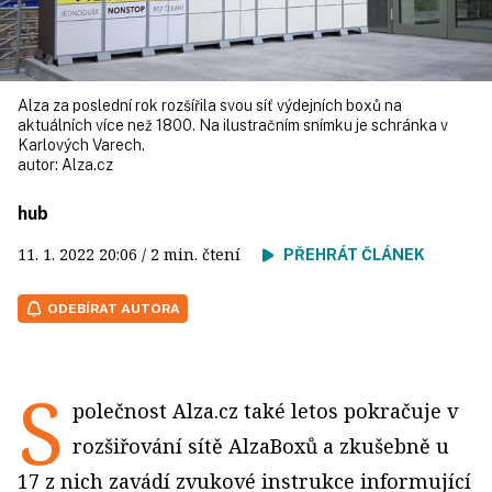
Alza za poslední rok rozšířila svou síť výdejních boxů na
aktuálních více než 1800. Na ilustračním snímku je schránka v
Karlových Varech.
autor:
Alza.cz
hub
11. 1. 2022
20:06
/ 2 min. čtení
PŘEHRÁT ČLÁNEK
ODEBÍRAT AUTORA
S
polečnost Alza.cz také letos pokračuje v
rozšiřování sítě AlzaBoxů a zkušebně u
17 z nich zavádí zvukové instrukce informující