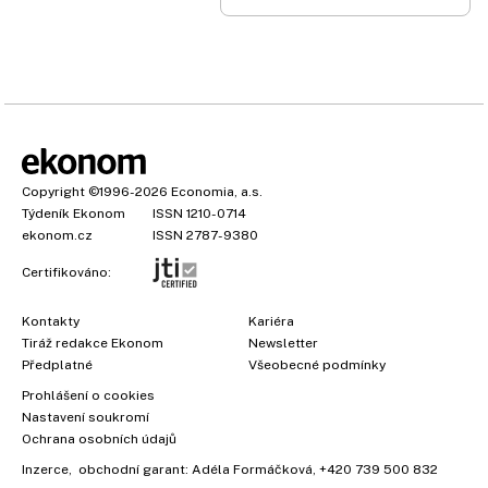
Copyright
©1996-2026
Economia, a.s.
Týdeník Ekonom
ISSN 1210-0714
ekonom.cz
ISSN 2787-9380
Certifikováno:
Kontakty
Kariéra
Tiráž redakce Ekonom
Newsletter
×
Předplatné
Všeobecné podmínky
Prohlášení o cookies
Nastavení soukromí
Ochrana osobních údajů
Vyzkoušejte Ekonom již za
Inzerce
, obchodní garant:
Adéla Formáčková
,
+420 739 500 832
39 kč za měsíc!